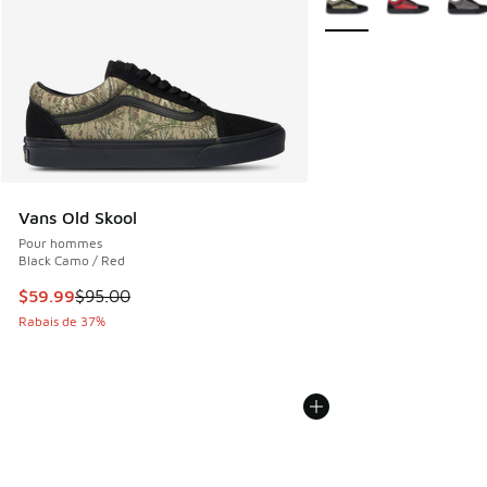
Vans Old Skool
Pour hommes
Black Camo / Red
Cet article est en solde. Le prix est passé de $95.00 à $59
$59.99
$95.00
Rabais de 37%