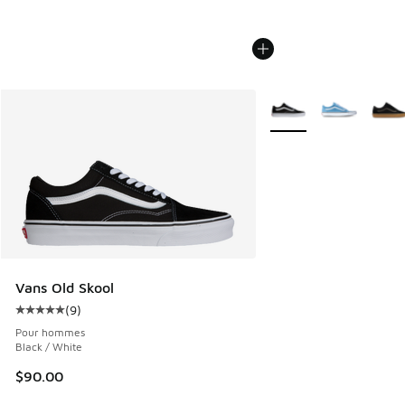
Plus de couleurs dispo
Vans Old Skool
(
9
)
Cote moyenne du client - [5 sur 5 étoiles], 9 commentaires
Pour hommes
Black / White
$90.00