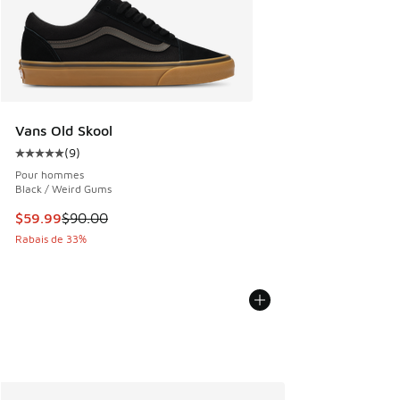
Vans Old Skool
(
9
)
Cote moyenne du client - [5 sur 5 étoiles], 9 commentaires
Pour hommes
Black / Weird Gums
Cet article est en solde. Le prix est passé de $90.00 à $59
$59.99
$90.00
Rabais de 33%