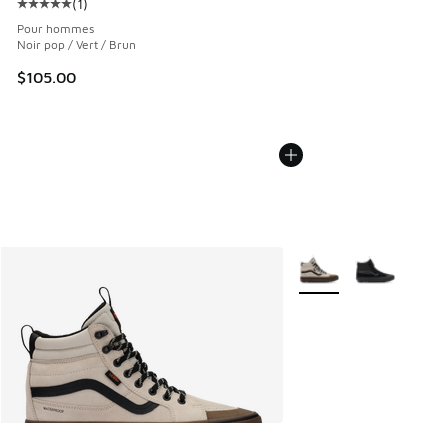
(
1
)
Cote moyenne du client - [5 sur 5 étoiles], 1 commentaires
Pour hommes
Noir pop / Vert / Brun
$105.00
Plus de couleurs dispo