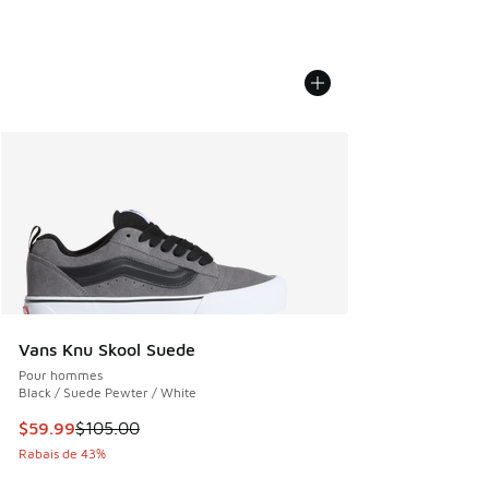
Vans Knu Skool Suede
Pour hommes
Black / Suede Pewter / White
Cet article est en solde. Le prix est passé de $105.00 à $5
$59.99
$105.00
Rabais de 43%