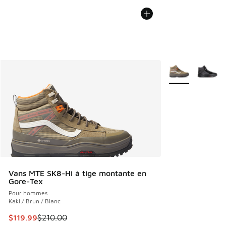
Plus de couleurs 
Vans MTE SK8-Hi à tige montante en
Gore-Tex
Pour hommes
Kaki / Brun / Blanc
Cet article est en solde. Le prix est passé de $210.00 à $1
$119.99
$210.00