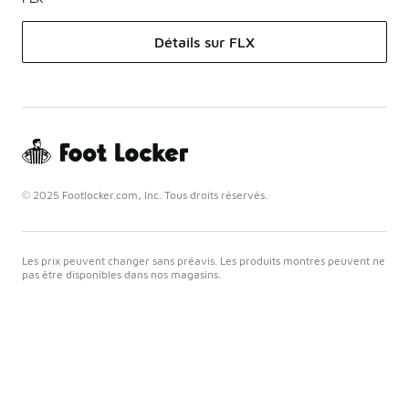
Détails sur FLX
© 2025 Footlocker.com, Inc. Tous droits réservés.
Les prix peuvent changer sans préavis. Les produits montrés peuvent ne
pas être disponibles dans nos magasins.