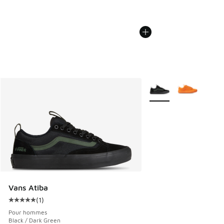
Plus de couleurs dispo
Vans Atiba
(
1
)
Cote moyenne du client - [5 sur 5 étoiles], 1 commentaires
Pour hommes
Black / Dark Green