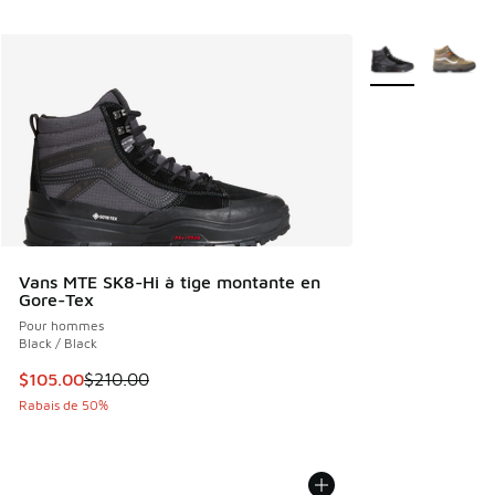
Plus de couleurs 
Vans MTE SK8-Hi à tige montante en
Gore-Tex
Pour hommes
Black / Black
Cet article est en solde. Le prix est passé de $210.00 à $1
$105.00
$210.00
Rabais de 50%