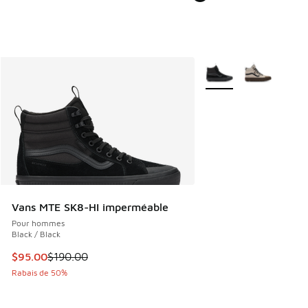
Plus de couleurs dispo
Vans MTE SK8-HI imperméable
Pour hommes
Black / Black
Cet article est en solde. Le prix est passé de $190.00 à $9
$95.00
$190.00
Rabais de 50%