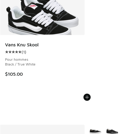
Vans Knu Skool
(
1
)
Cote moyenne du client - [5 sur 5 étoiles], 1 commentaires
Pour hommes
Black / True White
$105.00
Plus de couleurs dispo