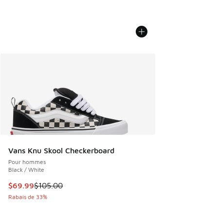
Vans Knu Skool Checkerboard
Pour hommes
Black / White
Cet article est en solde. Le prix est passé de $105.00 à $6
$69.99
$105.00
Rabais de 33%