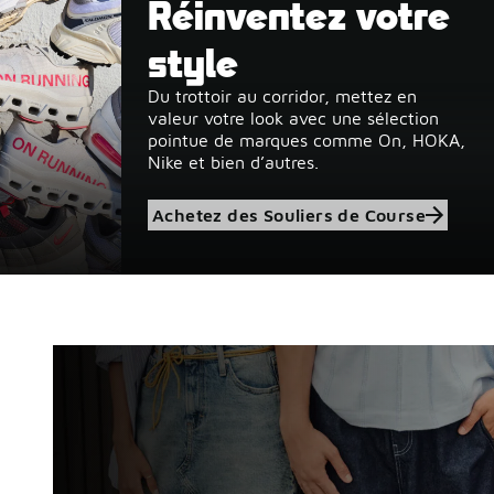
Réinventez votre
Jusqu'à 40 % de
style
rabais prolongé
Du trottoir au corridor, mettez en
valeur votre look avec une sélection
pointue de marques comme On, HOKA,
De nouvelles réductions ont été ajoutées à notre gran
Nike et bien d’autres.
vente de rentrée scolaire !
Profitez Des Soldes
Acheter Homme
Achetez des Souliers de Course
Acheter Femme
Acheter Enfant