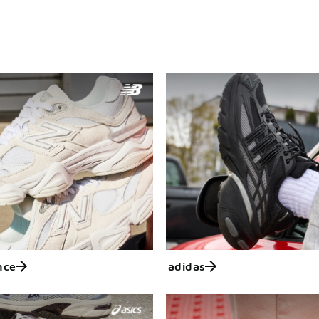
nce
adidas