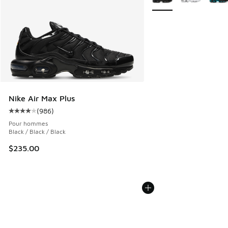
Nike Air Max Plus
(
986
)
Cote moyenne du client - [4 sur 5 étoiles], 986 commentai
Pour hommes
Black / Black / Black
$235.00