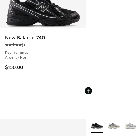
New Balance 740
(
1
)
Cote moyenne du client - [5 sur 5 étoiles], 1 commentaires
Pour femmes
Argent / Noir
$150.00
Plus de couleurs dispo