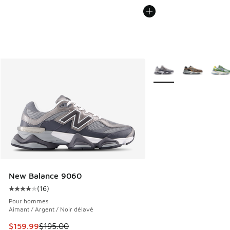
Plus de couleurs dispo
New Balance 9060
(
16
)
Cote moyenne du client - [4 sur 5 étoiles], 16 commentaire
Pour hommes
Aimant / Argent / Noir délavé
Cet article est en solde. Le prix est passé de $195.00 à $1
$159.99
$195.00