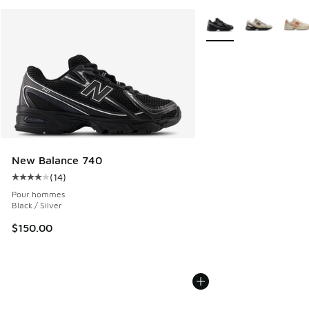
Plus de couleurs dispo
New Balance 740
(
14
)
Cote moyenne du client - [4 sur 5 étoiles], 14 commentaire
Pour hommes
Black / Silver
$150.00