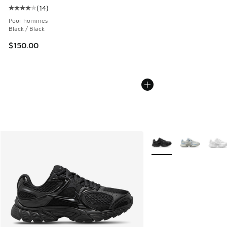
(
14
)
Cote moyenne du client - [4 sur 5 étoiles], 14 commentaire
Pour hommes
Black / Black
$150.00
Plus de couleurs dispo