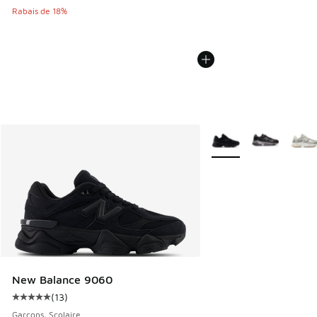
Rabais de 18%
Plus de couleurs dispo
New Balance 9060
(
13
)
Cote moyenne du client - [5 sur 5 étoiles], 13 commentaire
Garçons, Scolaire