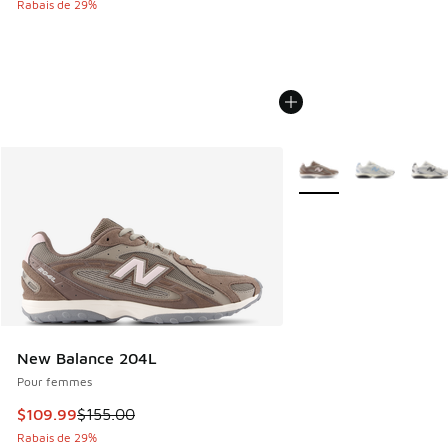
Rabais de 29%
Plus de couleurs dispo
New Balance 204L
Pour femmes
Cet article est en solde. Le prix est passé de $155.00 à $1
$109.99
$155.00
Rabais de 29%