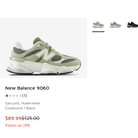
Plus de couleurs dispo
New Balance 9060
(
1
)
Cote moyenne du client - [1 sur 5 étoiles], 1 commentaires
Garçons, maternelle
Couleuvre / Blanc
Cet article est en solde. Le prix est passé de $125.00 à $8
$89.99
$125.00
Rabais de 28%