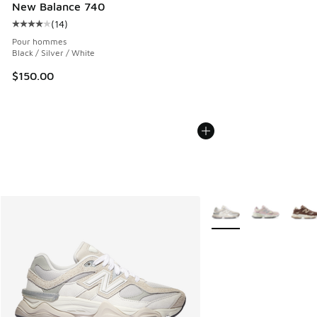
New Balance 740
(
14
)
Cote moyenne du client - [4 sur 5 étoiles], 14 commentaire
Pour hommes
Black / Silver / White
$150.00
Plus de couleurs dispo