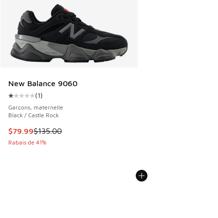
New Balance 9060
(
1
)
Cote moyenne du client - [1 sur 5 étoiles], 1 commentaires
Garçons, maternelle
Black / Castle Rock
Cet article est en solde. Le prix est passé de $135.00 à $7
$79.99
$135.00
Rabais de 41%