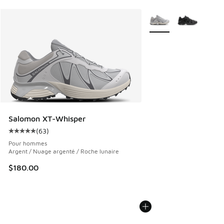
Plus de couleurs dispo
Salomon XT-Whisper
(
63
)
Cote moyenne du client - [5 sur 5 étoiles], 63 commentair
Pour hommes
Argent / Nuage argenté / Roche lunaire
$180.00