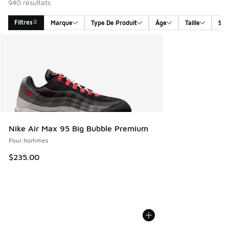
940 résultats
Filtres
Marque
Type De Produit
Âge
Taille
Sex
Search Results
Nike Air Max 95 Big Bubble Premium
Pour hommes
$235.00