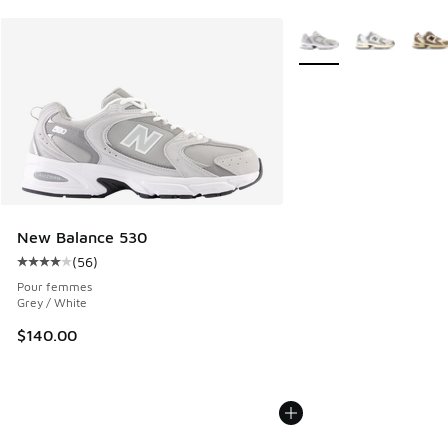
Plus de couleurs dispo
New Balance 530
(
56
)
Cote moyenne du client - [4 sur 5 étoiles], 56 commentair
Pour femmes
Grey / White
$140.00