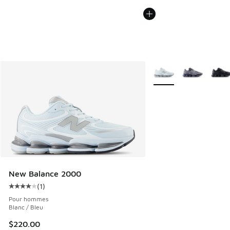
Plus de couleurs dispo
New Balance 2000
(
1
)
Cote moyenne du client - [4 sur 5 étoiles], 1 commentaires
Pour hommes
Blanc / Bleu
$220.00