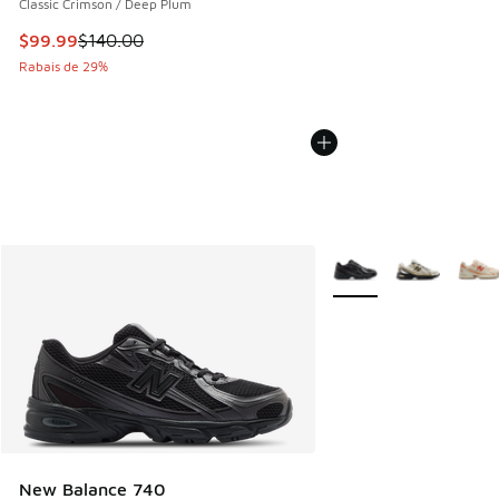
Classic Crimson / Deep Plum
Cet article est en solde. Le prix est passé de $140.00 à $9
$99.99
$140.00
Rabais de 29%
Plus de couleurs dispo
New Balance 740