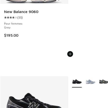
New Balance 9060
(
11
)
Cote moyenne du client - [4 sur 5 étoiles], 11 commentaire
Pour femmes
Grey
$195.00
Plus de couleurs dispo