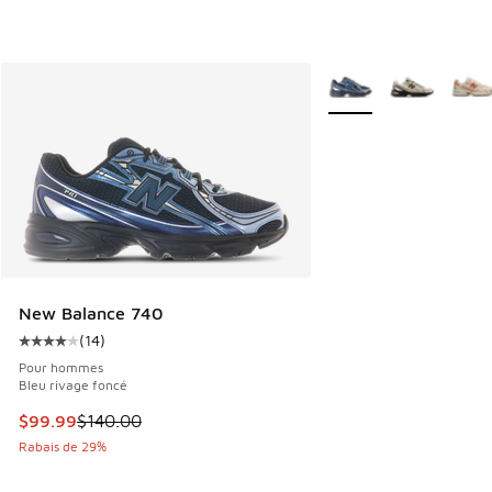
Plus de couleurs dispo
New Balance 740
(
14
)
Cote moyenne du client - [4 sur 5 étoiles], 14 commentaire
Pour hommes
Bleu rivage foncé
Cet article est en solde. Le prix est passé de $140.00 à $9
$99.99
$140.00
Rabais de 29%