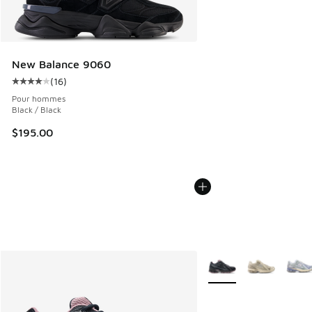
New Balance 9060
(
16
)
Cote moyenne du client - [4 sur 5 étoiles], 16 commentaire
Pour hommes
Black / Black
$195.00
Plus de couleurs dispo