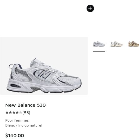
Plus de couleurs dispo
New Balance 530
(
56
)
Cote moyenne du client - [4 sur 5 étoiles], 56 commentair
Pour femmes
Blanc / Indigo naturel
$140.00