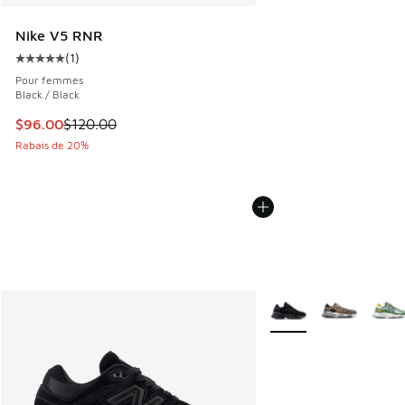
Nike V5 RNR
(
1
)
Cote moyenne du client - [5 sur 5 étoiles], 1 commentaires
Pour femmes
Black / Black
Cet article est en solde. Le prix est passé de $120.00 à $9
$96.00
$120.00
Rabais de 20%
Plus de couleurs dispo