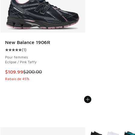
New Balance 1906R
(
1
)
Cote moyenne du client - [5 sur 5 étoiles], 1 commentaires
Pour femmes
Eclipse / Pink Taffy
Cet article est en solde. Le prix est passé de $200.00 à $1
$109.99
$200.00
Rabais de 45%
Plus de couleurs dispo