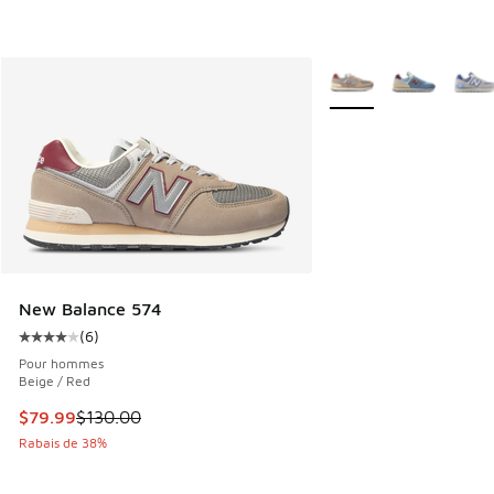
Plus de couleurs dispo
New Balance 574
(
6
)
Cote moyenne du client - [4 sur 5 étoiles], 6 commentaires
Pour hommes
Beige / Red
Cet article est en solde. Le prix est passé de $130.00 à $7
$79.99
$130.00
Rabais de 38%