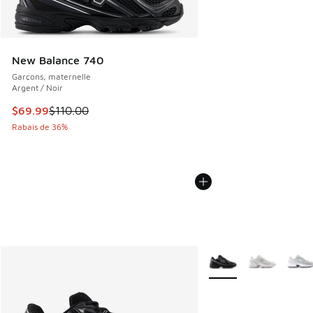
New Balance 740
Garçons, maternelle
Argent / Noir
Cet article est en solde. Le prix est passé de $110.00 à $6
$69.99
$110.00
Rabais de 36%
Plus de couleurs dispo