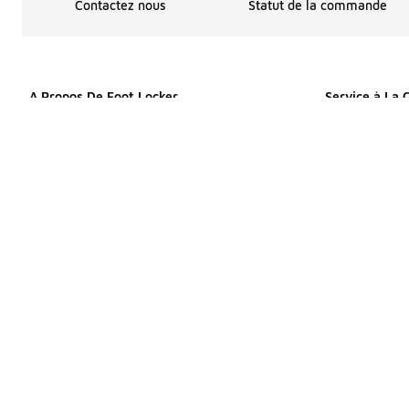
Contactez nous
Statut de la commande
A Propos De Foot Locker
Service à La 
Choix pour les publicités
Affirm
Menu d'aide
Contactez nou
À propos de nous
Aide à la co
Plan du site
Informations d
Produits de site
Ramassage en
Déclaration de confidentialité
Rabais Étudia
Programme des affiliés
Launch 101
Conditions d'utilisation
Politique de r