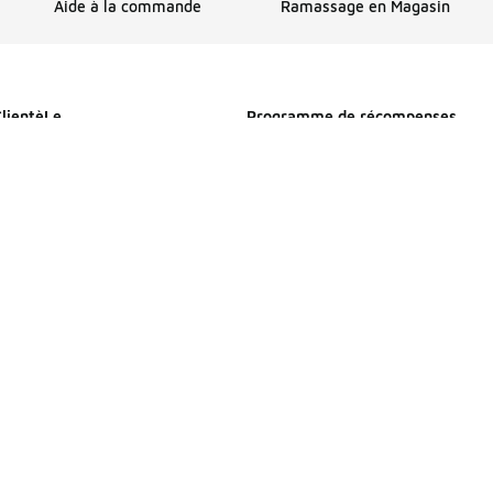
Aide à la commande
Ramassage en Magasin
ClientèLe
Programme de récompenses
Profitez de l’expédition, de récom
et plus encore avec FLX
s
Détails sur FLX
mmande
e livraison
 Magasin
nt
etours et échanges