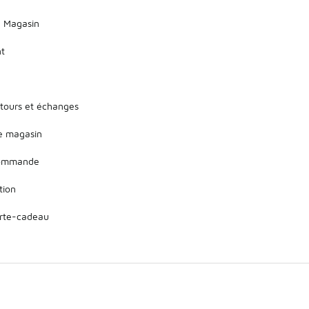
 Magasin
nt
etours et échanges
de magasin
 commande
tion
arte-cadeau