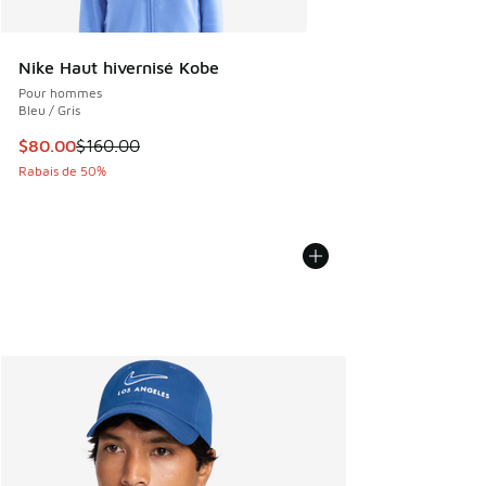
Nike Haut hivernisé Kobe
Pour hommes
Bleu / Gris
Cet article est en solde. Le prix est passé de $160.00 à $8
$80.00
$160.00
Rabais de 50%