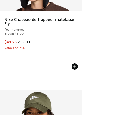
Nike Chapeau de trappeur matelassé
Fly
Pour hommes
Brown / Black
Cet article est en solde. Le prix est passé de $55.00 à $41.
$41.25
$55.00
Rabais de 25%