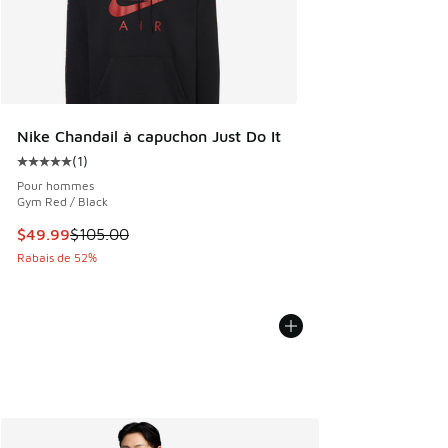
Nike Chandail à capuchon Just Do It
(
1
)
Cote moyenne du client - [5 sur 5 étoiles], 1 commentaires
Pour hommes
Gym Red / Black
Cet article est en solde. Le prix est passé de $105.00 à $4
$49.99
$105.00
Rabais de 52%