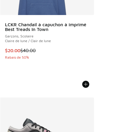
LCKR Chandail à capuchon à imprimé
Best Treads In Town
Garçons, Scolaire
Claire de lune / Clair de lune
Cet article est en solde. Le prix est passé de $40.00 à $20
$20.00
$40.00
Rabais de 50%