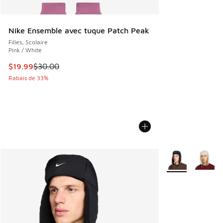
Nike Ensemble avec tuque Patch Peak
Filles, Scolaire
Pink / White
Cet article est en solde. Le prix est passé de $30.00 à $19
$19.99
$30.00
Rabais de 33%
Plus de couleurs 