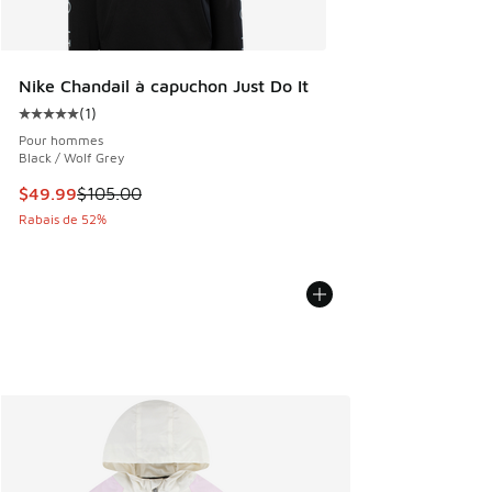
Nike Chandail à capuchon Just Do It
(
1
)
Cote moyenne du client - [5 sur 5 étoiles], 1 commentaires
Pour hommes
Black / Wolf Grey
Cet article est en solde. Le prix est passé de $105.00 à $4
$49.99
$105.00
Rabais de 52%