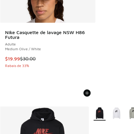
Nike Casquette de lavage NSW H86
Futura
Adulte
Medium Olive / White
Cet article est en solde. Le prix est passé de $30.00 à $19
$19.99
$30.00
Rabais de 33%
Plus de couleurs dis