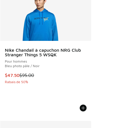
Nike Chandail à capuchon NRG Club
Stranger Things 5 WSQK
Pour hommes
Bleu photo pâle / Noir
Cet article est en solde. Le prix est passé de $95.00 à $47
$47.50
$95.00
Rabais de 50%