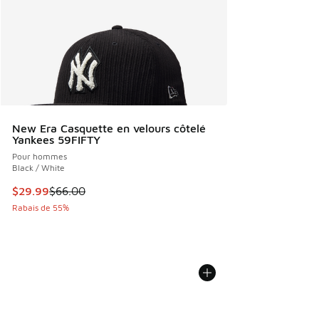
New Era Casquette en velours côtelé
Yankees 59FIFTY
Pour hommes
Black / White
Cet article est en solde. Le prix est passé de $66.00 à $29
$29.99
$66.00
Rabais de 55%