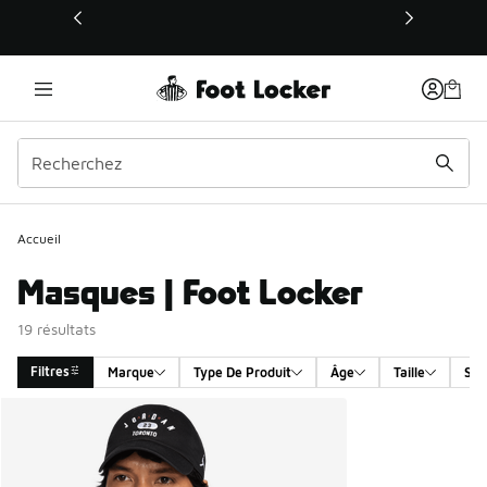
Ce lien s’ouvrira dans une nouvelle fenêtre
Accueil
Masques | Foot Locker
19 résultats
Filtres
Marque
Type De Produit
Âge
Taille
Sex
Search Results