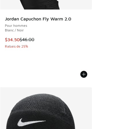
Jordan Capuchon Fly Warm 2.0
Pour hommes
Blanc / Noir
Cet article est en solde. Le prix est passé de $46.00 à $34
$34.50
$46.00
Rabais de 25%