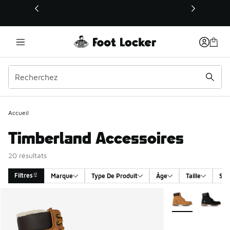
Ce lien s’ouvrira dans une nouvelle fenêtre
Accueil
Timberland Accessoires
20 résultats
Filtres
Marque
Type De Produit
Âge
Taille
Sex
Search Results
Plus de couleurs 