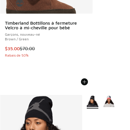
Timberland Bottillons à fermeture
Velcro à mi-cheville pour bébé
Garçons, nouveau-né
Brown / Green
Cet article est en solde. Le prix est passé de $70.00 à $35
$35.00
$70.00
Rabais de 50%
Plus de couleurs dispo