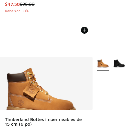
Cet article est en solde. Le prix est passé de $95.00 à $47
$47.50
$95.00
Rabais de 50%
Plus de couleurs 
Timberland Bottes imperméables de
15 cm (6 po)