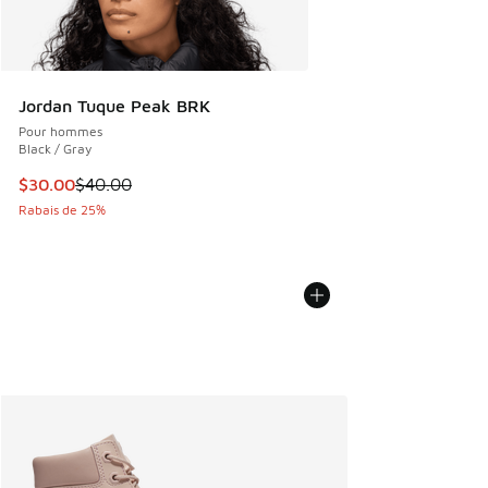
Jordan Tuque Peak BRK
Pour hommes
Black / Gray
Cet article est en solde. Le prix est passé de $40.00 à $30
$30.00
$40.00
Rabais de 25%