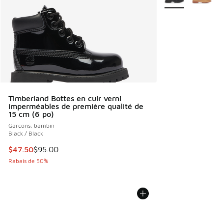
Timberland Bottes en cuir verni
imperméables de première qualité de
15 cm (6 po)
Garçons, bambin
Black / Black
Cet article est en solde. Le prix est passé de $95.00 à $47
$47.50
$95.00
Rabais de 50%