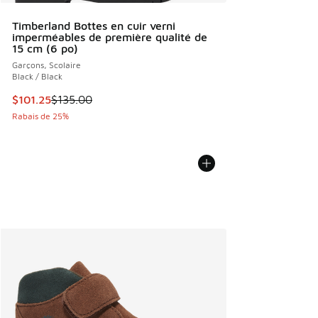
Timberland Bottes en cuir verni
imperméables de première qualité de
15 cm (6 po)
Garçons, Scolaire
Black / Black
Cet article est en solde. Le prix est passé de $135.00 à $1
$101.25
$135.00
Rabais de 25%