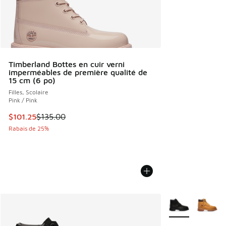
Timberland Bottes en cuir verni
imperméables de première qualité de
15 cm (6 po)
Filles, Scolaire
Pink / Pink
Cet article est en solde. Le prix est passé de $135.00 à $1
$101.25
$135.00
Rabais de 25%
Plus de couleurs 