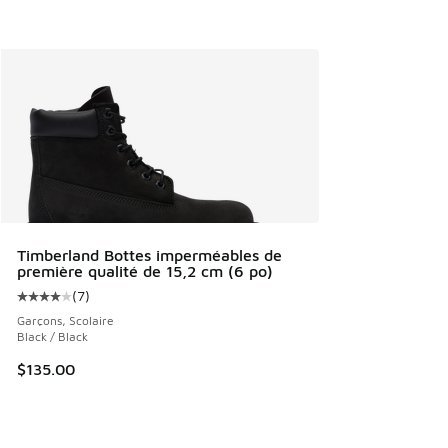
Timberland Bottes imperméables de
première qualité de 15,2 cm (6 po)
(
7
)
Cote moyenne du client - [4 sur 5 étoiles], 7 commentaires
Garçons, Scolaire
Black / Black
$135.00