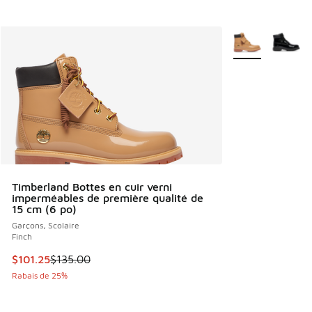
Plus de couleurs 
Timberland Bottes en cuir verni
imperméables de première qualité de
15 cm (6 po)
Garçons, Scolaire
Finch
Cet article est en solde. Le prix est passé de $135.00 à $1
$101.25
$135.00
Rabais de 25%