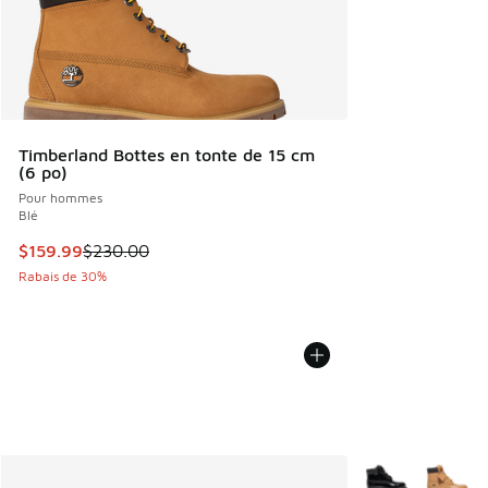
Timberland Bottes en tonte de 15 cm
(6 po)
Pour hommes
Blé
Cet article est en solde. Le prix est passé de $230.00 à $1
$159.99
$230.00
Rabais de 30%
Plus de couleurs 