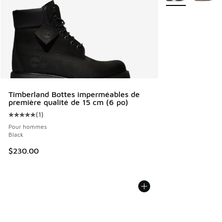
Timberland Bottes imperméables de
première qualité de 15 cm (6 po)
(
1
)
Cote moyenne du client - [5 sur 5 étoiles], 1 commentaires
Pour hommes
Black
$230.00