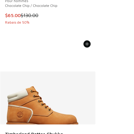
Pour hommes
Chocolate Chip / Chocolate Chip
Cet article est en solde. Le prix est passé de $130.00 à $6
$65.00
$130.00
Rabais de 50%