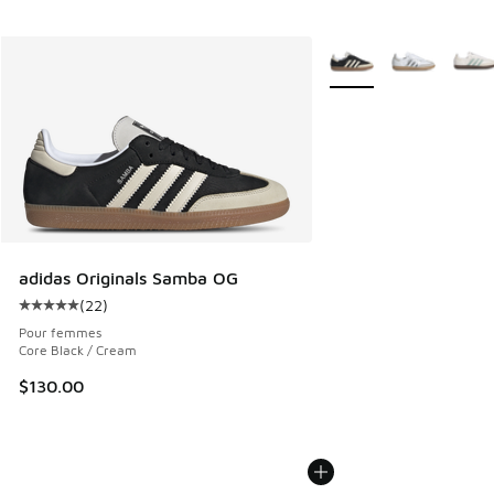
Plus de couleurs dispo
adidas Originals Samba OG
(
22
)
Cote moyenne du client - [5 sur 5 étoiles], 22 commentair
Pour femmes
Core Black / Cream
$130.00