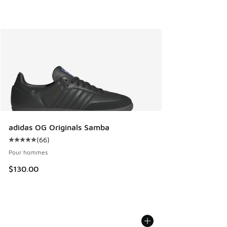
adidas OG Originals Samba
(
66
)
Cote moyenne du client - [5 sur 5 étoiles], 66 commentair
Pour hommes
$130.00