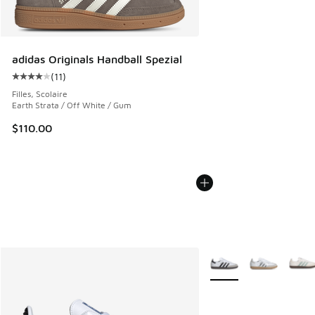
adidas Originals Handball Spezial
(
11
)
Cote moyenne du client - [4 sur 5 étoiles], 11 commentaire
Filles, Scolaire
Earth Strata / Off White / Gum
$110.00
Plus de couleurs dispo