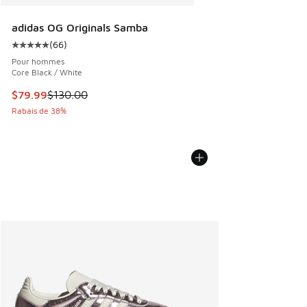
adidas OG Originals Samba
(
66
)
Cote moyenne du client - [5 sur 5 étoiles], 66 commentair
Pour hommes
Core Black / White
Cet article est en solde. Le prix est passé de $130.00 à $7
$79.99
$130.00
Rabais de 38%