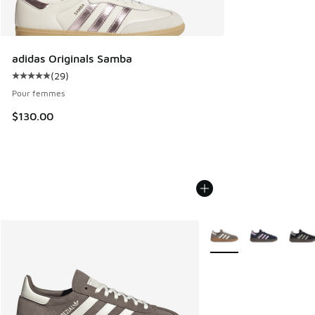
adidas Originals Samba
(
29
)
Cote moyenne du client - [5 sur 5 étoiles], 29 commentair
Pour femmes
$130.00
Plus de couleurs dispo