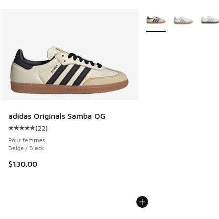
Plus de couleurs dispo
adidas Originals Samba OG
(
22
)
Cote moyenne du client - [5 sur 5 étoiles], 22 commentair
Pour femmes
Beige / Black
$130.00