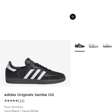
Plus de couleurs dispo
adidas Originals Samba OG
(
22
)
Cote moyenne du client - [5 sur 5 étoiles], 22 commentair
Pour femmes
Core Black / Cloud White