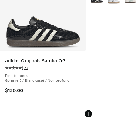
adidas Originals Samba OG
(
22
)
Cote moyenne du client - [5 sur 5 étoiles], 22 commentair
Pour femmes
Gomme 5 / Blanc cassé / Noir profond
$130.00