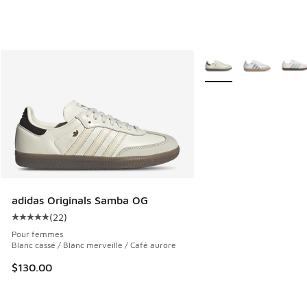
Plus de couleurs dispo
adidas Originals Samba OG
(
22
)
Cote moyenne du client - [5 sur 5 étoiles], 22 commentair
Pour femmes
Blanc cassé / Blanc merveille / Café aurore
$130.00