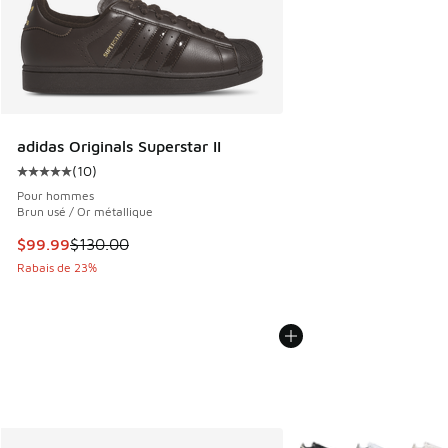
adidas Originals Superstar II
(
10
)
Cote moyenne du client - [5 sur 5 étoiles], 10 commentair
Pour hommes
Brun usé / Or métallique
Cet article est en solde. Le prix est passé de $130.00 à $9
$99.99
$130.00
Rabais de 23%
Plus de couleurs dispo