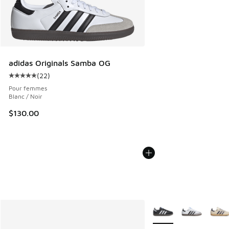
adidas Originals Samba OG
(
22
)
Cote moyenne du client - [5 sur 5 étoiles], 22 commentair
Pour femmes
Blanc / Noir
$130.00
Plus de couleurs dispo