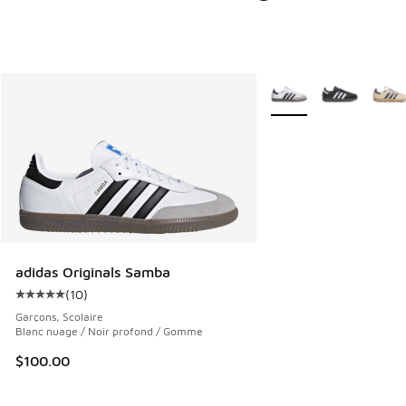
Plus de couleurs dispo
adidas Originals Samba
(
10
)
Cote moyenne du client - [5 sur 5 étoiles], 10 commentair
Garçons, Scolaire
Blanc nuage / Noir profond / Gomme
$100.00