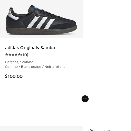
adidas Originals Samba
(
10
)
Cote moyenne du client - [5 sur 5 étoiles], 10 commentair
Garçons, Scolaire
Gomme / Blanc nuage / Noir profond
$100.00
Plus de couleurs dispo