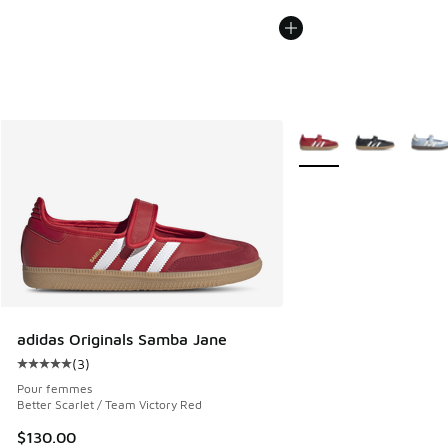
Plus de couleurs dispo
adidas Originals Samba Jane
(
3
)
Cote moyenne du client - [5 sur 5 étoiles], 3 commentaires
Pour femmes
Better Scarlet / Team Victory Red
$130.00