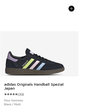
adidas Originals Handball Spezial
Japan
(
33
)
Cote moyenne du client - [5 sur 5 étoiles], 33 commentair
Pour hommes
Black / Multi