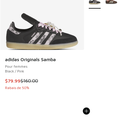
adidas Originals Samba
Pour femmes
Black / Pink
Cet article est en solde. Le prix est passé de $160.00 à $7
$79.99
$160.00
Rabais de 50%