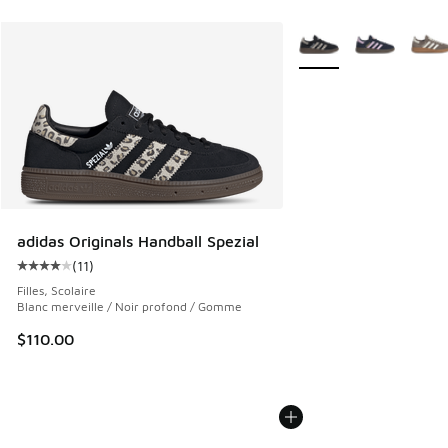
Plus de couleurs dispo
adidas Originals Handball Spezial
(
11
)
Cote moyenne du client - [4 sur 5 étoiles], 11 commentaire
Filles, Scolaire
Blanc merveille / Noir profond / Gomme
$110.00