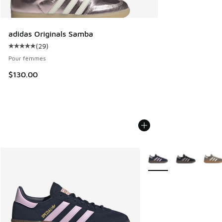
adidas Originals Samba
(
29
)
Cote moyenne du client - [5 sur 5 étoiles], 29 commentair
Pour femmes
$130.00
Plus de couleurs dispo