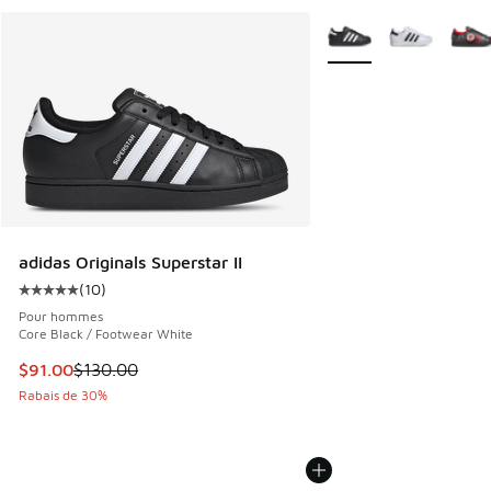
Plus de couleurs dispo
adidas Originals Superstar II
(
10
)
Cote moyenne du client - [5 sur 5 étoiles], 10 commentair
Pour hommes
Core Black / Footwear White
Cet article est en solde. Le prix est passé de $130.00 à $9
$91.00
$130.00
Rabais de 30%