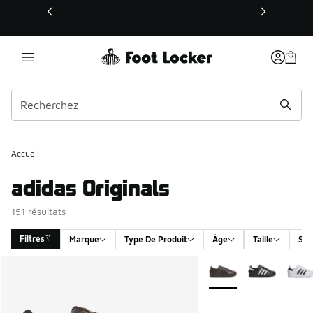
Ce lien s’ouvrira dans une nouvelle fenêtre
Accueil
adidas Originals
151 résultats
Filtres
Marque
Type De Produit
Âge
Taille
Sex
Search Results
Plus de couleurs dispo