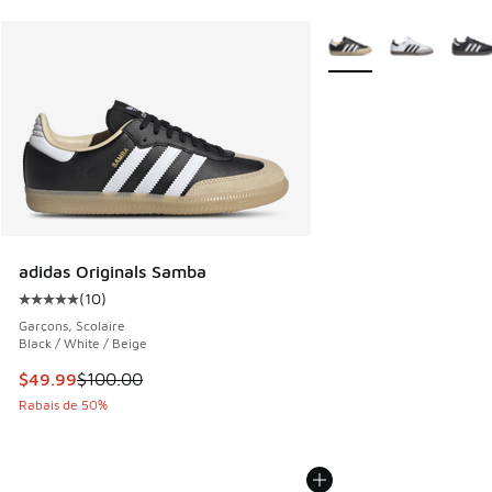
Plus de couleurs dispo
adidas Originals Samba
(
10
)
Cote moyenne du client - [5 sur 5 étoiles], 10 commentair
Garçons, Scolaire
Black / White / Beige
Cet article est en solde. Le prix est passé de $100.00 à $4
$49.99
$100.00
Rabais de 50%