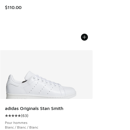
$110.00
adidas Originals Stan Smith
(
63
)
Cote moyenne du client - [5 sur 5 étoiles], 63 commentair
Pour hommes
Blanc / Blanc / Blanc