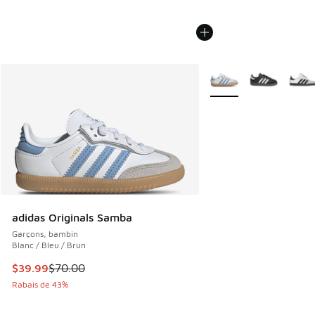
Plus de couleurs dispo
adidas Originals Samba
Garçons, bambin
Blanc / Bleu / Brun
Cet article est en solde. Le prix est passé de $70.00 à $39
$39.99
$70.00
Rabais de 43%