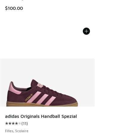
$100.00
adidas Originals Handball Spezial
(
11
)
Cote moyenne du client - [4 sur 5 étoiles], 11 commentaire
Filles, Scolaire