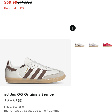
Cet article est en solde. Le prix est passé de $140.00 à $6
$69.99
$140.00
Rabais de 50%
Plus de couleurs dispo
adidas OG Originals Samba
(
8
)
Cote moyenne du client - [5 sur 5 étoiles], 8 commentaires
Filles, Scolaire
Blanc nuage / Strates de terre / Gomme