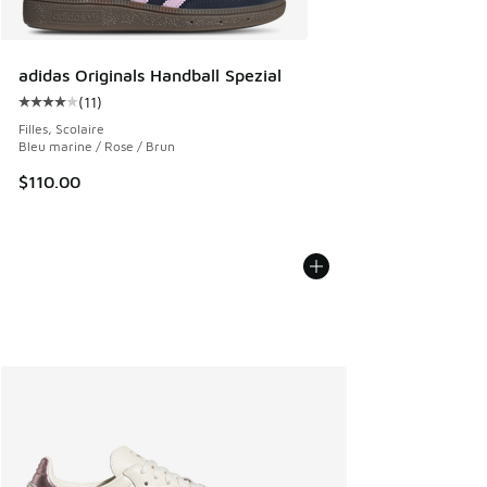
adidas Originals Handball Spezial
(
11
)
Cote moyenne du client - [4 sur 5 étoiles], 11 commentaire
Filles, Scolaire
Bleu marine / Rose / Brun
$110.00