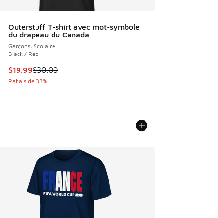
Outerstuff T-shirt avec mot-symbole
du drapeau du Canada
Garçons, Scolaire
Black / Red
Cet article est en solde. Le prix est passé de $30.00 à $19
$19.99
$30.00
Rabais de 33%