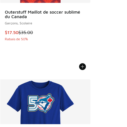
Outerstuff Maillot de soccer sublimé
du Canada
Garçons, Scolaire
Cet article est en solde. Le prix est passé de $35.00 à $17
$17.50
$35.00
Rabais de 50%