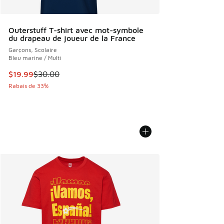
Outerstuff T-shirt avec mot-symbole
du drapeau de joueur de la France
Garçons, Scolaire
Bleu marine / Multi
Cet article est en solde. Le prix est passé de $30.00 à $19
$19.99
$30.00
Rabais de 33%