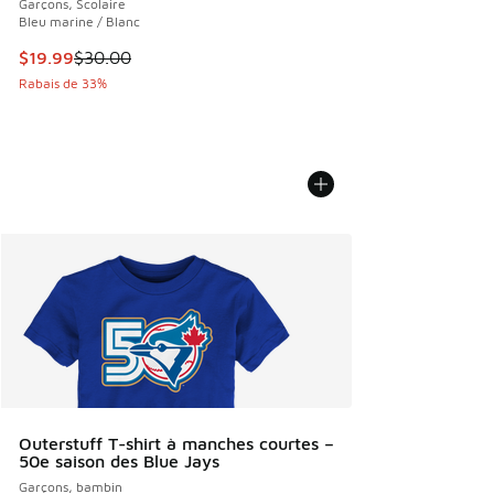
Garçons, Scolaire
Bleu marine / Blanc
Cet article est en solde. Le prix est passé de $30.00 à $19
$19.99
$30.00
Rabais de 33%
Outerstuff T-shirt à manches courtes –
50e saison des Blue Jays
Garçons, bambin