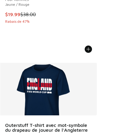
Jaune / Rouge
Cet article est en solde. Le prix est passé de $38.00 à $19.
$19.99
$38.00
Rabais de 47%
Outerstuff T-shirt avec mot-symbole
du drapeau de joueur de l’Angleterre