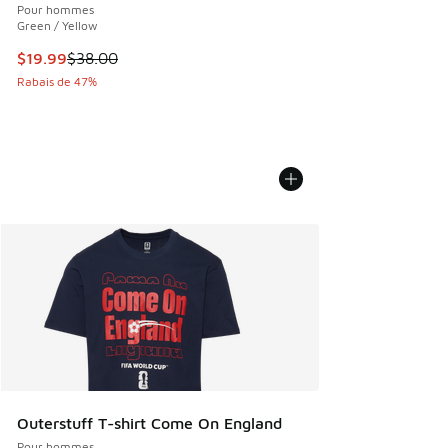
Pour hommes
Green / Yellow
Cet article est en solde. Le prix est passé de $38.00 à $19.
$19.99
$38.00
Rabais de 47%
Outerstuff T-shirt Come On England
Pour hommes