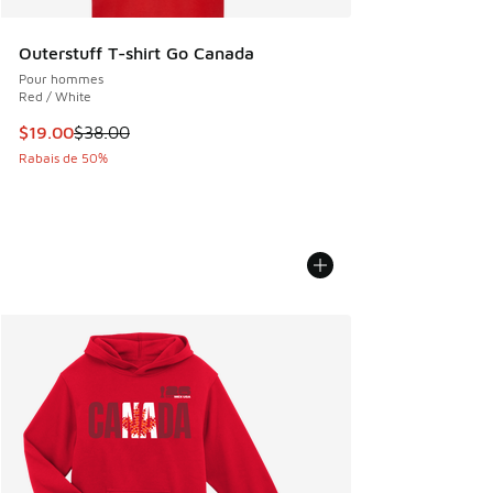
Outerstuff T-shirt Go Canada
Pour hommes
Red / White
Cet article est en solde. Le prix est passé de $38.00 à $19
$19.00
$38.00
Rabais de 50%