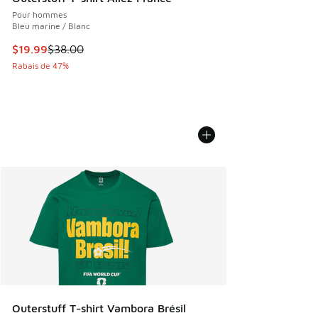
Pour hommes
Bleu marine / Blanc
Cet article est en solde. Le prix est passé de $38.00 à $19.
$19.99
$38.00
Rabais de 47%
Outerstuff T-shirt Vambora Brésil