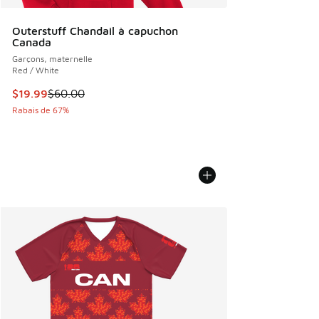
Outerstuff Chandail à capuchon
Canada
Garçons, maternelle
Red / White
Cet article est en solde. Le prix est passé de $60.00 à $19
$19.99
$60.00
Rabais de 67%