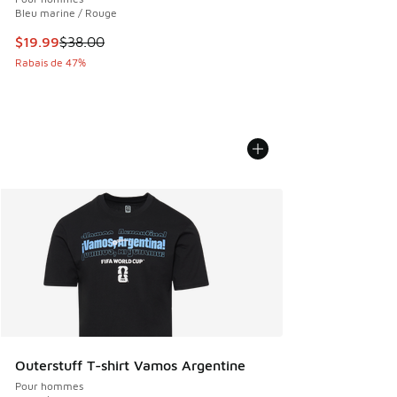
Bleu marine / Rouge
Cet article est en solde. Le prix est passé de $38.00 à $19.
$19.99
$38.00
Rabais de 47%
Outerstuff T-shirt Vamos Argentine
Pour hommes