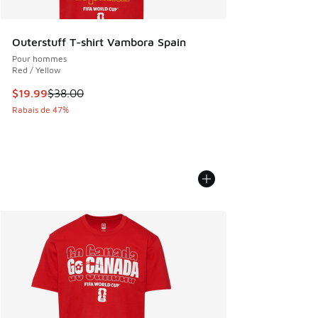
Outerstuff T-shirt Vambora Spain
Pour hommes
Red / Yellow
Cet article est en solde. Le prix est passé de $38.00 à $19.
$19.99
$38.00
Rabais de 47%