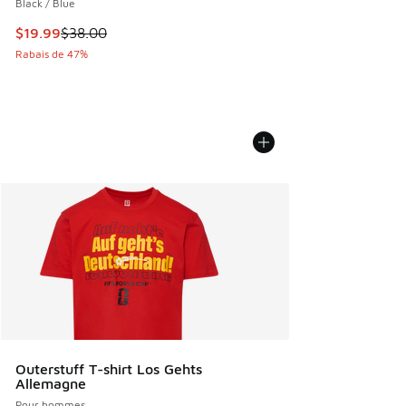
Black / Blue
Cet article est en solde. Le prix est passé de $38.00 à $19.
$19.99
$38.00
Rabais de 47%
Outerstuff T-shirt Los Gehts
Allemagne
Pour hommes