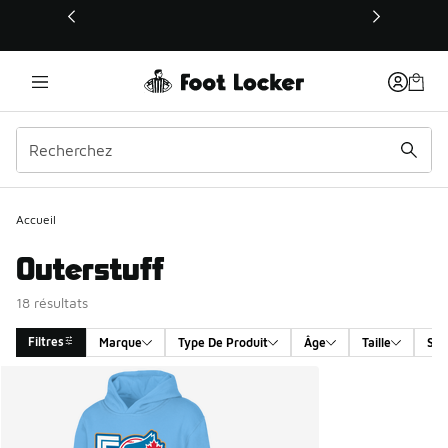
Ce lien s’ouvrira dans une nouvelle fenêtre
Accueil
Outerstuff
18 résultats
Filtres
Marque
Type De Produit
Âge
Taille
Sex
Search Results