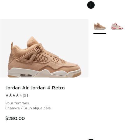
Plus de couleurs dispo
Jordan Air Jordan 4 Retro
(
2
)
Cote moyenne du client - [4 sur 5 étoiles], 2 commentaires
Pour femmes
Chanvre / Brun algue pâle
$280.00