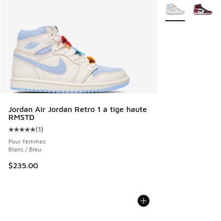
Plus de couleurs 
Jordan Air Jordan Retro 1 à tige haute
RMSTD
(
1
)
Cote moyenne du client - [5 sur 5 étoiles], 1 commentaires
Pour femmes
Blanc / Bleu
$235.00