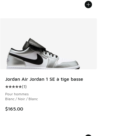
Jordan Air Jordan 1 SE à tige basse
(
1
)
Cote moyenne du client - [5 sur 5 étoiles], 1 commentaires
Pour hommes
Blanc / Noir / Blanc
$165.00