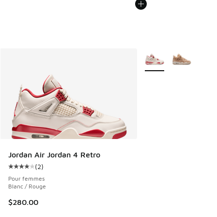
Plus de couleurs dispo
Jordan Air Jordan 4 Retro
(
2
)
Cote moyenne du client - [4 sur 5 étoiles], 2 commentaires
Pour femmes
Blanc / Rouge
$280.00