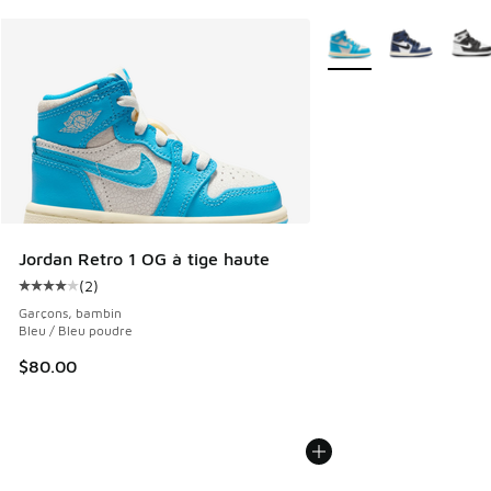
Plus de couleurs dispo
Jordan Retro 1 OG à tige haute
(
2
)
Cote moyenne du client - [4 sur 5 étoiles], 2 commentaires
Garçons, bambin
Bleu / Bleu poudre
$80.00