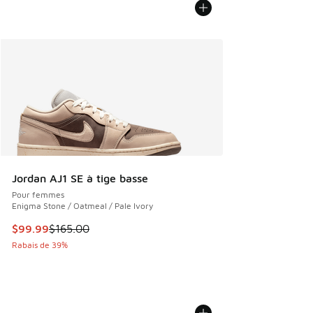
Jordan AJ1 SE à tige basse
Pour femmes
Enigma Stone / Oatmeal / Pale Ivory
Cet article est en solde. Le prix est passé de $165.00 à $9
$99.99
$165.00
Rabais de 39%