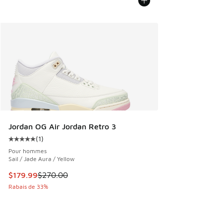
Jordan OG Air Jordan Retro 3
(
1
)
Cote moyenne du client - [5 sur 5 étoiles], 1 commentaires
Pour hommes
Sail / Jade Aura / Yellow
Cet article est en solde. Le prix est passé de $270.00 à $1
$179.99
$270.00
Rabais de 33%