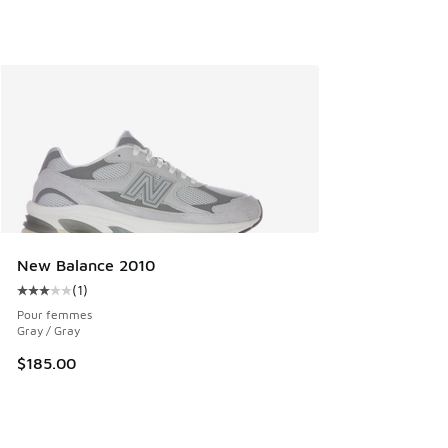
New Balance 2010
(
1
)
Cote moyenne du client - [3 sur 5 étoiles], 1 commentaires
Pour femmes
Gray / Gray
$185.00