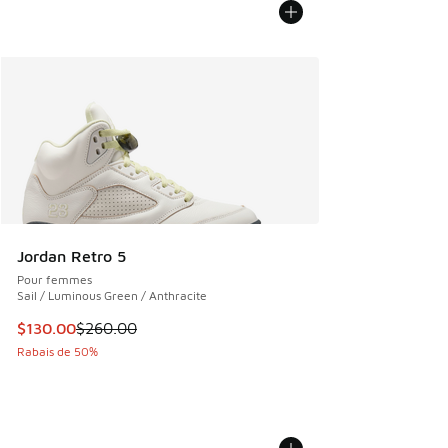
Jordan Retro 5
Pour femmes
Sail / Luminous Green / Anthracite
Cet article est en solde. Le prix est passé de $260.00 à $1
$130.00
$260.00
Rabais de 50%