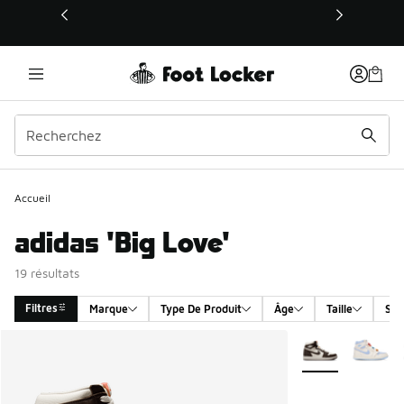
Ce lien s’ouvrira dans une nouvelle fenêtre
Accueil
adidas 'Big Love'
19 résultats
Filtres
Marque
Type De Produit
Âge
Taille
Sex
Search Results
Plus de couleurs 