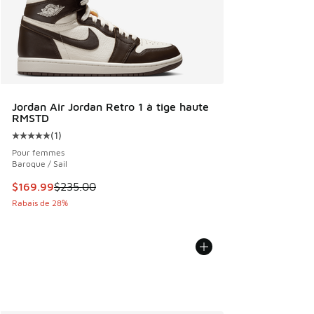
Jordan Air Jordan Retro 1 à tige haute
RMSTD
(
1
)
Cote moyenne du client - [5 sur 5 étoiles], 1 commentaires
Pour femmes
Baroque / Sail
Cet article est en solde. Le prix est passé de $235.00 à $1
$169.99
$235.00
Rabais de 28%