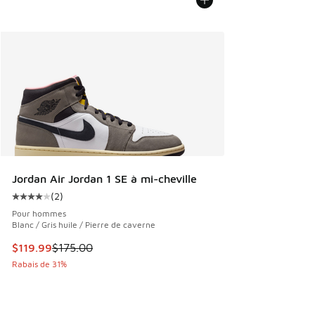
Jordan Air Jordan 1 SE à mi-cheville
(
2
)
Cote moyenne du client - [4 sur 5 étoiles], 2 commentaires
Pour hommes
Blanc / Gris huile / Pierre de caverne
Cet article est en solde. Le prix est passé de $175.00 à $11
$119.99
$175.00
Rabais de 31%