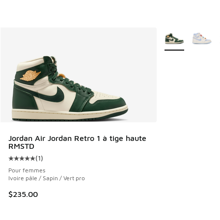
Plus de couleurs 
Jordan Air Jordan Retro 1 à tige haute
RMSTD
(
1
)
Cote moyenne du client - [5 sur 5 étoiles], 1 commentaires
Pour femmes
Ivoire pâle / Sapin / Vert pro
$235.00