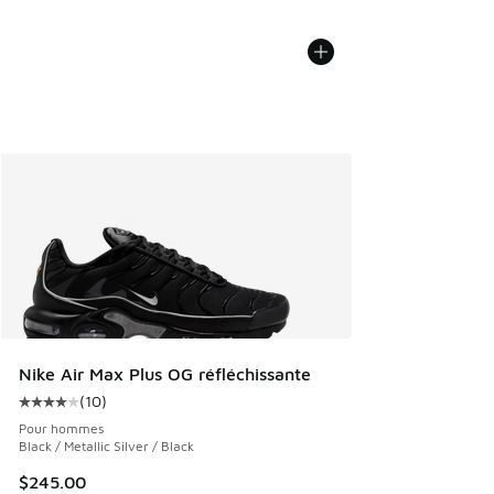
Nike Air Max Plus OG réfléchissante
(
10
)
Cote moyenne du client - [4 sur 5 étoiles], 10 commentair
Pour hommes
Black / Metallic Silver / Black
$245.00