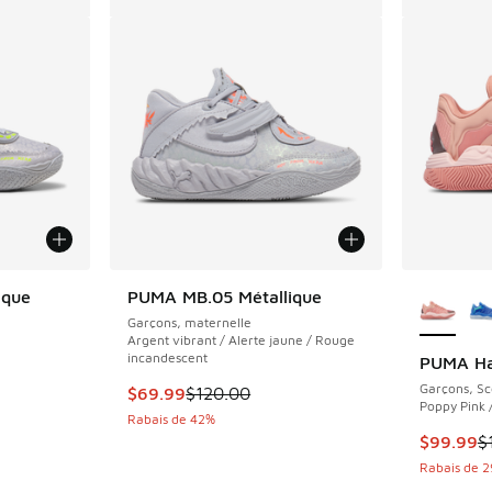
Plus de 
ique
PUMA MB.05 Métallique
Garçons, maternelle
e
Argent vibrant / Alerte jaune / Rouge
incandescent
PUMA Hal
olde. Le prix est passé de $165.00 à $82.50
Garçons, Sc
Cet article est en solde. Le prix est passé d
$69.99
$120.00
Poppy Pink 
Rabais de 42%
Cet artic
$99.99
$
Rabais de 