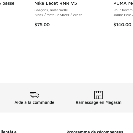
e basse
Nike Lacet RNR V5
PUMA Mo
Garçons, maternelle
Pour homm
Black / Metallic Silver / White
Jaune Pele 
$75.00
$140.00
Aide à la commande
Ramassage en Magasin
ClientèLe
Programme de récompenses