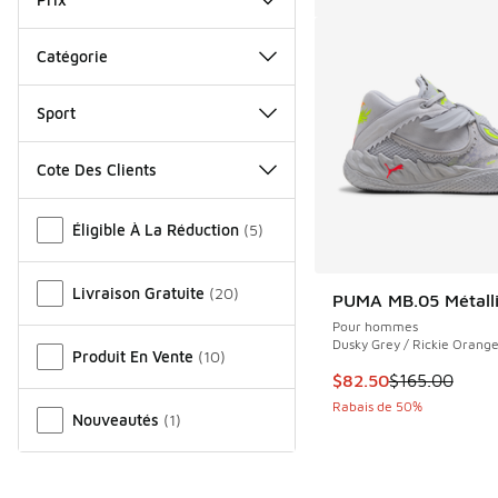
Catégorie
Sport
Cote Des Clients
Autre
Éligible À La Réduction
(
5
)
Livraison Gratuite
(
20
)
PUMA MB.05 Métall
Pour hommes
Dusky Grey / Rickie Orang
Produit En Vente
(
10
)
Cet article est en s
$82.50
$165.00
Rabais de 50%
Nouveautés
(
1
)