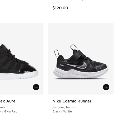
e $120.00 à $59.99
$120.00
Max Aura
Nike Cosmic Runner
ambin
Garçons, bambin
ck / Gym Red
Black / White