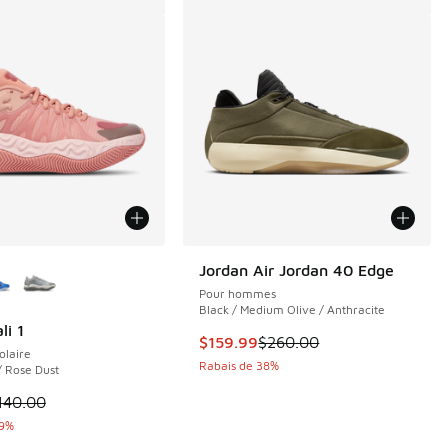
couleurs disponibles
Jordan Air Jordan 40 Edge
Pour hommes
Black / Medium Olive / Anthracite
i 1
Cet article est en solde. Le prix 
$159.99
$260.00
olaire
e $120.00 à $69.99
Rabais de 38%
/ Rose Dust
le est en solde. Le prix est passé de $140.00 à $99.99
140.00
29%