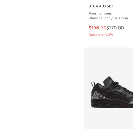
(
58
)
Cote moyenne du clie
Pour hommes
Blanc / Blanc / Gris loup
Cet article est en s
$136.00
$170.00
Rabais de 20%