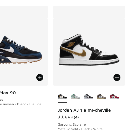
Plus de couleurs disponibles
 Max 90
es
 moyen / Blanc / Bleu de
Jordan AJ 1 à mi-cheville
(
4
)
Cote moyenne du client - [4 sur 5
Garçons, Scolaire
Metallic Gold / Black / White