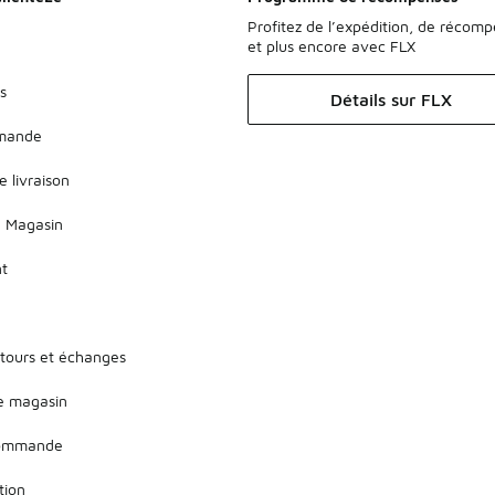
Profitez de l’expédition, de récom
et plus encore avec FLX
s
Détails sur FLX
mmande
e livraison
 Magasin
nt
etours et échanges
de magasin
 commande
tion