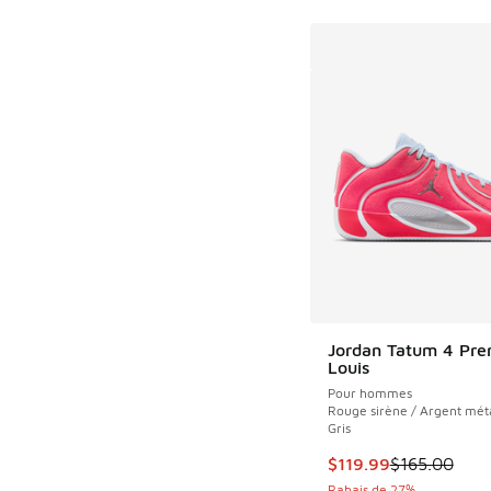
Jordan Tatum 4 Pre
Louis
Pour hommes
Rouge sirène / Argent méta
Gris
Cet article est en s
$119.99
$165.00
Rabais de 27%