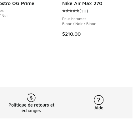
stro OG Prime
Nike Air Max 270
es
(
111
)
Cote moyenne du client - [5 sur 5
/ Noir
Pour hommes
Blanc / Noir / Blanc
$210.00
Politique de retours et
Aide
échanges