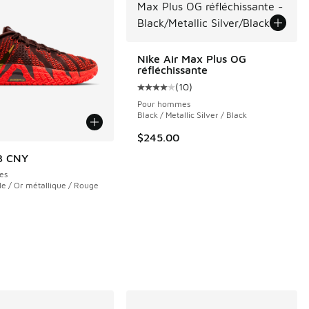
Nike Air Max Plus OG
réfléchissante
(
10
)
Cote moyenne du client - [4 sur 5
Pour hommes
Black / Metallic Silver / Black
$245.00
3 CNY
es
59 commentaires
le / Or métallique / Rouge
e $140.00 à $70.00