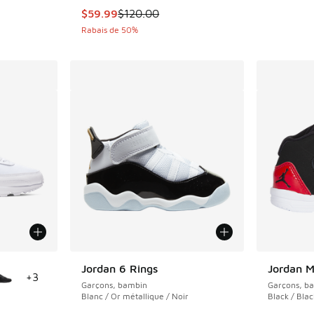
Cet article est en solde. Le prix est passé d
$59.99
$120.00
Rabais de 50%
ponibles
Jordan 6 Rings
Jordan 
+
3
Garçons, bambin
Garçons, b
Blanc / Or métallique / Noir
Black / Bla