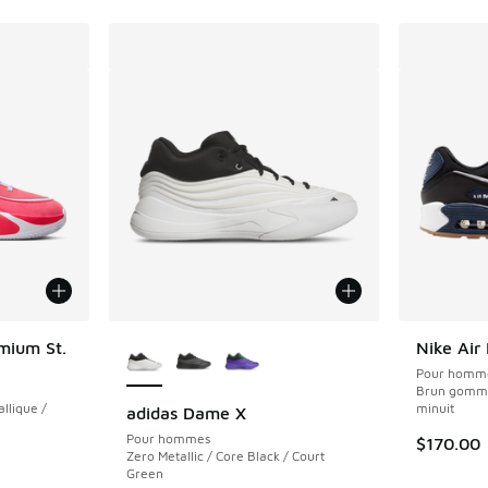
Plus de couleurs disponibles
mium St.
Nike Air
Pour homm
Brun gomme
llique /
minuit
adidas Dame X
Pour hommes
$170.00
Zero Metallic / Core Black / Court
olde. Le prix est passé de $165.00 à $119.99
Green