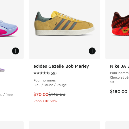
ponibles
adidas Gazelle Bob Marley
Nike JA 
(
59
)
Pour homm
Cote moyenne du client - [5 sur 5 étoiles], 
Chocolat pâ
Pour hommes
silt
Bleu / Jaune / Rouge
$180.00
Cet article est en solde. Le prix est passé d
$70.00
$140.00
eu / Rose
Rabais de 50%