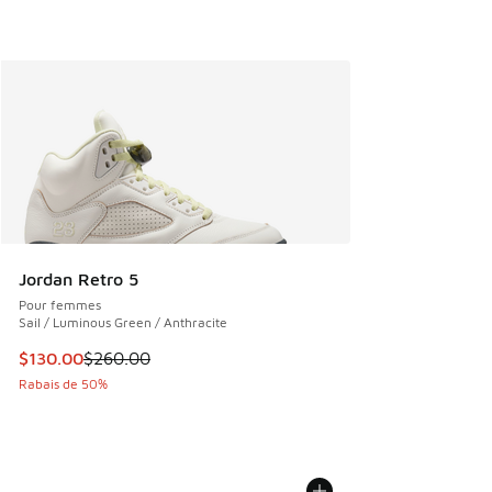
Jordan Retro 5
Pour femmes
Sail / Luminous Green / Anthracite
Cet article est en solde. Le prix est passé de $260.00 à $1
$130.00
$260.00
Rabais de 50%