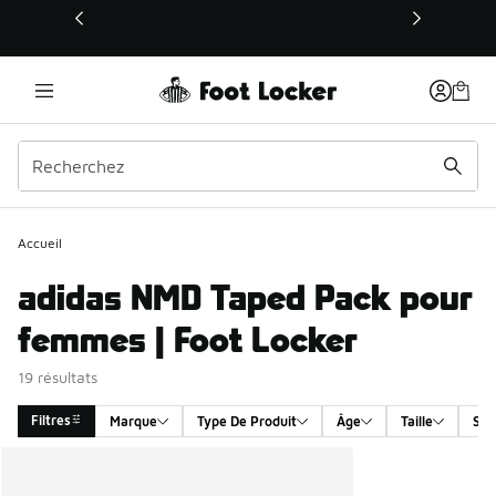
Ce lien s’ouvrira dans une nouvelle fenêtre
Accueil
adidas NMD Taped Pack pour
femmes | Foot Locker
19 résultats
Filtres
Marque
Type De Produit
Âge
Taille
Sex
Search Results