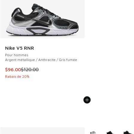
Nike V5 RNR
Pour hommes
Argent métallique / Anthracite / Gris fumée
Cet article est en solde. Le prix est passé de $120.00 à $9
$96.00
$120.00
Rabais de 20%
Plus de couleurs dispo