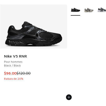
Plus de couleurs dispo
Nike V5 RNR
Pour hommes
Black / Black
Cet article est en solde. Le prix est passé de $120.00 à $9
$96.00
$120.00
Rabais de 20%