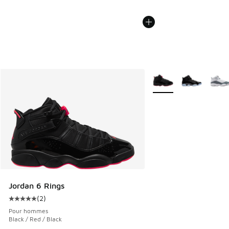
Plus de couleurs dispo
Jordan 6 Rings
(
2
)
Cote moyenne du client - [5 sur 5 étoiles], 2 commentaires
Pour hommes
Black / Red / Black