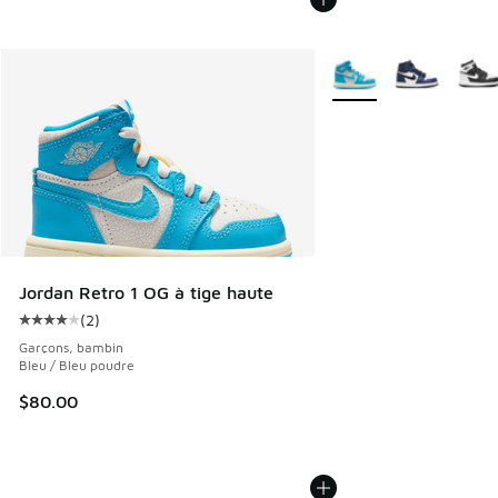
Plus de couleurs dispo
Jordan Retro 1 OG à tige haute
(
2
)
Cote moyenne du client - [4 sur 5 étoiles], 2 commentaires
Garçons, bambin
Bleu / Bleu poudre
$80.00