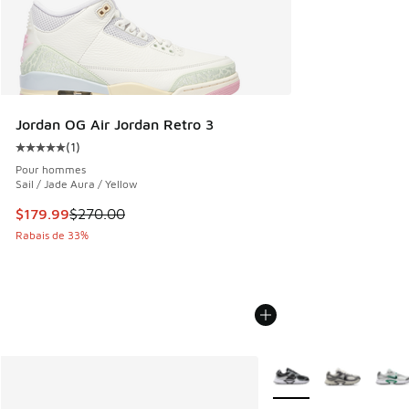
Jordan OG Air Jordan Retro 3
(
1
)
Cote moyenne du client - [5 sur 5 étoiles], 1 commentaires
Pour hommes
Sail / Jade Aura / Yellow
Cet article est en solde. Le prix est passé de $270.00 à $1
$179.99
$270.00
Rabais de 33%
Plus de couleurs dispo