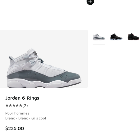
Plus de couleurs dispo
Jordan 6 Rings
(
2
)
Cote moyenne du client - [5 sur 5 étoiles], 2 commentaires
Pour hommes
Blanc / Blanc / Gris cool
$225.00