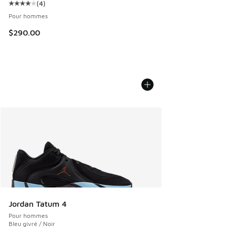
(
4
)
Cote moyenne du client - [4 sur 5 étoiles], 4 commentaires
Pour hommes
$290.00
Jordan Tatum 4
Pour hommes
Bleu givré / Noir