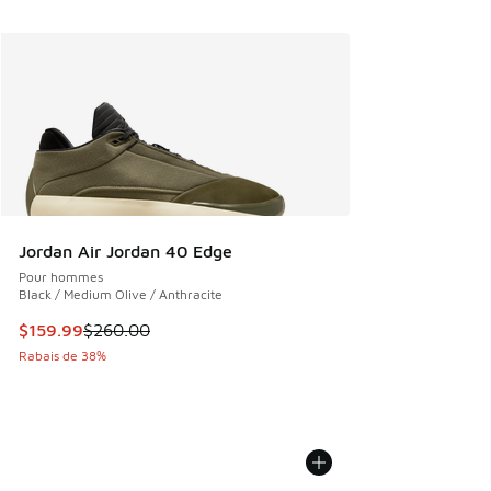
Jordan Air Jordan 40 Edge
Pour hommes
Black / Medium Olive / Anthracite
Cet article est en solde. Le prix est passé de $260.00 à $1
$159.99
$260.00
Rabais de 38%