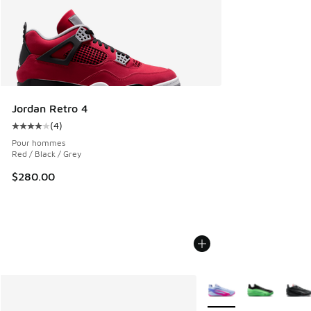
Jordan Retro 4
(
4
)
Cote moyenne du client - [4 sur 5 étoiles], 4 commentaires
Pour hommes
Red / Black / Grey
$280.00
Plus de couleurs dispo