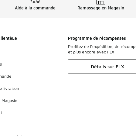
Aide à la commande
Ramassage en Magasin
ClientèLe
Programme de récompenses
Profitez de l’expédition, de récom
et plus encore avec FLX
s
Détails sur FLX
mmande
e livraison
 Magasin
nt