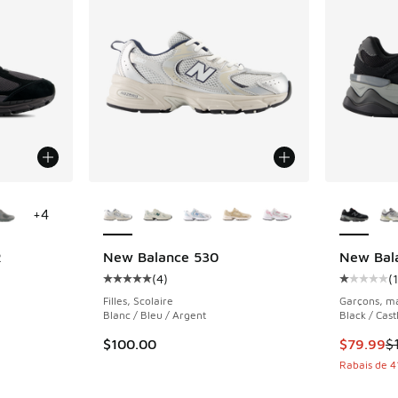
ponibles
Plus de couleurs disponibles
Plus de 
+
4
R
New Balance 530
New Bal
(
4
)
(
1
nt - [5 sur 5 étoiles], 20 commentaires
Cote moyenne du client - [5 sur 5 étoiles], 
Cote moye
Filles, Scolaire
Garçons, ma
Blanc / Bleu / Argent
Black / Cast
Cet artic
$100.00
$79.99
$
Rabais de 4