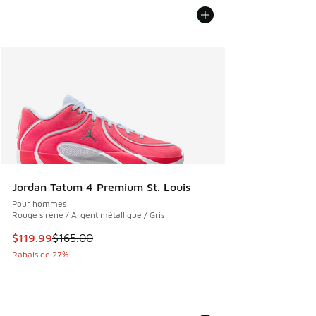
Jordan Tatum 4 Premium St. Louis
Pour hommes
Rouge sirène / Argent métallique / Gris
Cet article est en solde. Le prix est passé de $165.00 à $11
$119.99
$165.00
Rabais de 27%