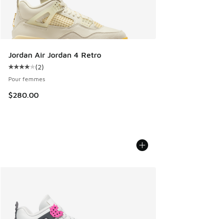
Jordan Air Jordan 4 Retro
(
2
)
Cote moyenne du client - [4 sur 5 étoiles], 2 commentaires
Pour femmes
$280.00