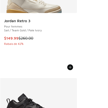
Jordan Retro 3
Pour femmes
Sail / Team Gold / Pale Ivory
Cet article est en solde. Le prix est passé de $260.00 à $1
$149.99
$260.00
Rabais de 42%