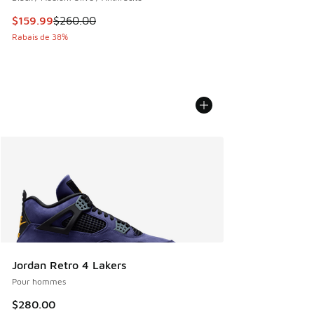
Cet article est en solde. Le prix est passé de $260.00 à $1
$159.99
$260.00
Rabais de 38%
Jordan Retro 4 Lakers
Pour hommes
$280.00