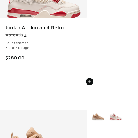
Jordan Air Jordan 4 Retro
(
2
)
Cote moyenne du client - [4 sur 5 étoiles], 2 commentaires
Pour femmes
Blanc / Rouge
$280.00
Plus de couleurs dispo