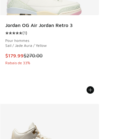
Jordan OG Air Jordan Retro 3
(
1
)
Cote moyenne du client - [5 sur 5 étoiles], 1 commentaires
Pour hommes
Sail / Jade Aura / Yellow
Cet article est en solde. Le prix est passé de $270.00 à $1
$179.99
$270.00
Rabais de 33%