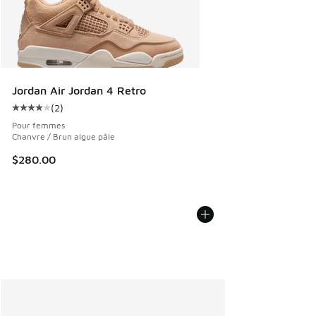
Jordan Air Jordan 4 Retro
(
2
)
Cote moyenne du client - [4 sur 5 étoiles], 2 commentaires
Pour femmes
Chanvre / Brun algue pâle
$280.00