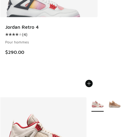
Jordan Retro 4
(
4
)
Cote moyenne du client - [4 sur 5 étoiles], 4 commentaires
Pour hommes
$290.00
Plus de couleurs dispo