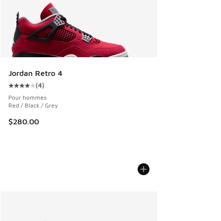
Jordan Retro 4
(
4
)
Cote moyenne du client - [4 sur 5 étoiles], 4 commentaires
Pour hommes
Red / Black / Grey
$280.00