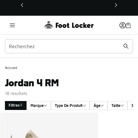
Ce lien s’ouvrira dans une nouvelle fenêtre
Accueil
Jordan 4 RM
18 résultats
Filtres
Marque
Type De Produit
Âge
Taille
Sex
Search Results