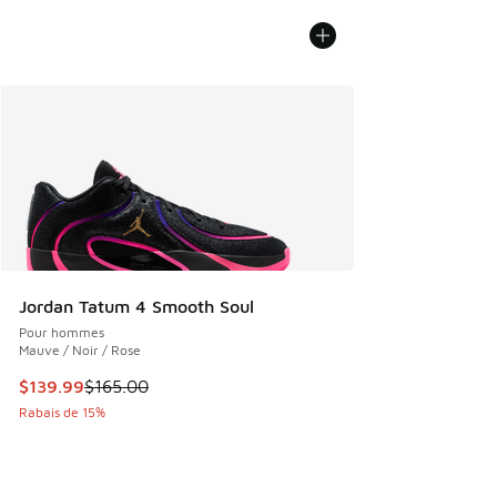
Jordan Tatum 4 Smooth Soul
Pour hommes
Mauve / Noir / Rose
Cet article est en solde. Le prix est passé de $165.00 à $1
$139.99
$165.00
Rabais de 15%