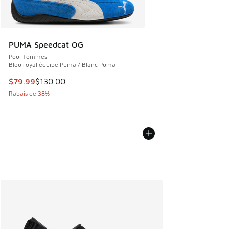
PUMA Speedcat OG
Pour femmes
Bleu royal équipe Puma / Blanc Puma
Cet article est en solde. Le prix est passé de $130.00 à $7
$79.99
$130.00
Rabais de 38%