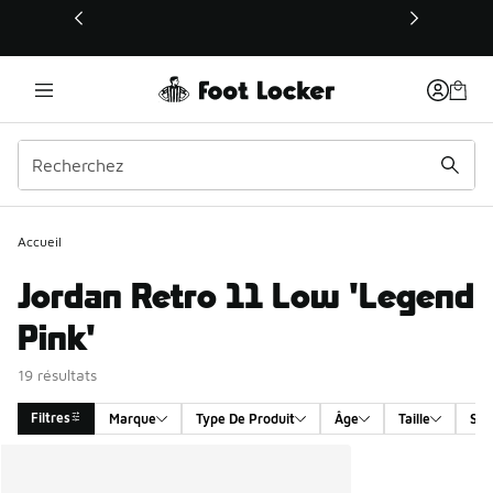
Ce lien s’ouvrira dans une nouvelle fenêtre
Accueil
Jordan Retro 11 Low 'Legend
Pink'
19 résultats
Filtres
Marque
Type De Produit
Âge
Taille
Sex
Search Results