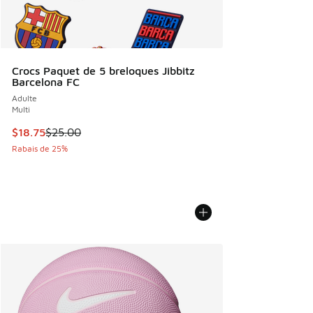
Crocs Paquet de 5 breloques Jibbitz
Barcelona FC
Adulte
Multi
Cet article est en solde. Le prix est passé de $25.00 à $18.
$18.75
$25.00
Rabais de 25%