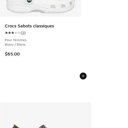
Crocs Sabots classiques
(
2
)
Cote moyenne du client - [3 sur 5 étoiles], 2 commentaires
Pour femmes
Blanc / Blanc
$65.00