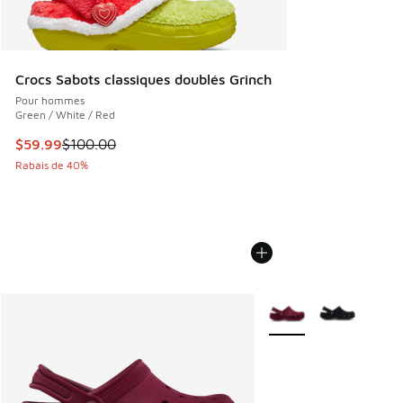
Crocs Sabots classiques doublés Grinch
Pour hommes
Green / White / Red
Cet article est en solde. Le prix est passé de $100.00 à $5
$59.99
$100.00
Rabais de 40%
Plus de couleurs dispo