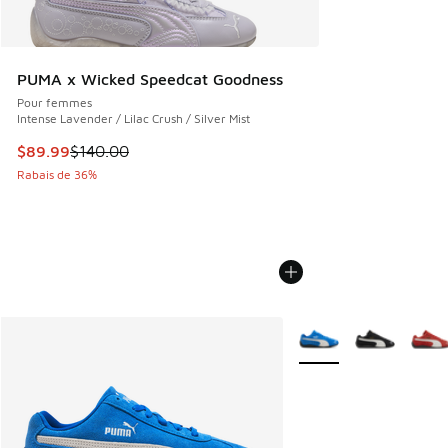
PUMA x Wicked Speedcat Goodness
Pour femmes
Intense Lavender / Lilac Crush / Silver Mist
Cet article est en solde. Le prix est passé de $140.00 à $8
$89.99
$140.00
Rabais de 36%
Plus de couleurs dispo