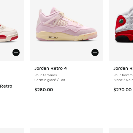
ponibles
Jordan Retro 4
Jordan R
Pour femmes
Pour homm
Carmin glacé / Lait
Blanc / Noi
 Retro
$280.00
$270.00
nt - [4 sur 5 étoiles], 2 commentaires