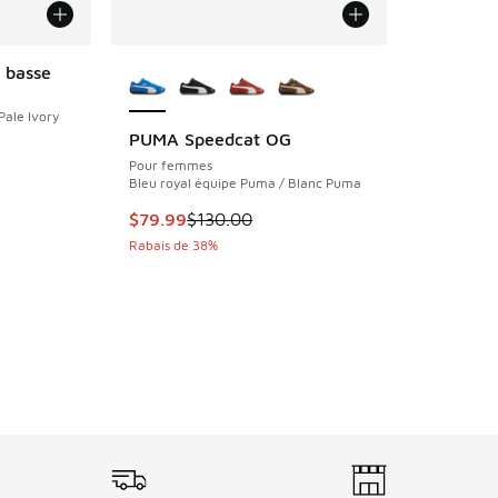
Plus de couleurs disponibles
e basse
Pale Ivory
PUMA Speedcat OG
olde. Le prix est passé de $165.00 à $99.99
Pour femmes
Bleu royal équipe Puma / Blanc Puma
Cet article est en solde. Le prix est passé d
$79.99
$130.00
Rabais de 38%