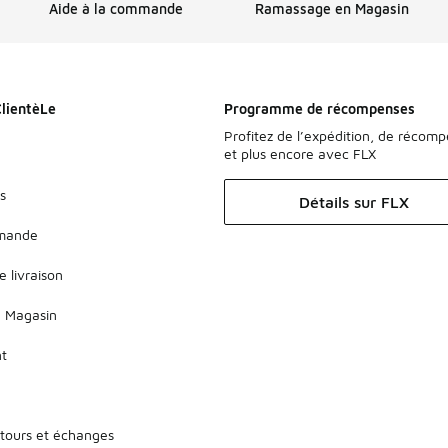
Aide à la commande
Ramassage en Magasin
ClientèLe
Programme de récompenses
Profitez de l’expédition, de récom
et plus encore avec FLX
s
Détails sur FLX
mmande
e livraison
 Magasin
nt
etours et échanges