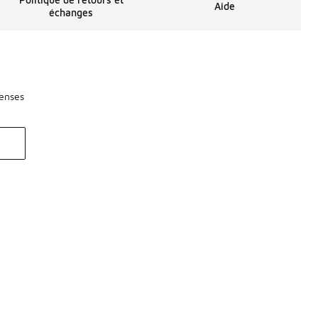
Aide
échanges
penses