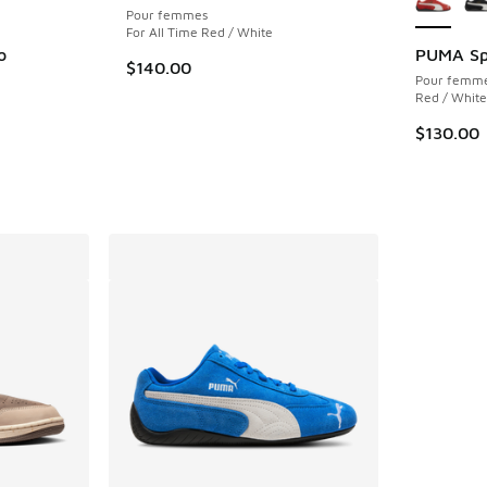
Pour femmes
For All Time Red / White
o
PUMA Sp
$140.00
Pour femm
nt - [4 sur 5 étoiles], 1 commentaires
Red / White
$130.00
olde. Le prix est passé de $185.00 à $149.99