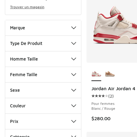
Trouver un magasin
Marque
Type De Produit
Homme Taille
Plus de couleurs dis
Femme Taille
Jordan Air Jordan 4
Sexe
(
2
)
Cote moyenne du clie
Pour femmes
Couleur
Blanc / Rouge
$280.00
Prix
Catégorie