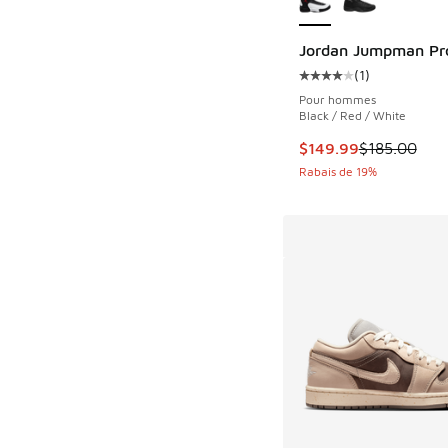
Jordan Jumpman Pr
(
1
)
Cote moyenne du clie
Pour hommes
Black / Red / White
Cet article est en s
$149.99
$185.00
Rabais de 19%