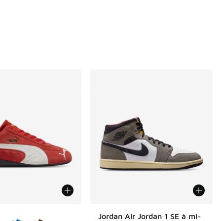
1 commentaires
e $235.00 à $169.99
couleurs disponibles
Jordan Air Jordan 1 SE à mi-