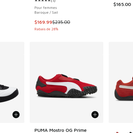
(
1
)
Cote moyenne du client - [5 sur 5 étoiles], 
$165.00
Pour femmes
Baroque / Sail
Cet article est en solde. Le prix est passé d
$169.99
$235.00
Rabais de 28%
ponibles
Plus de 
PUMA Mostro OG Prime