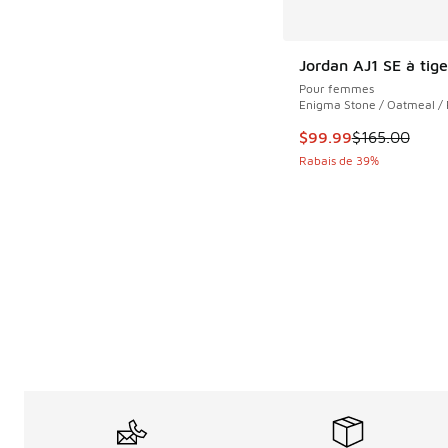
Jordan AJ1 SE à tig
Pour femmes
Enigma Stone / Oatmeal / 
Cet article est en s
$99.99
$165.00
Rabais de 39%