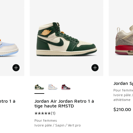
ponibles
Plus de couleurs disponibles
Jordan Sp
Pour femm
Ivoire pâle 
athlétisme
tro 1 à
Jordan Air Jordan Retro 1 à
tige haute RMSTD
$210.00
(
1
)
nt - [5 sur 5 étoiles], 1 commentaires
Cote moyenne du client - [5 sur 5 étoiles], 
Pour femmes
Ivoire pâle / Sapin / Vert pro