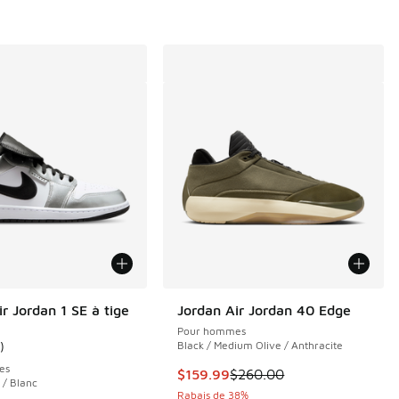
r Jordan 1 SE à tige
Jordan Air Jordan 40 Edge
Pour hommes
)
Black / Medium Olive / Anthracite
nne du client - [5 sur 5 étoiles], 1 commentaires
es
Cet article est en solde. Le prix 
$159.99
$260.00
 / Blanc
Rabais de 38%