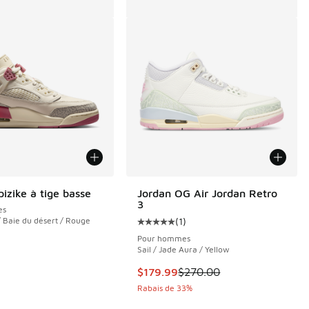
izike à tige basse
Jordan OG Air Jordan Retro
3
es
/ Baie du désert / Rouge
(
1
)
Cote moyenne du client - [5 sur 5
Pour hommes
Sail / Jade Aura / Yellow
1 commentaires
Cet article est en solde. Le prix 
$179.99
$270.00
Rabais de 33%