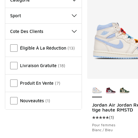
Sport
Cote Des Clients
Autre
Éligible À La Réduction
(
13
)
Livraison Gratuite
(
18
)
Plus de couleurs dis
Produit En Vente
(
7
)
Nouveautés
(
1
)
Jordan Air Jordan Re
tige haute RMSTD
(
1
)
Cote moyenne du clie
Pour femmes
Blanc / Bleu