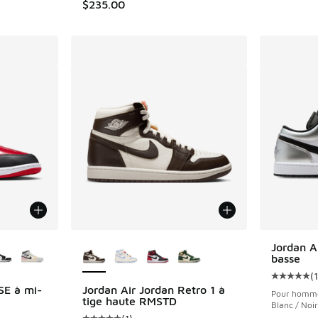
$235.00
ponibles
Plus de couleurs disponibles
Jordan Ai
basse
(
1
Cote moye
SE à mi-
Jordan Air Jordan Retro 1 à
Pour homm
tige haute RMSTD
Blanc / Noir