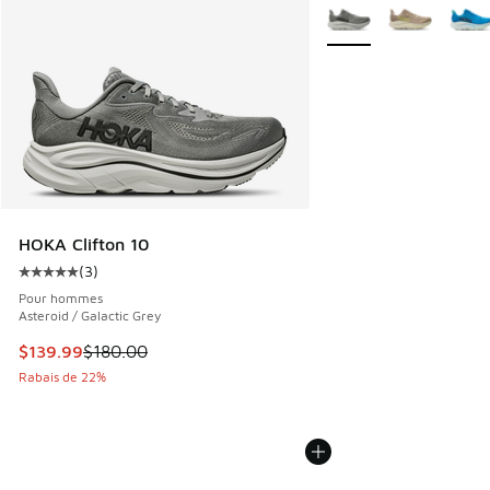
Plus de couleurs dispo
HOKA Clifton 10
(
3
)
Cote moyenne du client - [5 sur 5 étoiles], 3 commentaires
Pour hommes
Asteroid / Galactic Grey
Cet article est en solde. Le prix est passé de $180.00 à $1
$139.99
$180.00
Rabais de 22%