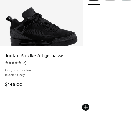
Jordan Spizike à tige basse
(
2
)
Cote moyenne du client - [5 sur 5 étoiles], 2 commentaires
Garçons, Scolaire
Black / Grey
$145.00