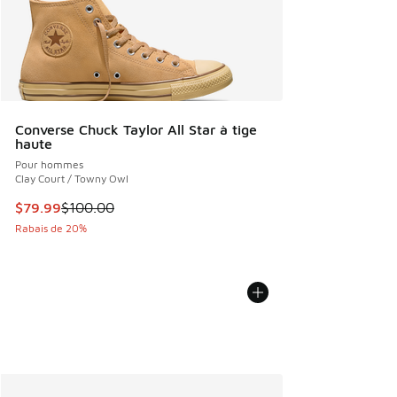
Converse Chuck Taylor All Star à tige
haute
Pour hommes
Clay Court / Towny Owl
Cet article est en solde. Le prix est passé de $100.00 à $7
$79.99
$100.00
Rabais de 20%