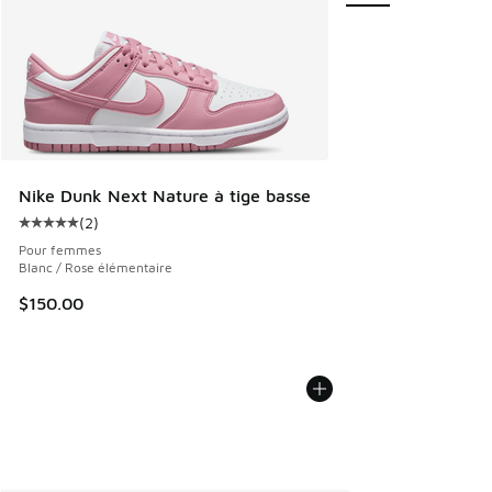
Nike Dunk Next Nature à tige basse
(
2
)
Cote moyenne du client - [5 sur 5 étoiles], 2 commentaires
Pour femmes
Blanc / Rose élémentaire
$150.00