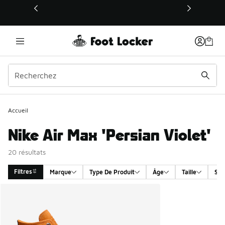
Ce lien s’ouvrira dans une nouvelle fenêtre
Accueil
Nike Air Max 'Persian Violet'
20 résultats
Filtres
Marque
Type De Produit
Âge
Taille
Sex
Search Results