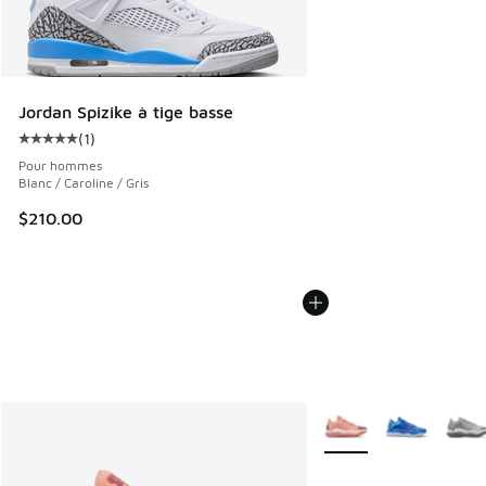
Jordan Spizike à tige basse
(
1
)
Cote moyenne du client - [5 sur 5 étoiles], 1 commentaires
Pour hommes
Blanc / Caroline / Gris
$210.00
Plus de couleurs dispo