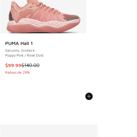
PUMA Hali 1
Garçons, Scolaire
Poppy Pink / Rose Dust
Cet article est en solde. Le prix est passé de $140.00 à $9
$99.99
$140.00
Rabais de 29%