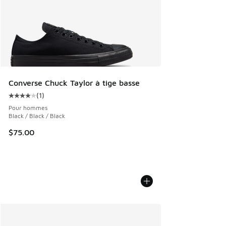
Converse Chuck Taylor à tige basse
(
1
)
Cote moyenne du client - [4 sur 5 étoiles], 1 commentaires
Pour hommes
Black / Black / Black
$75.00