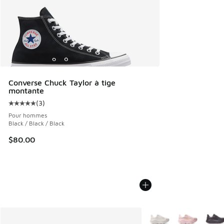
Converse Chuck Taylor à tige
montante
(
3
)
Cote moyenne du client - [5 sur 5 étoiles], 3 commentaires
Pour hommes
Black / Black / Black
$80.00
Plus de couleurs dispo