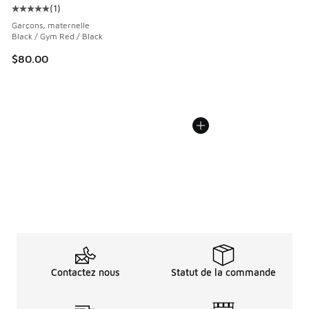
(
1
)
Cote moyenne du client - [5 sur 5 étoiles], 1 commentaires
Garçons, maternelle
Black / Gym Red / Black
$80.00
Contactez nous
Statut de la commande