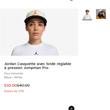
Plus de couleurs 
Jordan Casquette avec bride réglable
à pression Jumpman Pro
Pour hommes
Black / White
Cet article est en solde. Le prix est passé de $40.00 à $30
$30.00
$40.00
Rabais de 25%