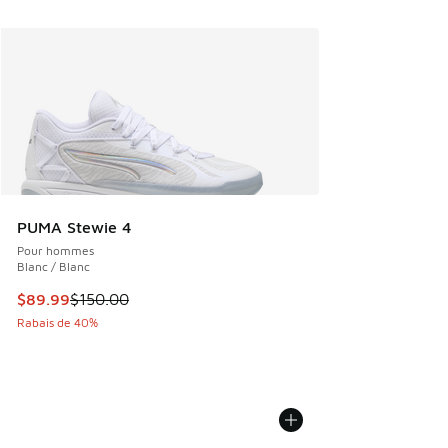
PUMA Stewie 4
Pour hommes
Blanc / Blanc
Cet article est en solde. Le prix est passé de $150.00 à $8
$89.99
$150.00
Rabais de 40%