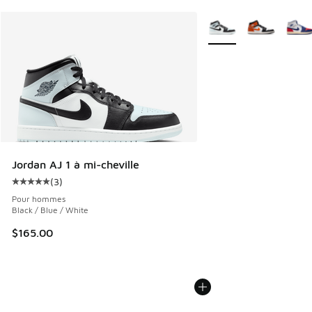
Plus de couleurs dispo
Jordan AJ 1 à mi-cheville
(
3
)
Cote moyenne du client - [5 sur 5 étoiles], 3 commentaires
Pour hommes
Black / Blue / White
$165.00