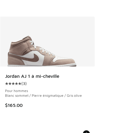
Jordan AJ 1 à mi-cheville
(
3
)
Cote moyenne du client - [5 sur 5 étoiles], 3 commentaires
Pour hommes
Blanc sommet / Pierre énigmatique / Gris olive
$165.00