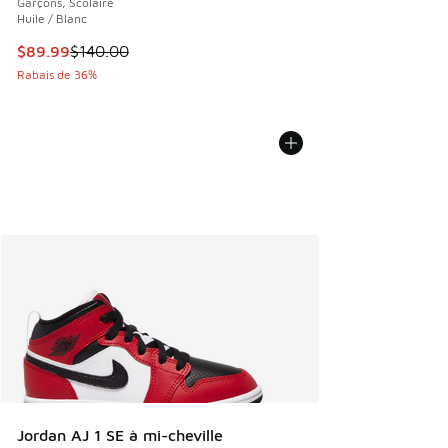
Garçons, Scolaire
Huile / Blanc
Cet article est en solde. Le prix est passé de $140.00 à $8
$89.99
$140.00
Rabais de 36%
Jordan AJ 1 SE à mi-cheville