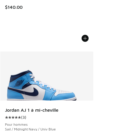
$140.00
Jordan AJ 1 à mi-cheville
(
3
)
Cote moyenne du client - [5 sur 5 étoiles], 3 commentaires
Pour hommes
Sail / Midnight Navy / Univ Blue