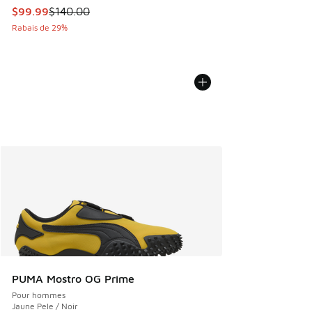
Cet article est en solde. Le prix est passé de $140.00 à $9
$99.99
$140.00
Rabais de 29%
PUMA Mostro OG Prime
Pour hommes
Jaune Pele / Noir