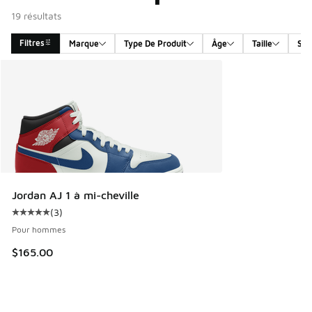
19 résultats
Filtres
Marque
Type De Produit
Âge
Taille
Sex
Search Results
Jordan AJ 1 à mi-cheville
(
3
)
Cote moyenne du client - [5 sur 5 étoiles], 3 commentaires
Pour hommes
$165.00