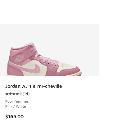
Jordan AJ 1 à mi-cheville
(
14
)
Cote moyenne du client - [4 sur 5 étoiles], 14 commentaire
Pour femmes
Pink / White
$165.00