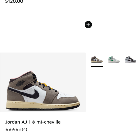
$120.00
Plus de couleurs dispo
Jordan AJ 1 à mi-cheville
(
4
)
Cote moyenne du client - [4 sur 5 étoiles], 4 commentaires