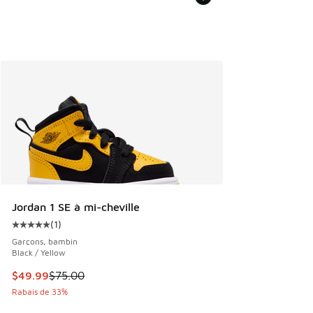
Jordan 1 SE à mi-cheville
(
1
)
Cote moyenne du client - [5 sur 5 étoiles], 1 commentaires
Garçons, bambin
Black / Yellow
Cet article est en solde. Le prix est passé de $75.00 à $49
$49.99
$75.00
Rabais de 33%