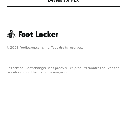
Détails sur FLX
© 2025 Footlocker.com, Inc. Tous droits réservés.
Les prix peuvent changer sans préavis. Les produits montrés peuvent ne
pas être disponibles dans nos magasins.