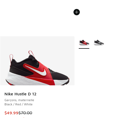
Plus de couleurs dispo
Nike Hustle D 12
Garçons, maternelle
Black / Red / White
Cet article est en solde. Le prix est passé de $70.00 à $49
$49.99
$70.00