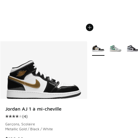
Plus de couleurs dispo
Jordan AJ 1 à mi-cheville
(
4
)
Cote moyenne du client - [4 sur 5 étoiles], 4 commentaires
Garçons, Scolaire
Metallic Gold / Black / White