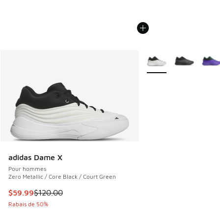
Plus de couleurs dispo
adidas Dame X
Pour hommes
Zero Metallic / Core Black / Court Green
Cet article est en solde. Le prix est passé de $120.00 à $5
$59.99
$120.00
Rabais de 50%