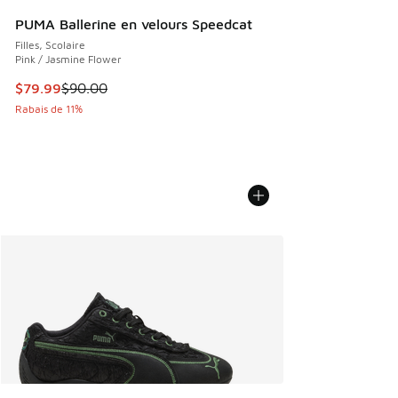
PUMA Ballerine en velours Speedcat
Filles, Scolaire
Pink / Jasmine Flower
Cet article est en solde. Le prix est passé de $90.00 à $79
$79.99
$90.00
Rabais de 11%