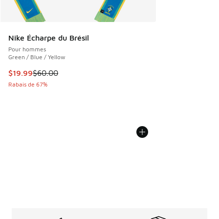
Nike Écharpe du Brésil
Pour hommes
Green / Blue / Yellow
Cet article est en solde. Le prix est passé de $60.00 à $19
$19.99
$60.00
Rabais de 67%