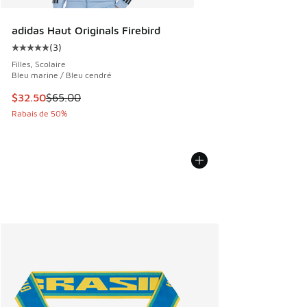
adidas Haut Originals Firebird
(
3
)
Cote moyenne du client - [5 sur 5 étoiles], 3 commentaires
Filles, Scolaire
Bleu marine / Bleu cendré
Cet article est en solde. Le prix est passé de $65.00 à $32
$32.50
$65.00
Rabais de 50%