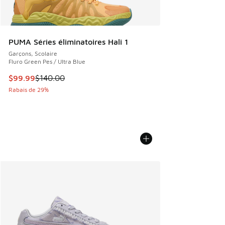
PUMA Séries éliminatoires Hali 1
Garçons, Scolaire
Fluro Green Pes / Ultra Blue
Cet article est en solde. Le prix est passé de $140.00 à $9
$99.99
$140.00
Rabais de 29%