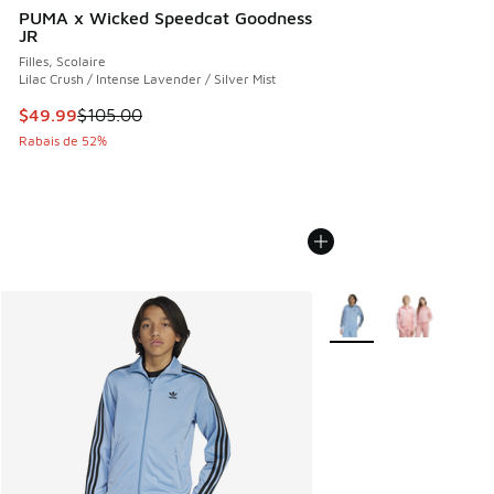
PUMA x Wicked Speedcat Goodness
JR
Filles, Scolaire
Lilac Crush / Intense Lavender / Silver Mist
Cet article est en solde. Le prix est passé de $105.00 à $4
$49.99
$105.00
Rabais de 52%
Plus de couleurs dispo