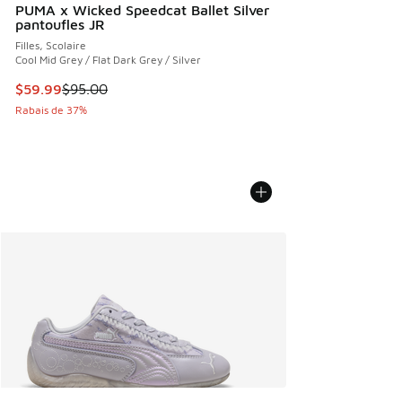
PUMA x Wicked Speedcat Ballet Silver
pantoufles JR
Filles, Scolaire
Cool Mid Grey / Flat Dark Grey / Silver
Cet article est en solde. Le prix est passé de $95.00 à $59
$59.99
$95.00
Rabais de 37%