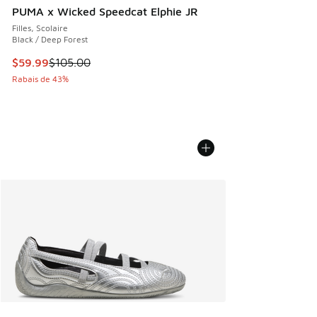
PUMA x Wicked Speedcat Elphie JR
Filles, Scolaire
Black / Deep Forest
Cet article est en solde. Le prix est passé de $105.00 à $5
$59.99
$105.00
Rabais de 43%