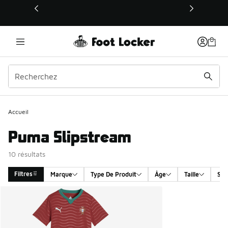
Ce lien s’ouvrira dans une nouvelle fenêtre
Accueil
Puma Slipstream
10 résultats
Filtres
Marque
Type De Produit
Âge
Taille
Sex
Search Results