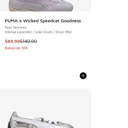
PUMA x Wicked Speedcat Goodness
Pour femmes
Intense Lavender / Lilac Crush / Silver Mist
Cet article est en solde. Le prix est passé de $140.00 à $8
$89.99
$140.00
Rabais de 36%