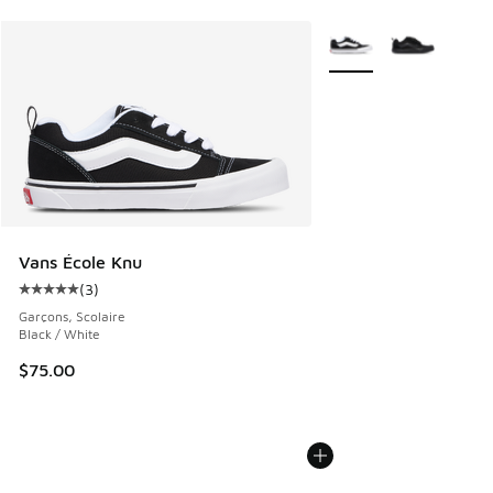
Plus de couleurs dispo
Vans École Knu
(
3
)
Cote moyenne du client - [5 sur 5 étoiles], 3 commentaires
Garçons, Scolaire
Black / White
$75.00