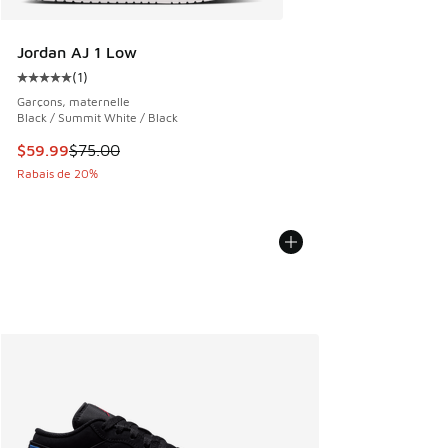
Jordan AJ 1 Low
(
1
)
Cote moyenne du client - [5 sur 5 étoiles], 1 commentaires
Garçons, maternelle
Black / Summit White / Black
Cet article est en solde. Le prix est passé de $75.00 à $59
$59.99
$75.00
Rabais de 20%