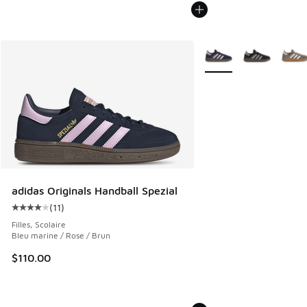
Plus de couleurs dispo
adidas Originals Handball Spezial
(
11
)
Cote moyenne du client - [4 sur 5 étoiles], 11 commentaire
Filles, Scolaire
Bleu marine / Rose / Brun
$110.00