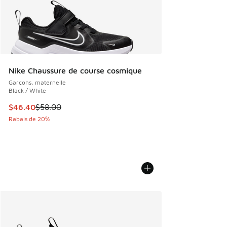
Nike Chaussure de course cosmique
Garçons, maternelle
Black / White
Cet article est en solde. Le prix est passé de $58.00 à $46
$46.40
$58.00
Rabais de 20%