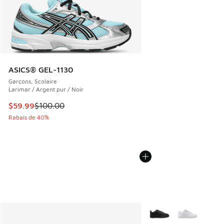
ASICS® GEL-1130
Garçons, Scolaire
Larimar / Argent pur / Noir
Cet article est en solde. Le prix est passé de $100.00 à $5
$59.99
$100.00
Rabais de 40%
Plus de couleurs dispo