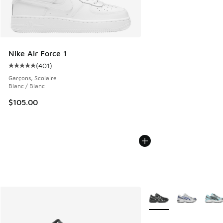
Nike Air Force 1
(
401
)
Cote moyenne du client - [5 sur 5 étoiles], 401 commentai
Garçons, Scolaire
Blanc / Blanc
$105.00
Plus de couleurs dispo