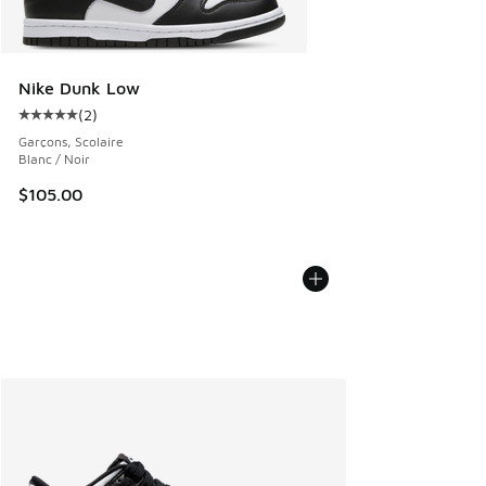
Nike Dunk Low
(
2
)
Cote moyenne du client - [5 sur 5 étoiles], 2 commentaires
Garçons, Scolaire
Blanc / Noir
$105.00