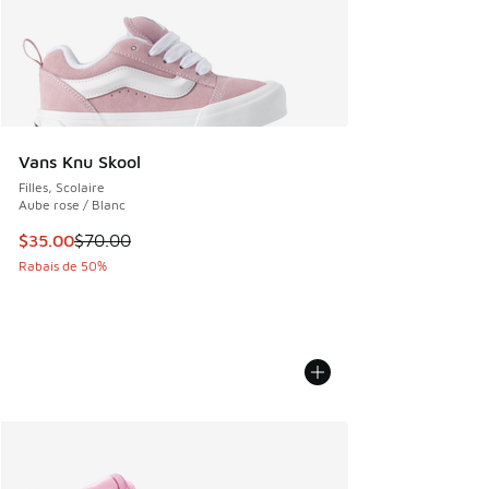
Vans Knu Skool
Filles, Scolaire
Aube rose / Blanc
Cet article est en solde. Le prix est passé de $70.00 à $35
$35.00
$70.00
Rabais de 50%