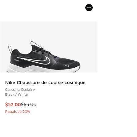
Nike Chaussure de course cosmique
Garçons, Scolaire
Black / White
Cet article est en solde. Le prix est passé de $65.00 à $52
$52.00
$65.00
Rabais de 20%