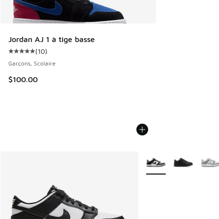
Jordan AJ 1 à tige basse
(
10
)
Cote moyenne du client - [5 sur 5 étoiles], 10 commentair
Garçons, Scolaire
$100.00
Plus de couleurs dispo