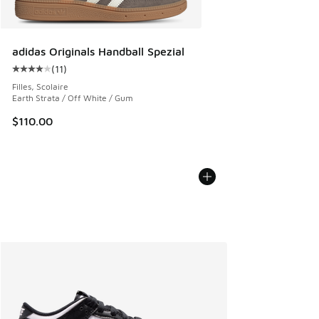
adidas Originals Handball Spezial
(
11
)
Cote moyenne du client - [4 sur 5 étoiles], 11 commentaire
Filles, Scolaire
Earth Strata / Off White / Gum
$110.00