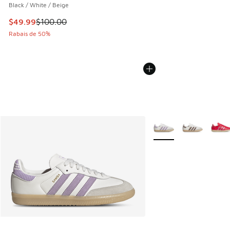
Black / White / Beige
Cet article est en solde. Le prix est passé de $100.00 à $4
$49.99
$100.00
Rabais de 50%
Plus de couleurs dispo