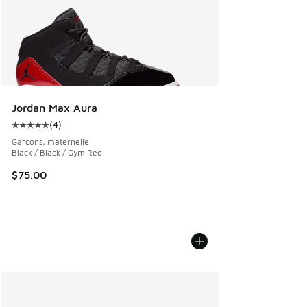
Jordan Max Aura
(
4
)
Cote moyenne du client - [5 sur 5 étoiles], 4 commentaires
Garçons, maternelle
Black / Black / Gym Red
$75.00