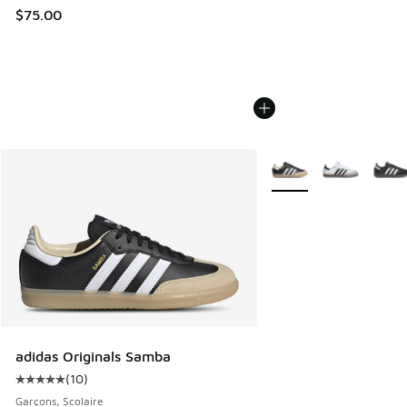
$75.00
Plus de couleurs dispo
adidas Originals Samba
(
10
)
Cote moyenne du client - [5 sur 5 étoiles], 10 commentair
Garçons, Scolaire