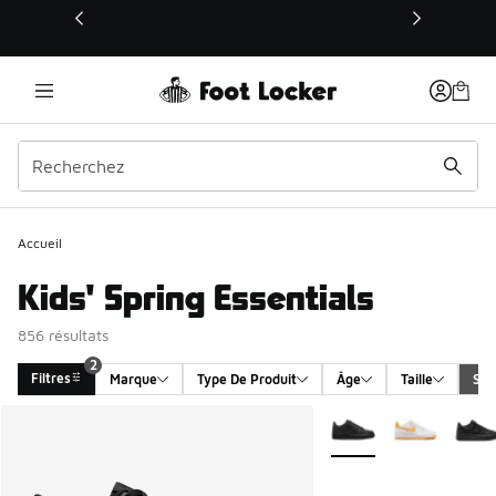
Ce lien s’ouvrira dans une nouvelle fenêtre
Accueil
Kids' Spring Essentials
856 résultats
2
Filtres
Marque
Type De Produit
Âge
Taille
Sex
Search Results
Plus de couleurs dispo