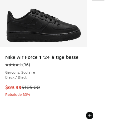
Nike Air Force 1 '24 à tige basse
(
36
)
Cote moyenne du client - [4 sur 5 étoiles], 36 commentair
Garçons, Scolaire
Black / Black
Cet article est en solde. Le prix est passé de $105.00 à $6
$69.99
$105.00
Rabais de 33%