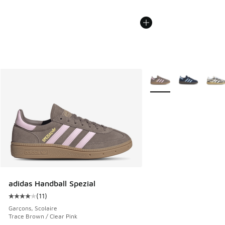
Plus de couleurs dispo
adidas Handball Spezial
(
11
)
Cote moyenne du client - [4 sur 5 étoiles], 11 commentaire
Garçons, Scolaire
Trace Brown / Clear Pink