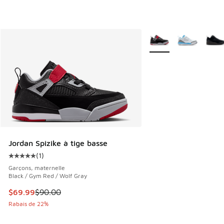
Plus de couleurs dispo
Jordan Spizike à tige basse
(
1
)
Cote moyenne du client - [5 sur 5 étoiles], 1 commentaires
Garçons, maternelle
Black / Gym Red / Wolf Gray
Cet article est en solde. Le prix est passé de $90.00 à $69
$69.99
$90.00
Rabais de 22%