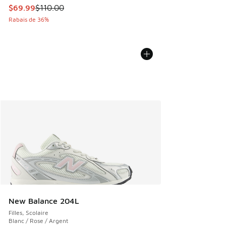
Cet article est en solde. Le prix est passé de $110.00 à $6
$69.99
$110.00
Rabais de 36%
New Balance 204L
Filles, Scolaire
Blanc / Rose / Argent