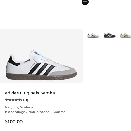
Plus de couleurs dispo
adidas Originals Samba
(
10
)
Cote moyenne du client - [5 sur 5 étoiles], 10 commentair
Garçons, Scolaire
Blanc nuage / Noir profond / Gomme
$100.00