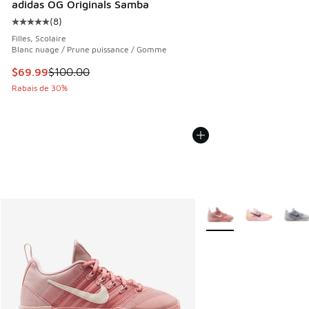
adidas OG Originals Samba
(
8
)
Cote moyenne du client - [5 sur 5 étoiles], 8 commentaires
Filles, Scolaire
Blanc nuage / Prune puissance / Gomme
Cet article est en solde. Le prix est passé de $100.00 à $6
$69.99
$100.00
Rabais de 30%
Plus de couleurs dispo