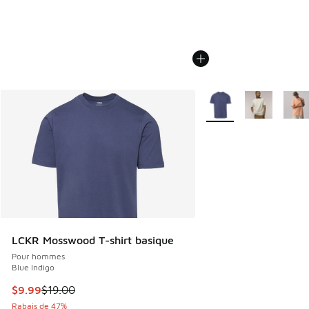
Plus de couleurs dispo
LCKR Mosswood T-shirt basique
Pour hommes
Blue Indigo
Cet article est en solde. Le prix est passé de $19.00 à $9.9
$9.99
$19.00
Rabais de 47%