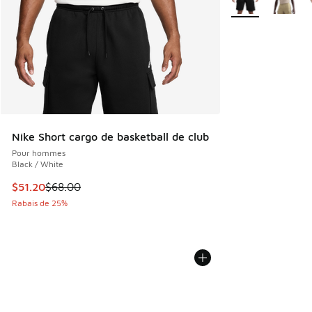
Nike Short cargo de basketball de club
Pour hommes
Black / White
Cet article est en solde. Le prix est passé de $68.00 à $51
$51.20
$68.00
Rabais de 25%