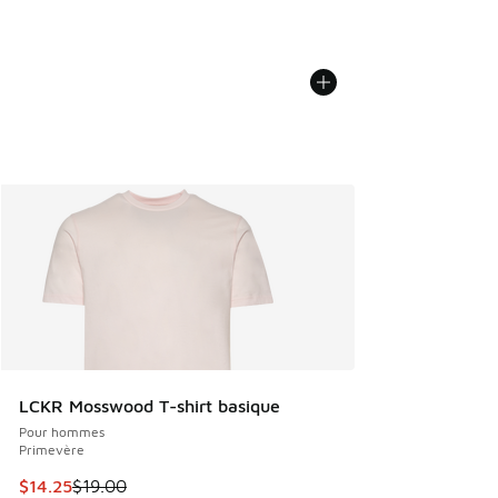
LCKR Mosswood T-shirt basique
Pour hommes
Primevère
Cet article est en solde. Le prix est passé de $19.00 à $14.
$14.25
$19.00