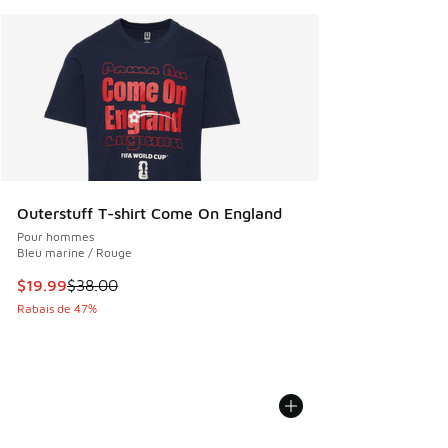
Outerstuff T-shirt Come On England
Pour hommes
Bleu marine / Rouge
Cet article est en solde. Le prix est passé de $38.00 à $19.
$19.99
$38.00
Rabais de 47%