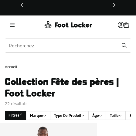
Ce lien s’ouvrira dans une nouvelle fenêtre
Accueil
Collection Fête des pères |
Foot Locker
22 résultats
Filtres
Marque
Type De Produit
Âge
Taille
Sex
Search Results