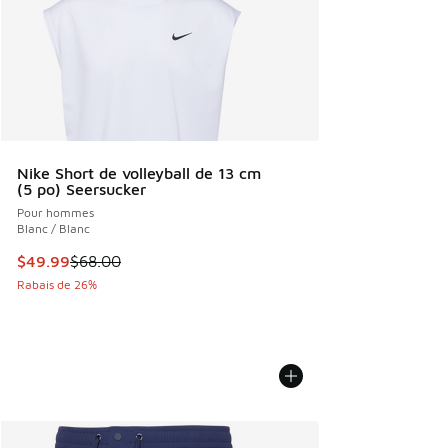
Nike Short de volleyball de 13 cm
(5 po) Seersucker
Pour hommes
Blanc / Blanc
Cet article est en solde. Le prix est passé de $68.00 à $49
$49.99
$68.00
Rabais de 26%