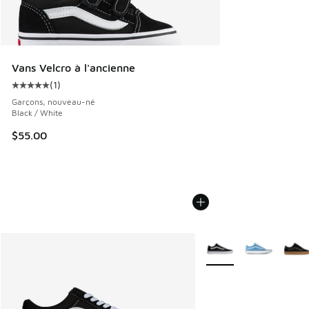
Vans Velcro à l'ancienne
(
1
)
Cote moyenne du client - [5 sur 5 étoiles], 1 commentaires
Garçons, nouveau-né
Black / White
$55.00
Plus de couleurs dispo