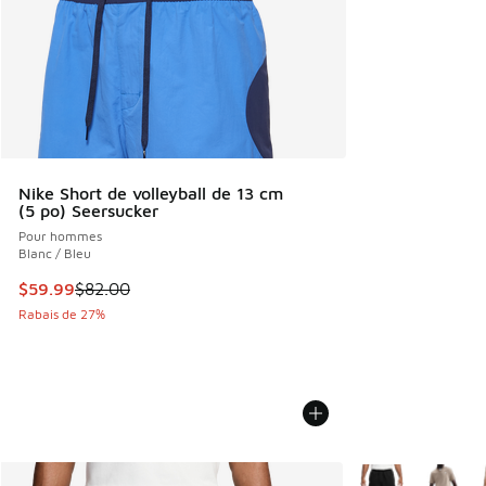
Nike Short de volleyball de 13 cm
(5 po) Seersucker
Pour hommes
Blanc / Bleu
Cet article est en solde. Le prix est passé de $82.00 à $59
$59.99
$82.00
Rabais de 27%
Plus de couleurs d