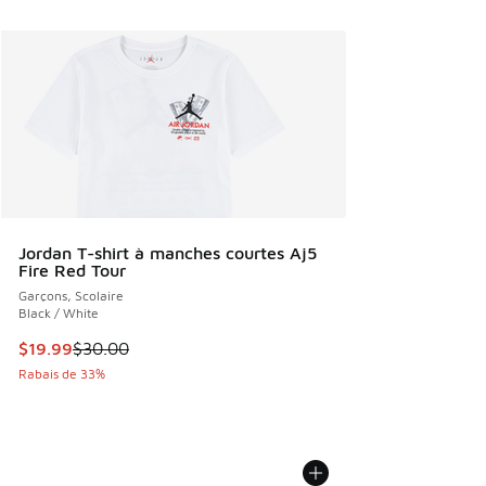
Jordan T-shirt à manches courtes Aj5
Fire Red Tour
Garçons, Scolaire
Black / White
Cet article est en solde. Le prix est passé de $30.00 à $19
$19.99
$30.00
Rabais de 33%