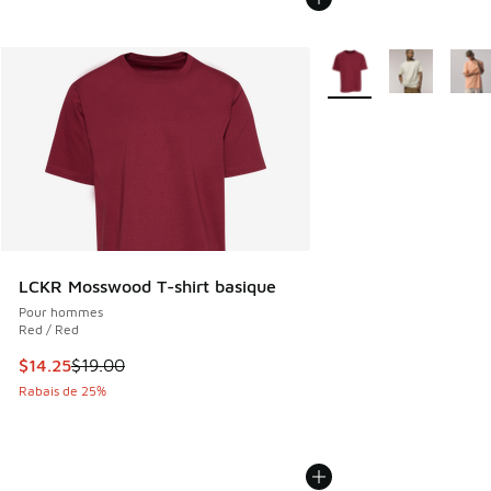
Plus de couleurs dispo
LCKR Mosswood T-shirt basique
Pour hommes
Red / Red
Cet article est en solde. Le prix est passé de $19.00 à $14.
$14.25
$19.00
Rabais de 25%