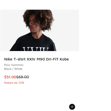
Nike T-shirt XXIV M90 Dri-FIT Kobe
Pour hommes
Black / White
Cet article est en solde. Le prix est passé de $68.00 à $51
$51.00
$68.00
Rabais de 25%