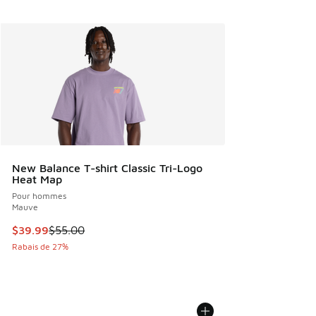
New Balance T-shirt Classic Tri-Logo
Heat Map
Pour hommes
Mauve
Cet article est en solde. Le prix est passé de $55.00 à $39
$39.99
$55.00
Rabais de 27%