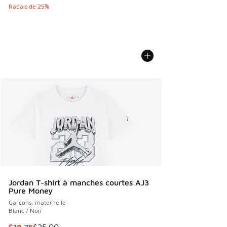
Rabais de 25%
Jordan T-shirt à manches courtes AJ3
Pure Money
Garçons, maternelle
Blanc / Noir
Cet article est en solde. Le prix est passé de $25.00 à $18.