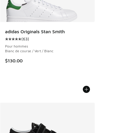
adidas Originals Stan Smith
(
63
)
Cote moyenne du client - [5 sur 5 étoiles], 63 commentair
Pour hommes
Blanc de course / Vert / Blanc
$130.00