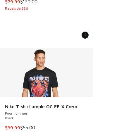
Cet article est en solde. Le prix est passé de $120.00 à $7
$79.99
$120.00
Rabais de 33%
Nike T-shirt ample OC EE-X Cœur
Pour hommes
Black
Cet article est en solde. Le prix est passé de $55.00 à $39
$39.99
$55.00