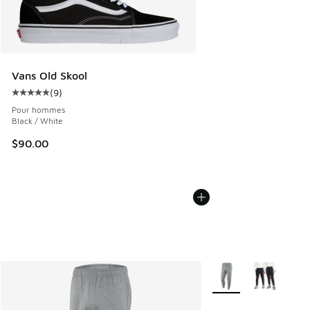
Vans Old Skool
(
9
)
Cote moyenne du client - [5 sur 5 étoiles], 9 commentaires
Pour hommes
Black / White
$90.00
Plus de couleurs disp