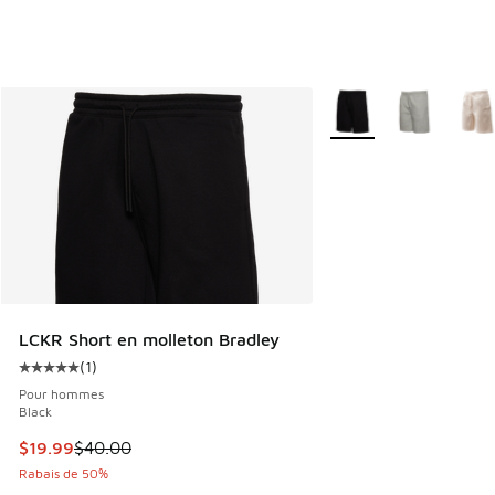
Plus de couleurs dispo
LCKR Short en molleton Bradley
(
1
)
Cote moyenne du client - [5 sur 5 étoiles], 1 commentaires
Pour hommes
Black
Cet article est en solde. Le prix est passé de $40.00 à $19
$19.99
$40.00
Rabais de 50%