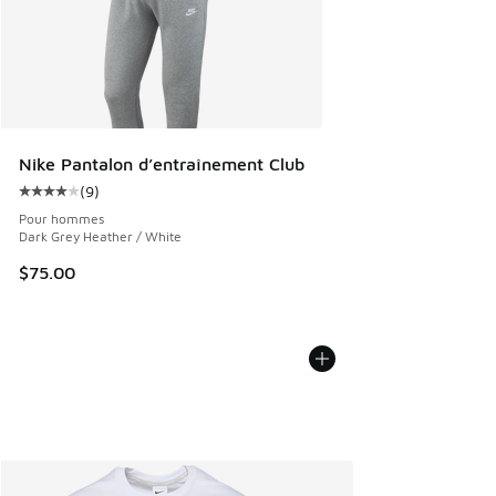
Nike Pantalon d’entraînement Club
(
9
)
Cote moyenne du client - [4 sur 5 étoiles], 9 commentaires
Pour hommes
Dark Grey Heather / White
$75.00