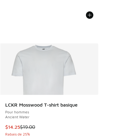
LCKR Mosswood T-shirt basique
Pour hommes
Ancient Water
Cet article est en solde. Le prix est passé de $19.00 à $14.
$14.25
$19.00
Rabais de 25%