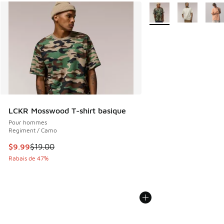
Plus de couleurs dispo
LCKR Mosswood T-shirt basique
Pour hommes
Regiment / Camo
Cet article est en solde. Le prix est passé de $19.00 à $9.9
$9.99
$19.00
Rabais de 47%