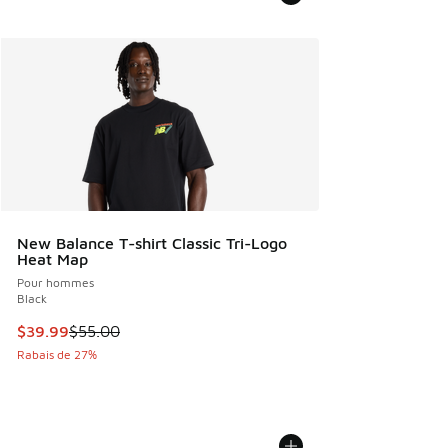
New Balance T-shirt Classic Tri-Logo
Heat Map
Pour hommes
Black
Cet article est en solde. Le prix est passé de $55.00 à $39
$39.99
$55.00
Rabais de 27%