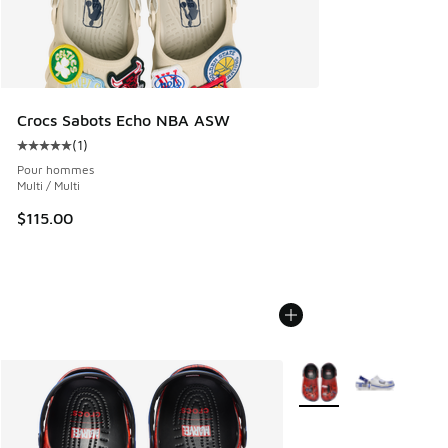
Crocs Sabots Echo NBA ASW
(
1
)
Cote moyenne du client - [5 sur 5 étoiles], 1 commentaires
Pour hommes
Multi / Multi
$115.00
Plus de couleurs dispo