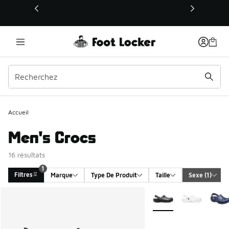
Ce lien s’ouvrira dans une nouvelle fenêtre
Accueil
Men's Crocs
16 résultats
1
Filtres
Marque
Type De Produit
Taille
Sexe
 (1)
Search Results
Plus de couleurs dispo