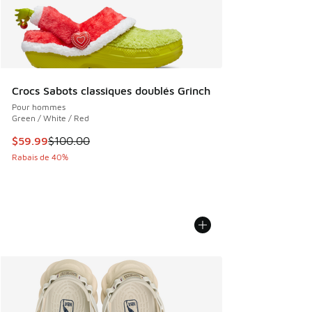
Crocs Sabots classiques doublés Grinch
Pour hommes
Green / White / Red
Cet article est en solde. Le prix est passé de $100.00 à $5
$59.99
$100.00
Rabais de 40%