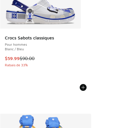
Crocs Sabots classiques
Pour hommes
Blanc / Bleu
Cet article est en solde. Le prix est passé de $90.00 à $59
$59.99
$90.00
Rabais de 33%