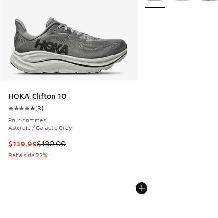
HOKA Clifton 10
(
3
)
Cote moyenne du client - [5 sur 5 étoiles], 3 commentaires
Pour hommes
Asteroid / Galactic Grey
Cet article est en solde. Le prix est passé de $180.00 à $1
$139.99
$180.00
Rabais de 22%