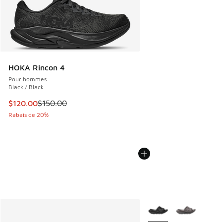
HOKA Rincon 4
Pour hommes
Black / Black
Cet article est en solde. Le prix est passé de $150.00 à $1
$120.00
$150.00
Rabais de 20%
Plus de couleurs dispo