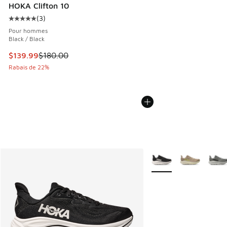
HOKA Clifton 10
(
3
)
Cote moyenne du client - [5 sur 5 étoiles], 3 commentaires
Pour hommes
Black / Black
Cet article est en solde. Le prix est passé de $180.00 à $1
$139.99
$180.00
Rabais de 22%
Plus de couleurs dispo