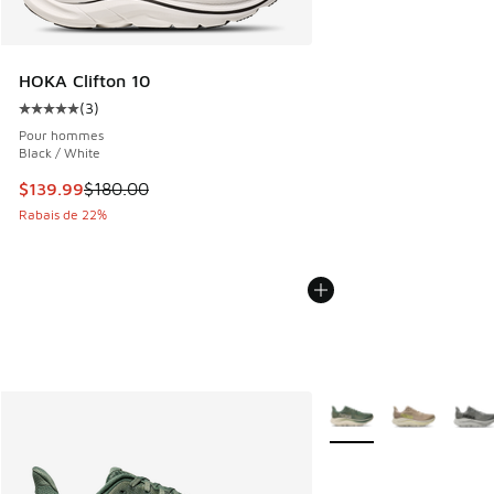
HOKA Clifton 10
(
3
)
Cote moyenne du client - [5 sur 5 étoiles], 3 commentaires
Pour hommes
Black / White
Cet article est en solde. Le prix est passé de $180.00 à $1
$139.99
$180.00
Rabais de 22%
Plus de couleurs dispo