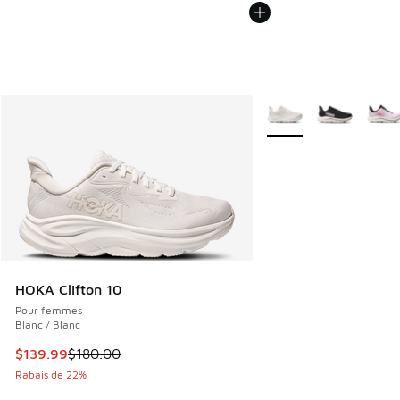
Plus de couleurs dispo
HOKA Clifton 10
Pour femmes
Blanc / Blanc
Cet article est en solde. Le prix est passé de $180.00 à $1
$139.99
$180.00
Rabais de 22%