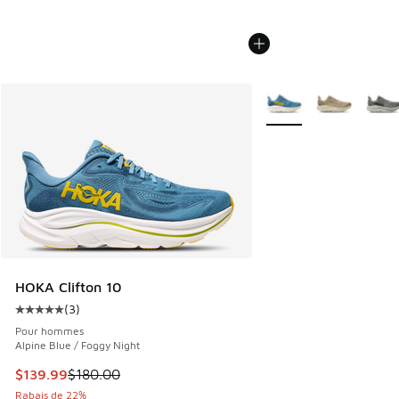
Plus de couleurs dispo
HOKA Clifton 10
(
3
)
Cote moyenne du client - [5 sur 5 étoiles], 3 commentaires
Pour hommes
Alpine Blue / Foggy Night
Cet article est en solde. Le prix est passé de $180.00 à $1
$139.99
$180.00
Rabais de 22%