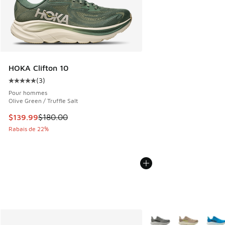
HOKA Clifton 10
(
3
)
Cote moyenne du client - [5 sur 5 étoiles], 3 commentaires
Pour hommes
Olive Green / Truffle Salt
Cet article est en solde. Le prix est passé de $180.00 à $1
$139.99
$180.00
Rabais de 22%
Plus de couleurs dispo