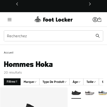
Ce lien s’ouvrira dans une nouvelle fenêtre
Accueil
Hommes Hoka
20 résultats
Filtres
Marque
Type De Produit
Âge
Taille
Sex
Search Results
Plus de couleurs dispo