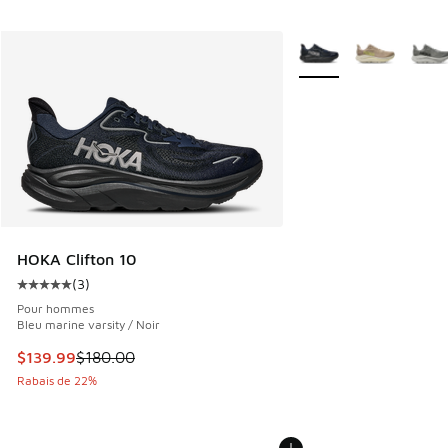
Plus de couleurs dispo
HOKA Clifton 10
(
3
)
Cote moyenne du client - [5 sur 5 étoiles], 3 commentaires
Pour hommes
Bleu marine varsity / Noir
Cet article est en solde. Le prix est passé de $180.00 à $1
$139.99
$180.00
Rabais de 22%