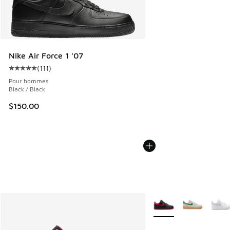
Nike Air Force 1 '07
(
111
)
Cote moyenne du client - [5 sur 5 étoiles], 111 commentair
Pour hommes
Black / Black
$150.00
Plus de couleurs dispo