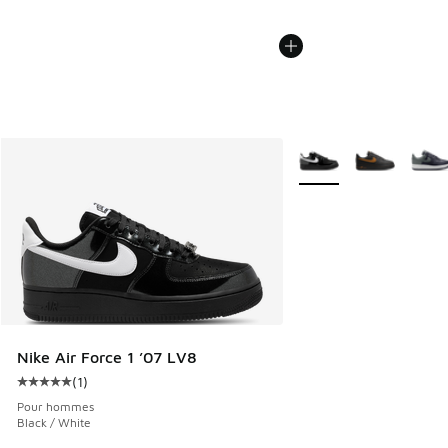
Plus de couleurs dispo
Nike Air Force 1 ’07 LV8
(
1
)
Cote moyenne du client - [5 sur 5 étoiles], 1 commentaires
Pour hommes
Black / White