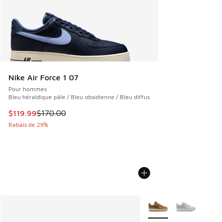
Nike Air Force 1 07
Pour hommes
Bleu héraldique pâle / Bleu obsidienne / Bleu diffus
Cet article est en solde. Le prix est passé de $170.00 à $1
$119.99
$170.00
Rabais de 29%
Plus de couleurs dispo