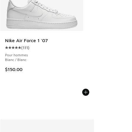
Nike Air Force 1 '07
(
111
)
Cote moyenne du client - [5 sur 5 étoiles], 111 commentair
Pour hommes
Blanc / Blanc
$150.00