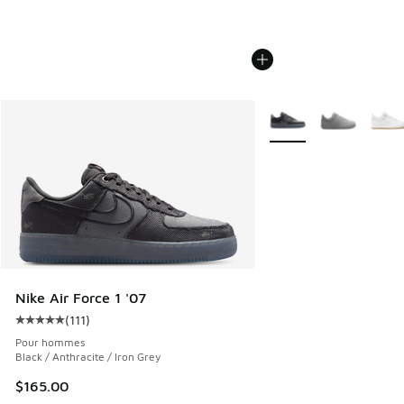
Plus de couleurs dispo
Nike Air Force 1 '07
(
111
)
Cote moyenne du client - [5 sur 5 étoiles], 111 commentair
Pour hommes
Black / Anthracite / Iron Grey
$165.00