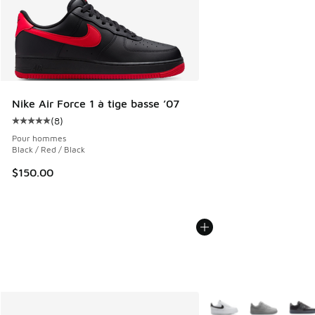
Nike Air Force 1 à tige basse ’07
(
8
)
Cote moyenne du client - [5 sur 5 étoiles], 8 commentaires
Pour hommes
Black / Red / Black
$150.00
Plus de couleurs dispo