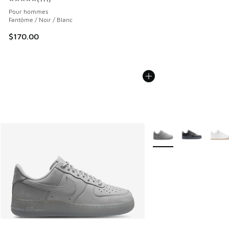
Cote moyenne du client - [5 sur 5 étoiles], 111 commentair
Pour hommes
Fantôme / Noir / Blanc
$170.00
Plus de couleurs dispo