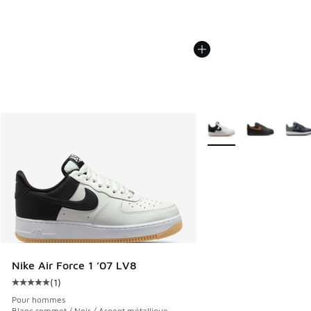
Plus de couleurs dispo
Nike Air Force 1 ’07 LV8
(
1
)
Cote moyenne du client - [5 sur 5 étoiles], 1 commentaires
Pour hommes
Blanc sommet / Noir / Argent métallique