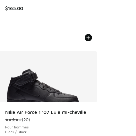
$165.00
Nike Air Force 1 ’07 LE à mi-cheville
(
20
)
Cote moyenne du client - [4 sur 5 étoiles], 20 commentair
Pour hommes
Black / Black