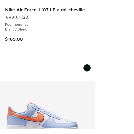
Nike Air Force 1 ’07 LE à mi-cheville
(
20
)
Cote moyenne du client - [4 sur 5 étoiles], 20 commentair
Pour hommes
Blanc / Blanc
$165.00