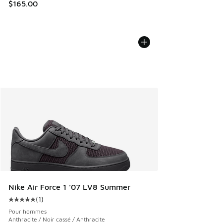
$165.00
Nike Air Force 1 ’07 LV8 Summer
(
1
)
Cote moyenne du client - [5 sur 5 étoiles], 1 commentaires
Pour hommes
Anthracite / Noir cassé / Anthracite