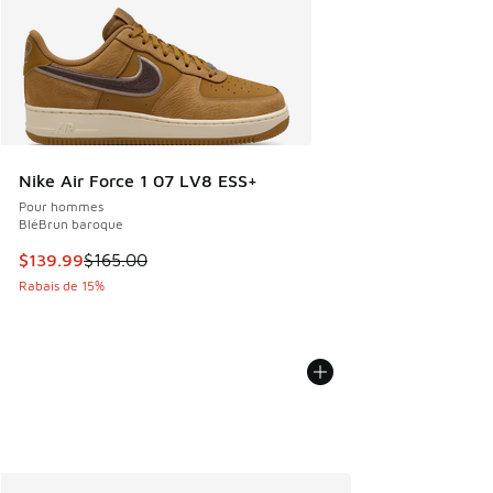
Nike Air Force 1 07 LV8 ESS+
Pour hommes
BléBrun baroque
Cet article est en solde. Le prix est passé de $165.00 à $1
$139.99
$165.00
Rabais de 15%