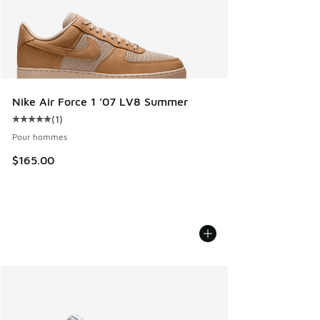
Nike Air Force 1 ’07 LV8 Summer
(
1
)
Cote moyenne du client - [5 sur 5 étoiles], 1 commentaires
Pour hommes
$165.00