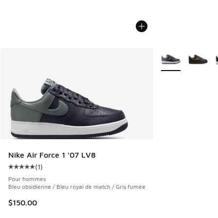
Plus de couleurs d
Nike Air Force 1 ’07 LV8
(
1
)
Cote moyenne du client - [5 sur 5 étoiles], 1 commentaires
Pour hommes
Bleu obsidienne / Bleu royal de match / Gris fumée
$150.00