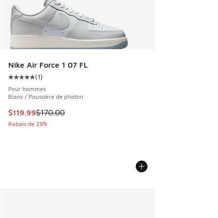
Nike Air Force 1 07 FL
(
1
)
Cote moyenne du client - [5 sur 5 étoiles], 1 commentaires
Pour hommes
Blanc / Poussière de photon
Cet article est en solde. Le prix est passé de $170.00 à $1
$119.99
$170.00
Rabais de 29%