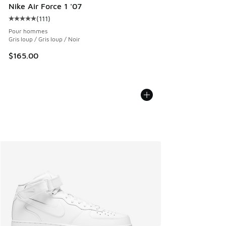
Nike Air Force 1 '07
(
111
)
Cote moyenne du client - [5 sur 5 étoiles], 111 commentair
Pour hommes
Gris loup / Gris loup / Noir
$165.00