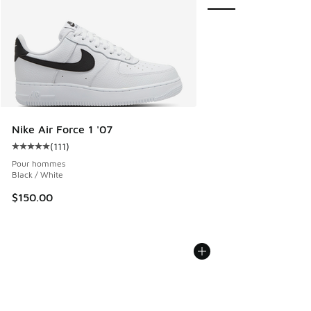
Nike Air Force 1 '07
(
111
)
Cote moyenne du client - [5 sur 5 étoiles], 111 commentair
Pour hommes
Black / White
$150.00