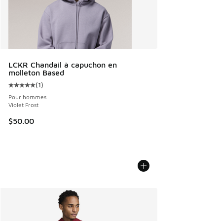
LCKR Chandail à capuchon en
molleton Based
(
1
)
Cote moyenne du client - [5 sur 5 étoiles], 1 commentaires
Pour hommes
Violet Frost
$50.00