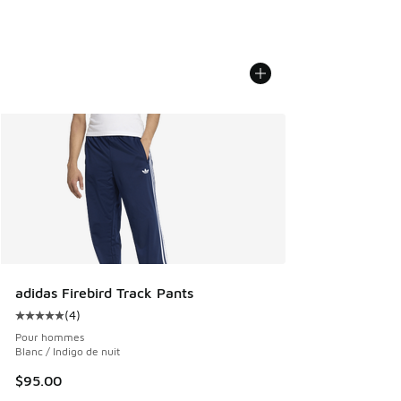
adidas Firebird Track Pants
(
4
)
Cote moyenne du client - [5 sur 5 étoiles], 4 commentaires
Pour hommes
Blanc / Indigo de nuit
$95.00