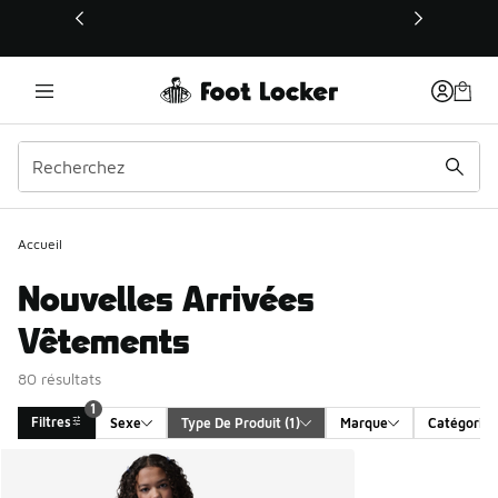
Ce lien s’ouvrira dans une nouvelle fenêtre
1
Accueil
Nouvelles Arrivées
Vêtements
80 résultats
1
Filtres
Sexe
Type De Produit
 (1)
Marque
Catégorie
Search Results