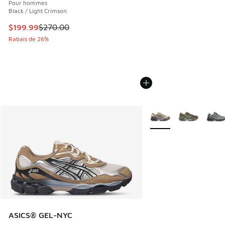
Pour hommes
Black / Light Crimson
Cet article est en solde. Le prix est passé de $270.00 à $1
$199.99
$270.00
Rabais de 26%
Plus de couleurs dispo
ASICS® GEL-NYC