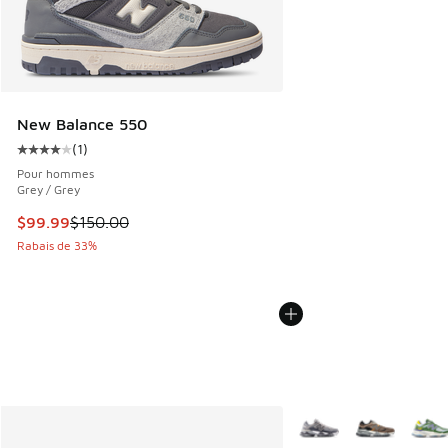
New Balance 550
(
1
)
Cote moyenne du client - [4 sur 5 étoiles], 1 commentaires
Pour hommes
Grey / Grey
Cet article est en solde. Le prix est passé de $150.00 à $9
$99.99
$150.00
Rabais de 33%
Plus de couleurs dispo