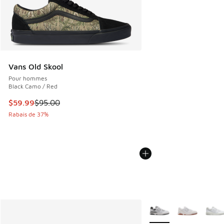
Vans Old Skool
Pour hommes
Black Camo / Red
Cet article est en solde. Le prix est passé de $95.00 à $59
$59.99
$95.00
Rabais de 37%
Plus de couleurs dispo