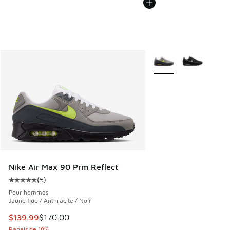
Plus de couleurs dispo
Nike Air Max 90 Prm Reflect
(
5
)
Cote moyenne du client - [5 sur 5 étoiles], 5 commentaires
Pour hommes
Jaune fluo / Anthracite / Noir
Cet article est en solde. Le prix est passé de $170.00 à $1
$139.99
$170.00
Rabais de 18%