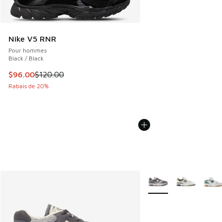
Nike V5 RNR
Pour hommes
Black / Black
Cet article est en solde. Le prix est passé de $120.00 à $9
$96.00
$120.00
Rabais de 20%
Plus de couleurs dispo