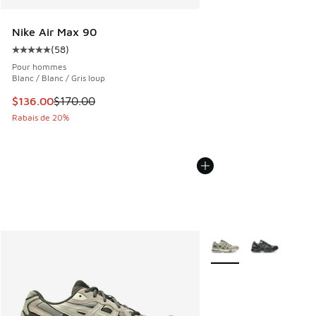
Nike Air Max 90
(
58
)
Cote moyenne du client - [5 sur 5 étoiles], 58 commentair
Pour hommes
Blanc / Blanc / Gris loup
Cet article est en solde. Le prix est passé de $170.00 à $1
$136.00
$170.00
Rabais de 20%
Plus de couleurs dispo