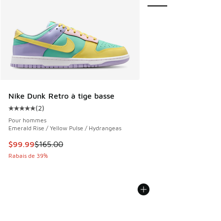
Nike Dunk Retro à tige basse
(
2
)
Cote moyenne du client - [5 sur 5 étoiles], 2 commentaires
Pour hommes
Emerald Rise / Yellow Pulse / Hydrangeas
Cet article est en solde. Le prix est passé de $165.00 à $9
$99.99
$165.00
Rabais de 39%