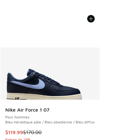
Nike Air Force 1 07
Pour hommes
Bleu héraldique pâle / Bleu obsidienne / Bleu diffus
Cet article est en solde. Le prix est passé de $170.00 à $1
$119.99
$170.00
Rabais de 29%