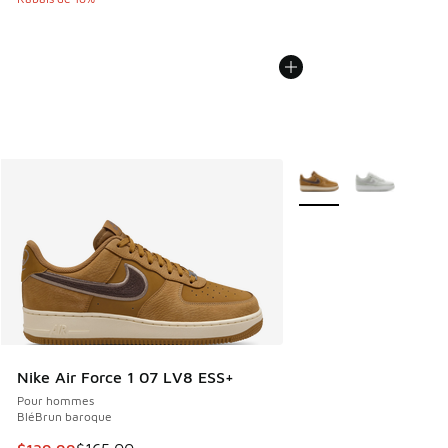
Plus de couleurs dispo
Nike Air Force 1 07 LV8 ESS+
Pour hommes
BléBrun baroque
Cet article est en solde. Le prix est passé de $165.00 à $1