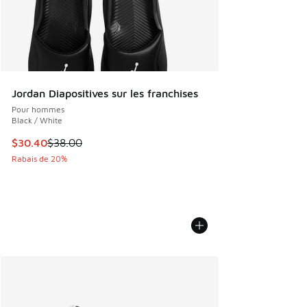
Jordan Diapositives sur les franchises
Pour hommes
Black / White
Cet article est en solde. Le prix est passé de $38.00 à $30
$30.40
$38.00
Rabais de 20%