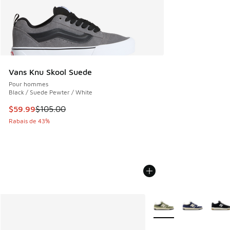
Vans Knu Skool Suede
Pour hommes
Black / Suede Pewter / White
Cet article est en solde. Le prix est passé de $105.00 à $5
$59.99
$105.00
Rabais de 43%
Plus de couleurs dispo