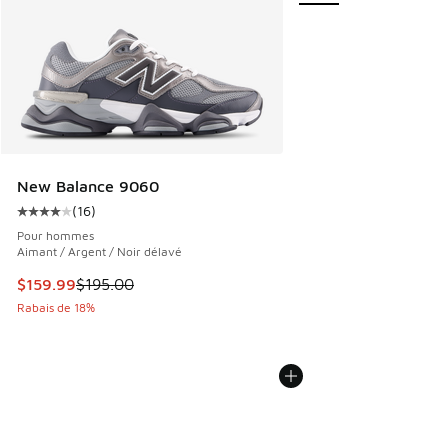
New Balance 9060
(
16
)
Cote moyenne du client - [4 sur 5 étoiles], 16 commentaire
Pour hommes
Aimant / Argent / Noir délavé
Cet article est en solde. Le prix est passé de $195.00 à $1
$159.99
$195.00
Rabais de 18%