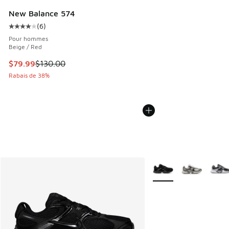
New Balance 574
(
6
)
Cote moyenne du client - [4 sur 5 étoiles], 6 commentaires
Pour hommes
Beige / Red
Cet article est en solde. Le prix est passé de $130.00 à $7
$79.99
$130.00
Rabais de 38%
Plus de couleurs dispo