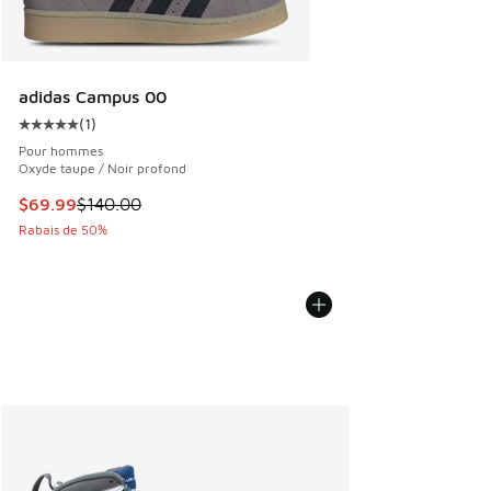
adidas Campus 00
(
1
)
Cote moyenne du client - [5 sur 5 étoiles], 1 commentaires
Pour hommes
Oxyde taupe / Noir profond
Cet article est en solde. Le prix est passé de $140.00 à $6
$69.99
$140.00
Rabais de 50%