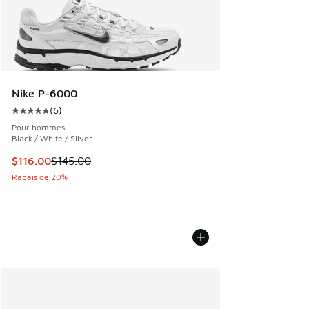
Nike P-6000
(
6
)
Cote moyenne du client - [5 sur 5 étoiles], 6 commentaires
Pour hommes
Black / White / Silver
Cet article est en solde. Le prix est passé de $145.00 à $1
$116.00
$145.00
Rabais de 20%