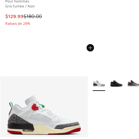
Pour hommes
Gris fumée / Noir
Cet article est en solde. Le prix est passé de $180.00 à $1
$129.99
$180.00
Rabais de 28%
Plus de couleurs dispo