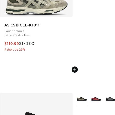
ASICS® GEL-K1011
Pour hommes
Laine / Toile olive
Cet article est en solde. Le prix est passé de $170.00 à $1
$119.99
$170.00
Rabais de 29%
Plus de couleurs dispo