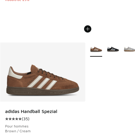
Plus de couleurs dispo
adidas Handball Spezial
(
35
)
Cote moyenne du client - [5 sur 5 étoiles], 35 commentair
Pour hommes
Brown / Cream