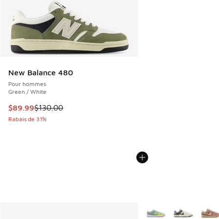
New Balance 480
Pour hommes
Green / White
Cet article est en solde. Le prix est passé de $130.00 à $8
$89.99
$130.00
Rabais de 31%
Plus de couleurs dispo