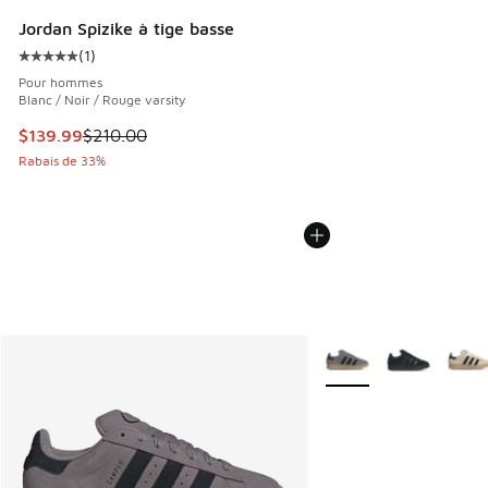
Jordan Spizike à tige basse
(
1
)
Cote moyenne du client - [5 sur 5 étoiles], 1 commentaires
Pour hommes
Blanc / Noir / Rouge varsity
Cet article est en solde. Le prix est passé de $210.00 à $1
$139.99
$210.00
Rabais de 33%
Plus de couleurs dispo