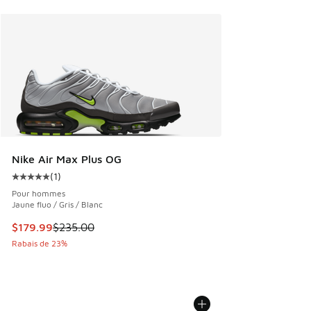
Nike Air Max Plus OG
(
1
)
Cote moyenne du client - [5 sur 5 étoiles], 1 commentaires
Pour hommes
Jaune fluo / Gris / Blanc
Cet article est en solde. Le prix est passé de $235.00 à $1
$179.99
$235.00
Rabais de 23%