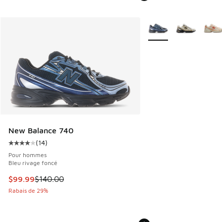
Plus de couleurs dispo
New Balance 740
(
14
)
Cote moyenne du client - [4 sur 5 étoiles], 14 commentaire
Pour hommes
Bleu rivage foncé
Cet article est en solde. Le prix est passé de $140.00 à $9
$99.99
$140.00
Rabais de 29%