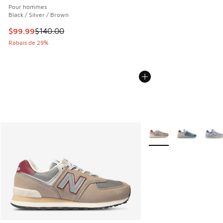
Pour hommes
Black / Silver / Brown
Cet article est en solde. Le prix est passé de $140.00 à $9
$99.99
$140.00
Rabais de 29%
Plus de couleurs dispo