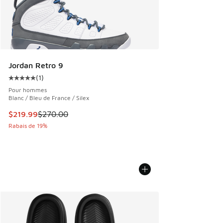
Jordan Retro 9
(
1
)
Cote moyenne du client - [5 sur 5 étoiles], 1 commentaires
Pour hommes
Blanc / Bleu de France / Silex
Cet article est en solde. Le prix est passé de $270.00 à $2
$219.99
$270.00
Rabais de 19%