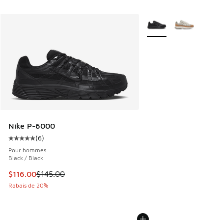
Plus de couleurs dispo
Nike P-6000
(
6
)
Cote moyenne du client - [5 sur 5 étoiles], 6 commentaires
Pour hommes
Black / Black
Cet article est en solde. Le prix est passé de $145.00 à $1
$116.00
$145.00
Rabais de 20%