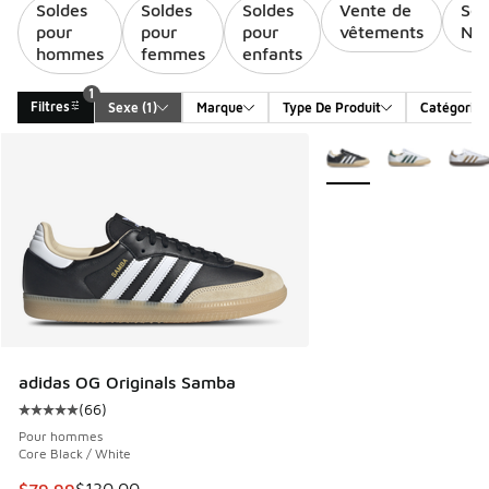
Soldes
Soldes
Soldes
Vente de
Sol
pour
pour
pour
vêtements
Nik
hommes
femmes
enfants
1
Filtres
Sexe
 (1)
Marque
Type De Produit
Catégorie
Search Results
Plus de couleurs dispo
adidas OG Originals Samba
(
66
)
Cote moyenne du client - [5 sur 5 étoiles], 66 commentair
Pour hommes
Core Black / White
Cet article est en solde. Le prix est passé de $130.00 à $7