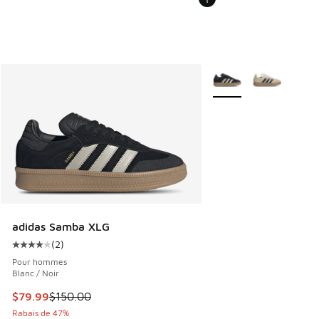
Plus de couleurs dispo
adidas Samba XLG
(
2
)
Cote moyenne du client - [4 sur 5 étoiles], 2 commentaires
Pour hommes
Blanc / Noir
Cet article est en solde. Le prix est passé de $150.00 à $7
$79.99
$150.00
Rabais de 47%