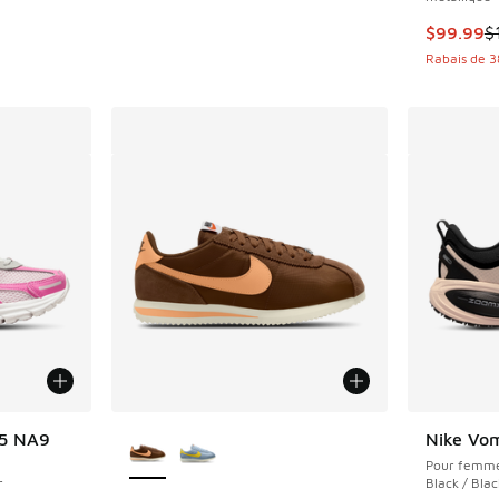
Cet artic
$99.99
$
Rabais de 
Plus de couleurs disponibles
 5 NA9
Nike Vo
Pour femm
r
Black / Blac