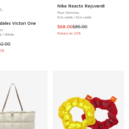
couleurs disponibles
Nike Reactx Rejuven8
Pour femmes
Gris vaste / Gris vaste
e $150.00 à $120.00
dales Victori One
Cet article est en solde. Le prix 
$68.00
$85.00
es
Rabais de 20%
k / White
le est en solde. Le prix est passé de $42.00 à $33.60
42.00
20%