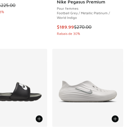
Nike Pegasus Premium
le est en solde. Le prix est passé de $225.00 à $149.99
$225.00
Pour femmes
1 commentaires
33%
Football Grey / Metallic Platinum /
World Indigo
Cet article est en solde. Le prix 
$189.99
$270.00
e $120.00 à $79.99
Rabais de 30%