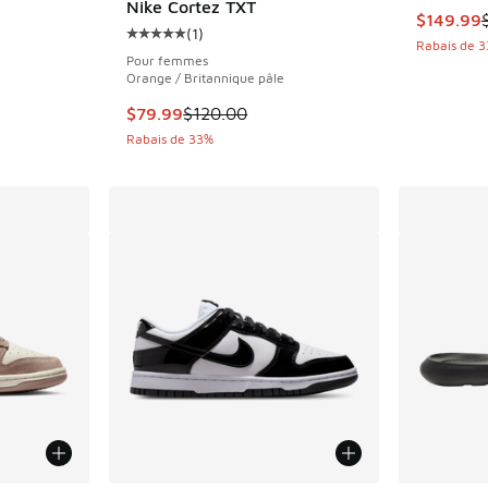
Nike Cortez TXT
olde. Le prix est passé de $210.00 à $129.99
Cet artic
$149.99
(
1
)
Cote moyenne du client - [5 sur 5 étoiles], 
Rabais de 
Pour femmes
Orange / Britannique pâle
Cet article est en solde. Le prix est passé d
$79.99
$120.00
Rabais de 33%