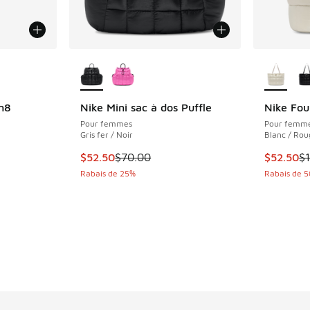
ponibles
Plus de couleurs disponibles
Plus de 
n8
Nike Mini sac à dos Puffle
Nike Fou
Pour femmes
Pour femm
Gris fer / Noir
Blanc / Rou
olde. Le prix est passé de $85.00 à $68.00
Cet article est en solde. Le prix est passé d
Cet artic
$52.50
$70.00
$52.50
$
Rabais de 25%
Rabais de 