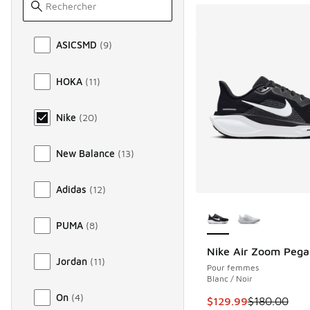
Marque
ASICSMD
(
9
)
HOKA
(
11
)
Nike
(
20
)
New Balance
(
13
)
Adidas
(
12
)
Plus de couleurs dis
PUMA
(
8
)
Nike Air Zoom Pega
Jordan
(
11
)
Pour femmes
Blanc / Noir
On
(
4
)
Cet article est en s
$129.99
$180.00