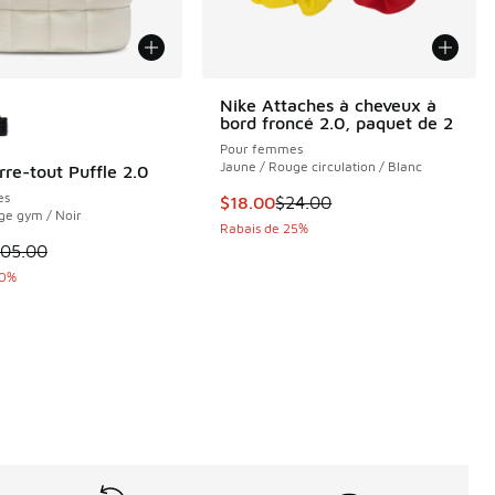
couleurs disponibles
Nike Attaches à cheveux à
bord froncé 2.0, paquet de 2
Pour femmes
Jaune / Rouge circulation / Blanc
rre-tout Puffle 2.0
es
Cet article est en solde. Le prix 
$18.00
$24.00
ge gym / Noir
Rabais de 25%
e $70.00 à $52.50
le est en solde. Le prix est passé de $105.00 à $52.50
105.00
50%