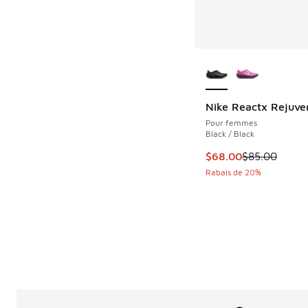
Plus de couleurs dis
Nike Reactx Rejuve
Pour femmes
Black / Black
Cet article est en s
$68.00
$85.00
Rabais de 20%