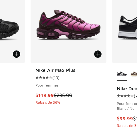
ponibles
Plus de 
Nike Air Max Plus
(
19
)
Cote moyenne du client - [4 sur 5 étoiles], 
Pour femmes
Nike Du
Cet article est en solde. Le prix est passé d
$149.99
$235.00
(
nt - [5 sur 5 étoiles], 1 commentaires
Cote moye
Rabais de 36%
Pour femm
Blanc / Noir
olde. Le prix est passé de $120.00 à $96.00
Cet artic
$99.99
$
Rabais de 