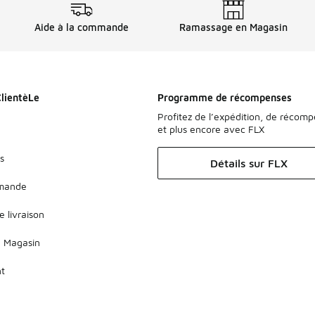
Aide à la commande
Ramassage en Magasin
ClientèLe
Programme de récompenses
Profitez de l’expédition, de récom
et plus encore avec FLX
s
Détails sur FLX
mmande
e livraison
 Magasin
nt