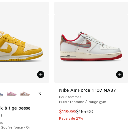
couleurs disponibles
Nike Air Force 1 '07 NA37
+
3
Pour femmes
Multi / Fantôme / Rouge gym
k à tige basse
e $150.00 à $99.99
Cet article est en solde. Le prix 
$119.99
$165.00
2
)
nne du client - [5 sur 5 étoiles], 2 commentaires
Rabais de 27%
es
/ Soufre foncé / Or