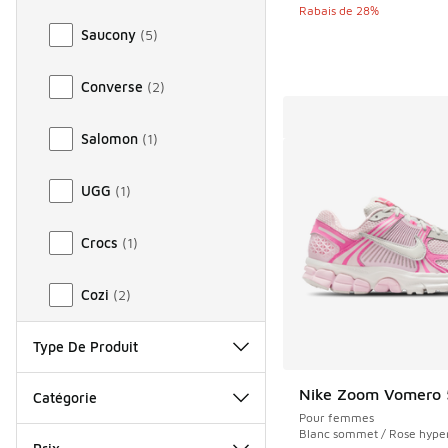
Rabais de 28%
Saucony
(
5
)
Converse
(
2
)
Salomon
(
1
)
UGG
(
1
)
Crocs
(
1
)
Cozi
(
2
)
Type De Produit
Nike Zoom Vomero
Catégorie
Pour femmes
Blanc sommet / Rose hype