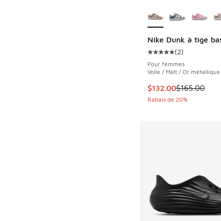
Plus de couleurs dis
Nike Dunk à tige ba
(
2
)
Cote moyenne du clie
Pour femmes
Voile / Malt / Or métallique
Cet article est en s
$132.00
$165.00
Rabais de 20%