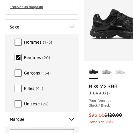
Trouver un magasin
Sexe
Sexe
Hommes
(
176
)
Femmes
(
20
)
Plus de couleurs dis
Garçons
(
164
)
Nike V5 RNR
Filles
(
44
)
(
1
)
Cote moyenne du clie
Pour femmes
Unisexe
(
29
)
Black / Black
Cet article est en s
$96.00
$120.00
Marque
Rabais de 20%