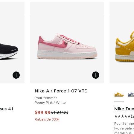
ponibles
Plus de 
Nike Air Force 1 07 VTD
Pour femmes
Peony Pink / White
sus 41
Nike Dun
Cet article est en solde. Le prix est passé d
$99.99
$150.00
(
Cote moye
Rabais de 33%
Pour femm
Ivoire pâle 
olde. Le prix est passé de $180.00 à $129.99
métallique