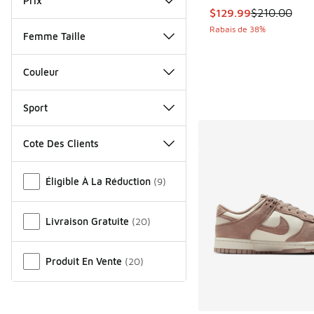
Prix
Cet article est en s
$129.99
$210.00
Rabais de 38%
Femme Taille
Couleur
Sport
Cote Des Clients
Autre
Éligible À La Réduction
(
9
)
Livraison Gratuite
(
20
)
Produit En Vente
(
20
)