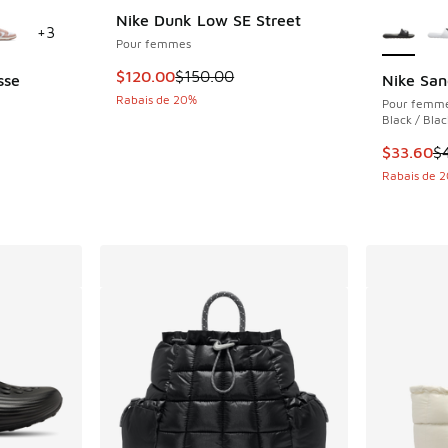
ponibles
Plus de 
Nike Dunk Low SE Street
+
3
Pour femmes
Cet article est en solde. Le prix est passé d
$120.00
$150.00
sse
Nike San
Rabais de 20%
Pour femm
nt - [5 sur 5 étoiles], 2 commentaires
Black / Blac
Cet artic
$33.60
$
olde. Le prix est passé de $165.00 à $132.00
Rabais de 