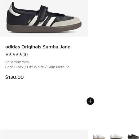
adidas Originals Samba Jane
(
3
)
Cote moyenne du client - [5 sur 5 étoiles], 3 commentaires
Pour femmes
Core Black / Off White / Gold Metallic
$130.00
Plus de couleurs dispo