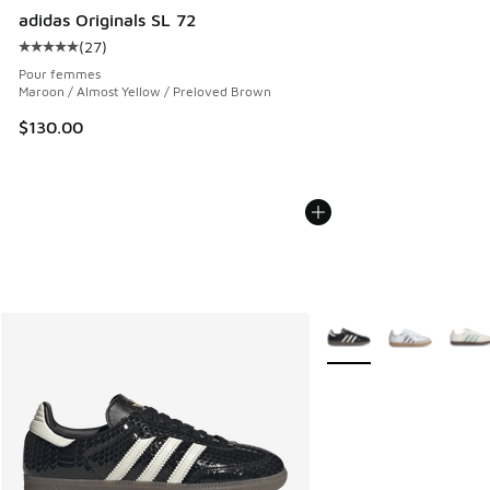
adidas Originals SL 72
(
27
)
Cote moyenne du client - [5 sur 5 étoiles], 27 commentair
Pour femmes
Maroon / Almost Yellow / Preloved Brown
$130.00
Plus de couleurs dispo