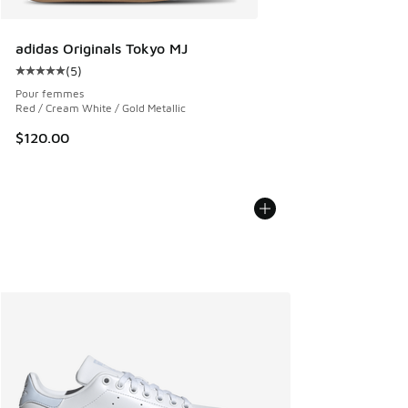
adidas Originals Tokyo MJ
(
5
)
Cote moyenne du client - [5 sur 5 étoiles], 5 commentaires
Pour femmes
Red / Cream White / Gold Metallic
$120.00