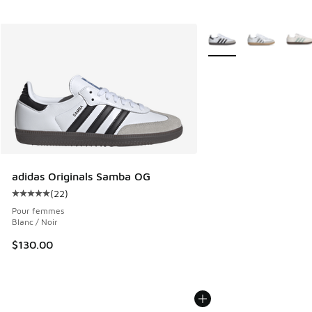
Plus de couleurs dispo
adidas Originals Samba OG
(
22
)
Cote moyenne du client - [5 sur 5 étoiles], 22 commentair
Pour femmes
Blanc / Noir
$130.00