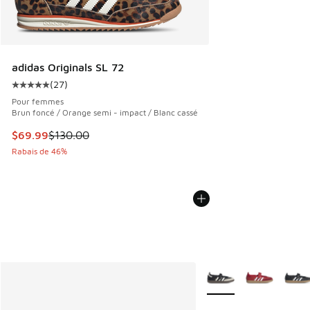
adidas Originals SL 72
(
27
)
Cote moyenne du client - [5 sur 5 étoiles], 27 commentair
Pour femmes
Brun foncé / Orange semi - impact / Blanc cassé
Cet article est en solde. Le prix est passé de $130.00 à $6
$69.99
$130.00
Rabais de 46%
Plus de couleurs dispo