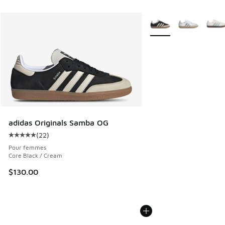
Plus de couleurs dispo
adidas Originals Samba OG
(
22
)
Cote moyenne du client - [5 sur 5 étoiles], 22 commentair
Pour femmes
Core Black / Cream
$130.00