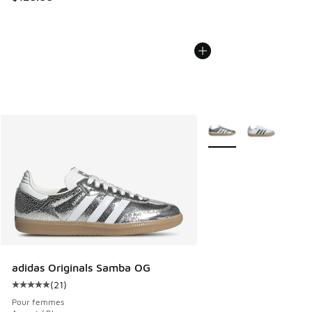
Plus de couleurs dispo
adidas Originals Samba OG
(
21
)
Cote moyenne du client - [5 sur 5 étoiles], 21 commentaire
Pour femmes