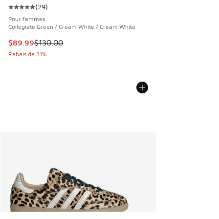
(
29
)
Cote moyenne du client - [5 sur 5 étoiles], 29 commentair
Pour femmes
Collegiate Green / Cream White / Cream White
Cet article est en solde. Le prix est passé de $130.00 à $8
$89.99
$130.00
Rabais de 31%