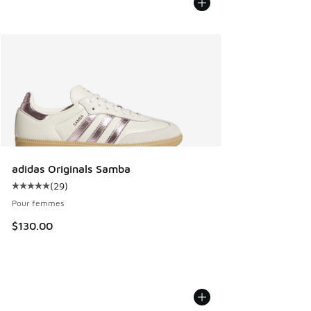
adidas Originals Samba
(
29
)
Cote moyenne du client - [5 sur 5 étoiles], 29 commentair
Pour femmes
$130.00