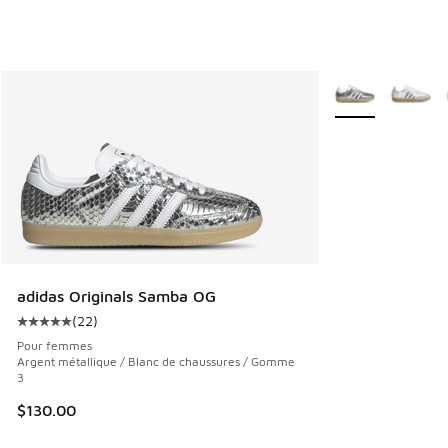
Plus de couleurs 
adidas Originals Samba OG
(
22
)
Cote moyenne du client - [5 sur 5 étoiles], 22 commentair
Pour femmes
Argent métallique / Blanc de chaussures / Gomme
3
$130.00