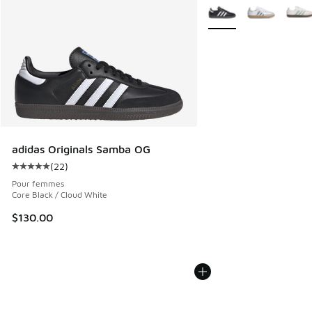
Plus de couleurs dispo
adidas Originals Samba OG
(
22
)
Cote moyenne du client - [5 sur 5 étoiles], 22 commentair
Pour femmes
Core Black / Cloud White
$130.00