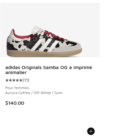
adidas Originals Samba OG à imprimé
animalier
(
11
)
Cote moyenne du client - [5 sur 5 étoiles], 11 commentaire
Pour femmes
Aurora Coffee / Off White / Gum
$140.00