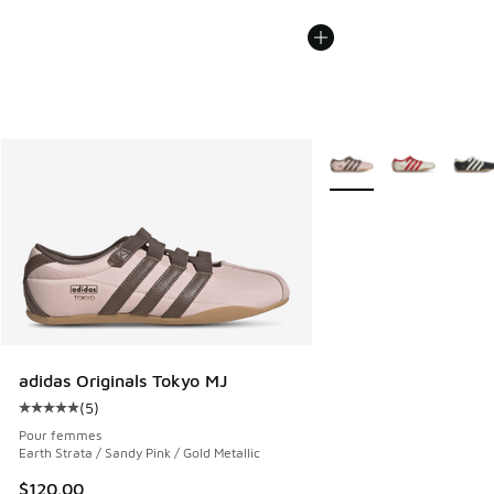
Plus de couleurs dispo
adidas Originals Tokyo MJ
(
5
)
Cote moyenne du client - [5 sur 5 étoiles], 5 commentaires
Pour femmes
Earth Strata / Sandy Pink / Gold Metallic
$120.00