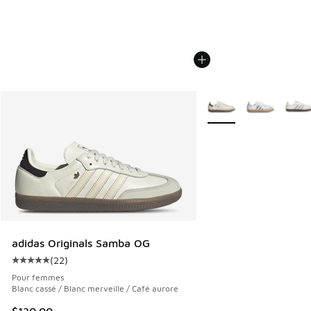
Plus de couleurs dispo
adidas Originals Samba OG
(
22
)
Cote moyenne du client - [5 sur 5 étoiles], 22 commentair
Pour femmes
Blanc cassé / Blanc merveille / Café aurore
$130.00