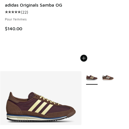
adidas Originals Samba OG
(
22
)
Cote moyenne du client - [5 sur 5 étoiles], 22 commentair
Pour femmes
$140.00
Plus de couleurs dispo