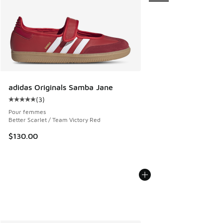
adidas Originals Samba Jane
(
3
)
Cote moyenne du client - [5 sur 5 étoiles], 3 commentaires
Pour femmes
Better Scarlet / Team Victory Red
$130.00