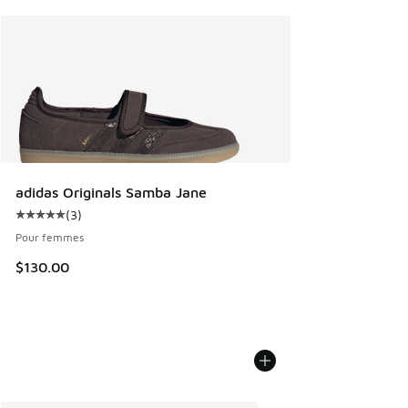
adidas Originals Samba Jane
(
3
)
Cote moyenne du client - [5 sur 5 étoiles], 3 commentaires
Pour femmes
$130.00