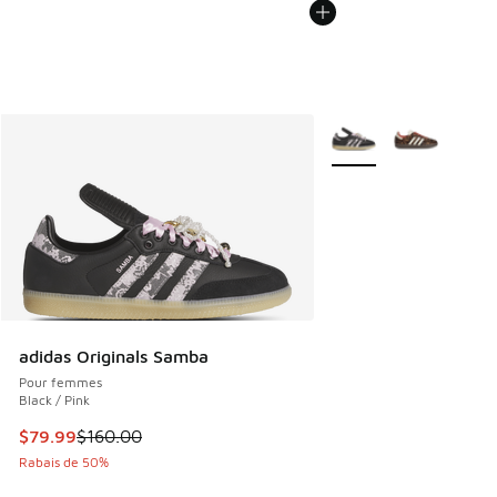
Plus de couleurs dispo
adidas Originals Samba
Pour femmes
Black / Pink
Cet article est en solde. Le prix est passé de $160.00 à $7
$79.99
$160.00
Rabais de 50%