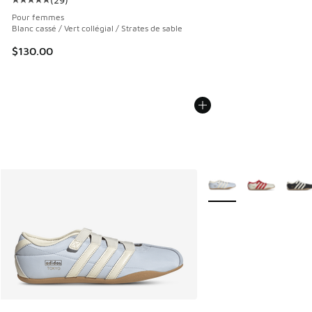
Cote moyenne du client - [5 sur 5 étoiles], 29 commentair
Pour femmes
Blanc cassé / Vert collégial / Strates de sable
$130.00
Plus de couleurs dispo