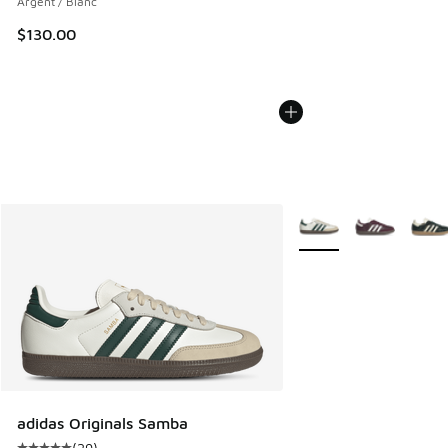
Argent / Blanc
$130.00
Plus de couleurs dispo
adidas Originals Samba
(
29
)