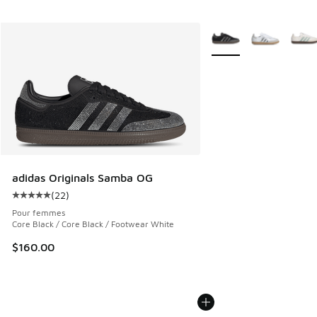
Plus de couleurs dispo
adidas Originals Samba OG
(
22
)
Cote moyenne du client - [5 sur 5 étoiles], 22 commentair
Pour femmes
Core Black / Core Black / Footwear White
$160.00