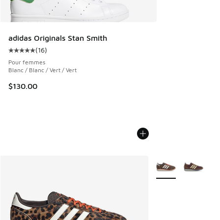
adidas Originals Stan Smith
(
16
)
Cote moyenne du client - [5 sur 5 étoiles], 16 commentaire
Pour femmes
Blanc / Blanc / Vert / Vert
$130.00
Plus de couleurs dis