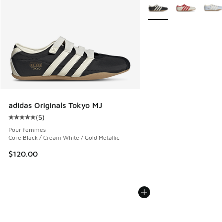
Plus de couleurs dispo
adidas Originals Tokyo MJ
(
5
)
Cote moyenne du client - [5 sur 5 étoiles], 5 commentaires
Pour femmes
Core Black / Cream White / Gold Metallic
$120.00