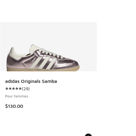
adidas Originals Samba
(
29
)
Cote moyenne du client - [5 sur 5 étoiles], 29 commentair
Pour femmes
$130.00