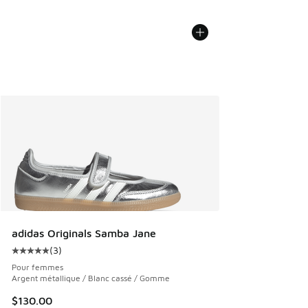
adidas Originals Samba Jane
(
3
)
Cote moyenne du client - [5 sur 5 étoiles], 3 commentaires
Pour femmes
Argent métallique / Blanc cassé / Gomme
$130.00