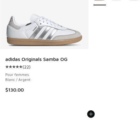
adidas Originals Samba OG
(
22
)
Cote moyenne du client - [5 sur 5 étoiles], 22 commentair
Pour femmes
Blanc / Argent
$130.00