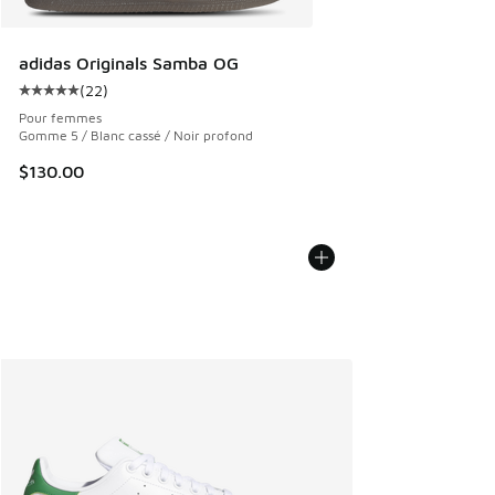
adidas Originals Samba OG
(
22
)
Cote moyenne du client - [5 sur 5 étoiles], 22 commentair
Pour femmes
Gomme 5 / Blanc cassé / Noir profond
$130.00