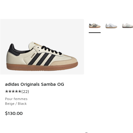
Plus de couleurs dispo
adidas Originals Samba OG
(
22
)
Cote moyenne du client - [5 sur 5 étoiles], 22 commentair
Pour femmes
Beige / Black
$130.00