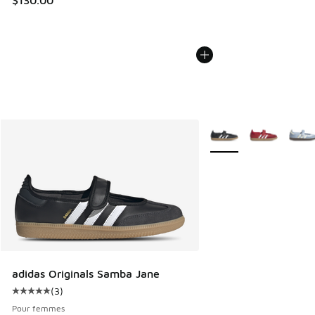
Plus de couleurs dispo
adidas Originals Samba Jane
(
3
)
Cote moyenne du client - [5 sur 5 étoiles], 3 commentaires
Pour femmes