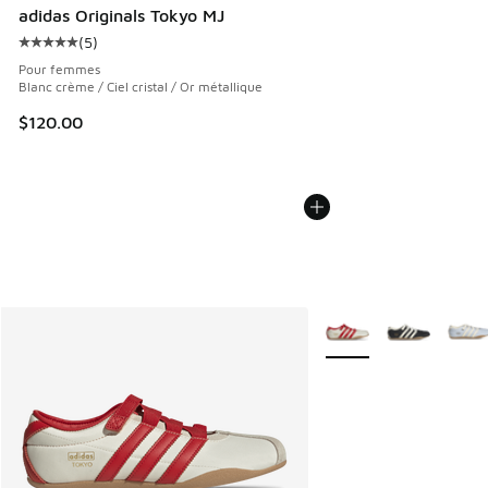
adidas Originals Tokyo MJ
(
5
)
Cote moyenne du client - [5 sur 5 étoiles], 5 commentaires
Pour femmes
Blanc crème / Ciel cristal / Or métallique
$120.00
Plus de couleurs dispo