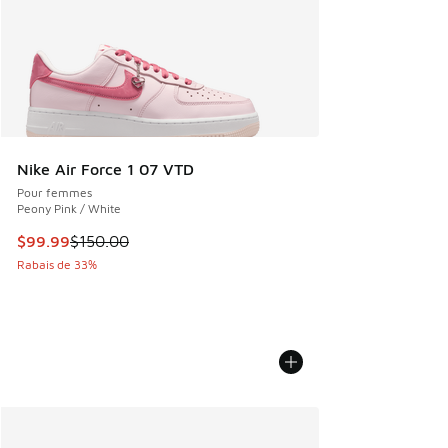
Nike Air Force 1 07 VTD
Pour femmes
Peony Pink / White
Cet article est en solde. Le prix est passé de $150.00 à $9
$99.99
$150.00
Rabais de 33%