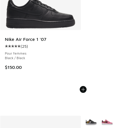
Nike Air Force 1 '07
(
25
)
Cote moyenne du client - [5 sur 5 étoiles], 25 commentair
Pour femmes
Black / Black
$150.00
Plus de couleurs dispo