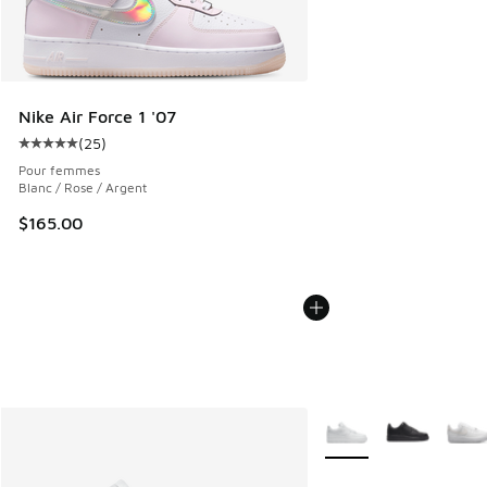
Nike Air Force 1 '07
(
25
)
Cote moyenne du client - [5 sur 5 étoiles], 25 commentair
Pour femmes
Blanc / Rose / Argent
$165.00
Plus de couleurs dispo