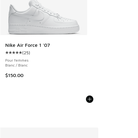
Nike Air Force 1 '07
(
25
)
Cote moyenne du client - [5 sur 5 étoiles], 25 commentair
Pour femmes
Blanc / Blanc
$150.00