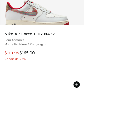
Nike Air Force 1 '07 NA37
Pour femmes
Multi / Fantôme / Rouge gym
Cet article est en solde. Le prix est passé de $165.00 à $11
$119.99
$165.00
Rabais de 27%