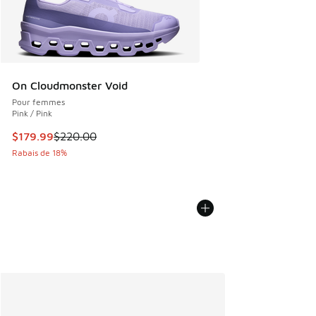
On Cloudmonster Void
Pour femmes
Pink / Pink
Cet article est en solde. Le prix est passé de $220.00 à $1
$179.99
$220.00
Rabais de 18%