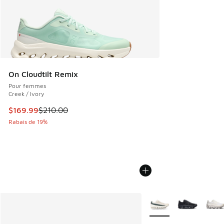
On Cloudtilt Remix
Pour femmes
Creek / Ivory
Cet article est en solde. Le prix est passé de $210.00 à $1
$169.99
$210.00
Rabais de 19%
Plus de couleurs dispo