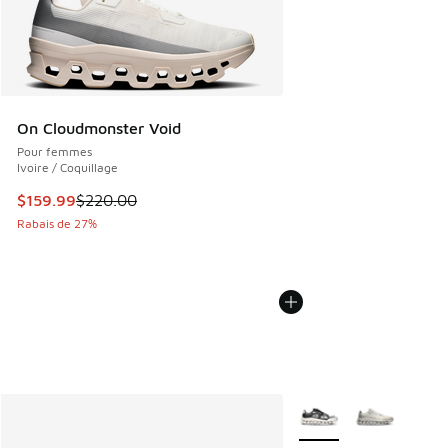
On Cloudmonster Void
Pour femmes
Ivoire / Coquillage
Cet article est en solde. Le prix est passé de $220.00 à $1
$159.99
$220.00
Rabais de 27%
Plus de couleurs dispo