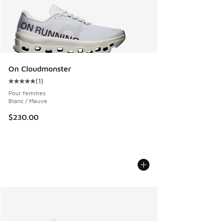
On Cloudmonster
(
1
)
Cote moyenne du client - [5 sur 5 étoiles], 1 commentaires
Pour femmes
Blanc / Mauve
$230.00