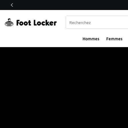
Ce lien s’ouvrira dans une nouvelle fenêtre
Hommes
Femmes
Événements | Foot L