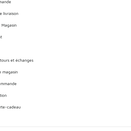
mmande
e livraison
 Magasin
nt
etours et échanges
de magasin
 commande
tion
arte-cadeau