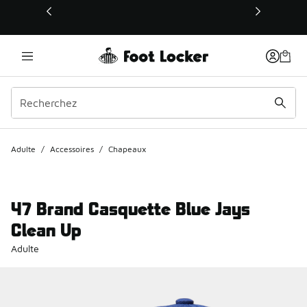
Ce lien s’ouvrira dans une nouvelle fenêtre
Adulte
/
Accessoires
/
Chapeaux
47 Brand Casquette Blue Jays
Clean Up
Adulte