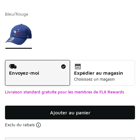
Bleu/Rouge
Veuillez sélectionner un modèle
*
Page 1 de 1 affichant 1 à 1 de 1 couleurs.
Méthode d’expédition
Envoyez-moi
Expédier au magasin
Choisissez un magasin
Livraison standard gratuite pour les membres de FLX Rewards
Ajouter au panier
Exclu du rabais