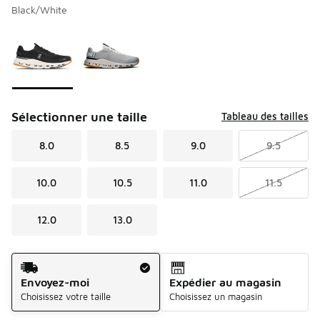
Black/White
Veuillez sélectionner un modèle
*
Page 1 de 1 affichant 1 à 2 de 2 couleurs.
Sélectionner une taille
Tableau des tailles
8.0
8.5
9.0
9.5
10.0
10.5
11.0
11.5
12.0
13.0
Méthode d’expédition
Envoyez-moi
Expédier au magasin
Choisissez votre taille
Choisissez un magasin