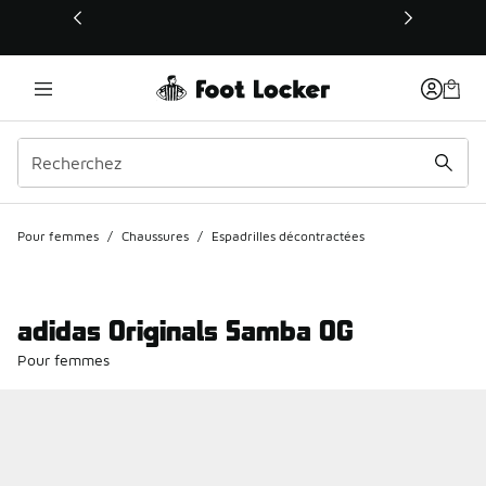
Ce lien s’ouvrira dans une nouvelle fenêtre
Pour femmes
/
Chaussures
/
Espadrilles décontractées
adidas Originals Samba OG
Pour femmes