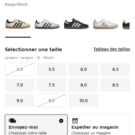
Beige/Black
Veuillez sélectionner un modèle
*
Page 1 de 1 affichant 1 à 10 de 10 couleurs.
Sélectionner une taille
Tableau des tailles
Largeur: Largeur - B - Moyen
5.0
5.5
6.0
6.5
7.0
7.5
8.0
8.5
9.0
9.5
10.0
Méthode d’expédition
Envoyez-moi
Expédier au magasin
Choisissez votre taille
Choisissez un magasin