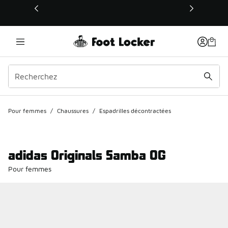
Ce lien s’ouvrira dans une nouvelle fenêtre
Pour femmes
/
Chaussures
/
Espadrilles décontractées
adidas Originals Samba OG
Pour femmes