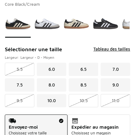
Core Black/Cream
Veuillez sélectionner un modèle
*
Page 1 de 1 affichant 1 à 10 de 10 couleurs.
Sélectionner une taille
Tableau des tailles
Largeur: Largeur - D - Moyen
5.5
6.0
6.5
7.0
7.5
8.0
8.5
9.0
9.5
10.0
10.5
11.0
Méthode d’expédition
Envoyez-moi
Expédier au magasin
Choisissez votre taille
Choisissez un magasin