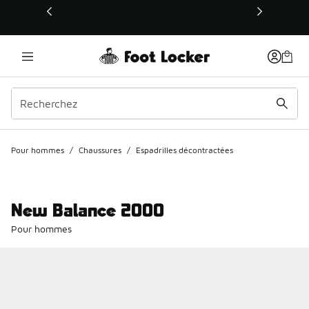
Ce lien s’ouvrira dans une nouvelle fenêtre
Pour hommes
/
Chaussures
/
Espadrilles décontractées
New Balance 2000
Pour hommes