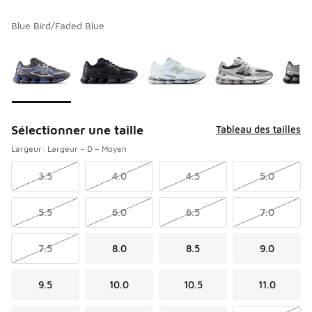
Blue Bird/Faded Blue
Veuillez sélectionner un modèle
*
Page 1 de 1 affichant 1 à 6 de 6 couleurs.
Sélectionner une taille
Tableau des tailles
Largeur: Largeur – D – Moyen
3.5
4.0
4.5
5.0
5.5
6.0
6.5
7.0
7.5
8.0
8.5
9.0
9.5
10.0
10.5
11.0