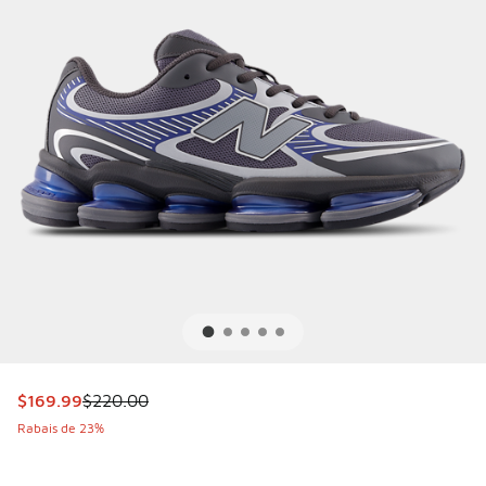
Cet article est en solde. Le prix est passé de $220.00 à $
$169.99
$220.00
Rabais de 23%