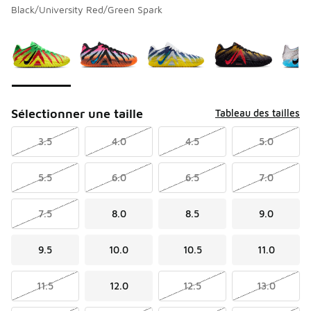
Black/University Red/Green Spark
Veuillez sélectionner un modèle
*
Page 1 de 1 affichant 1 à 7 de 7 couleurs.
Sélectionner une taille
Tableau des tailles
3.5
4.0
4.5
5.0
5.5
6.0
6.5
7.0
7.5
8.0
8.5
9.0
9.5
10.0
10.5
11.0
11.5
12.0
12.5
13.0