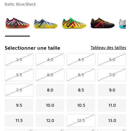
Baltic Blue/Black
Veuillez sélectionner un modèle
*
Page 1 de 1 affichant 1 à 7 de 7 couleurs.
Sélectionner une taille
Tableau des tailles
3.5
4.0
4.5
5.0
5.5
6.0
6.5
7.0
7.5
8.0
8.5
9.0
9.5
10.0
10.5
11.0
11.5
12.0
12.5
13.0