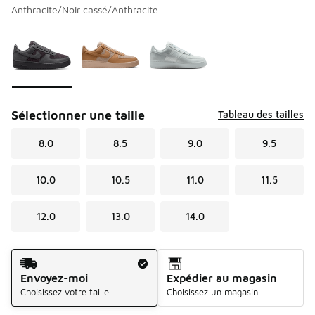
Anthracite/Noir cassé/Anthracite
Veuillez sélectionner un modèle
*
Page 1 de 1 affichant 1 à 3 de 3 couleurs.
Sélectionner une taille
Tableau des tailles
8.0
8.5
9.0
9.5
10.0
10.5
11.0
11.5
12.0
13.0
14.0
Méthode d’expédition
Envoyez-moi
Expédier au magasin
Choisissez votre taille
Choisissez un magasin