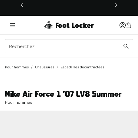
Ce lien s’ouvrira dans une nouvelle fenêtre
Pour hommes
/
Chaussures
/
Espadrilles décontractées
Nike Air Force 1 ’07 LV8 Summer
Pour hommes