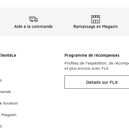
Aide à la commande
Ramassage en Magasin
ClientèLe
Programme de récompenses
Profitez de l’expédition, de récom
et plus encore avec FLX
s
Détails sur FLX
mmande
e livraison
 Magasin
nt