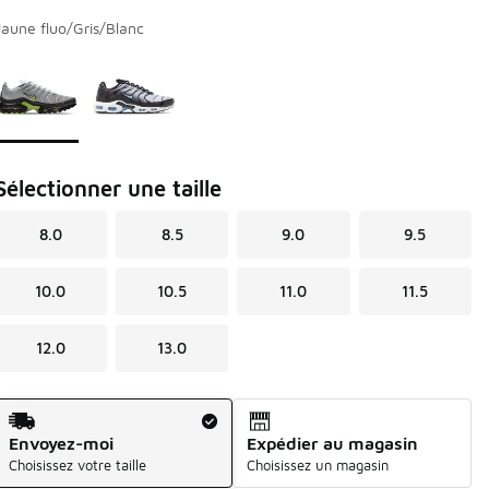
Jaune fluo/Gris/Blanc
Page 1 de 1 affichant 1 à 2 de 2 couleurs.
Veuillez sélectionner un modèle
*
Sélectionner une taille
8.0
8.5
9.0
9.5
10.0
10.5
11.0
11.5
12.0
13.0
Méthode d’expédition
Envoyez-moi
Expédier au magasin
Choisissez votre taille
Choisissez un magasin