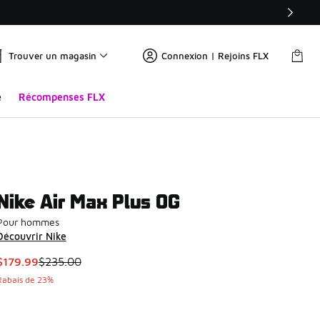
Trouver un magasin
Connexion | Rejoins FLX
e
Récompenses FLX
Nike Air Max Plus OG
Pour hommes
Découvrir Nike
Cet article est en solde. Le prix est passé de $235.00 à $179.
$179.99
$235.00
Rabais de 23%