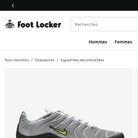
Ce lien s’ouvrira dans une nouvelle fenêtre
Hommes
Femmes
Pour hommes
/
Chaussures
/
Espadrilles décontractées