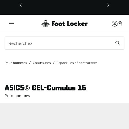
Ce lien s’ouvrira dans une nouvelle fenêtre
Pour hommes
/
Chaussures
/
Espadrilles décontractées
ASICS® GEL-Cumulus 16
Pour hommes