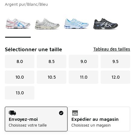
Argent pur/Blanc/Bleu
Veuillez sélectionner un modèle
*
Page 1 de 1 affichant 1 à 4 de 4 couleurs.
Sélectionner une taille
Tableau des tailles
8.0
8.5
9.0
9.5
10.0
10.5
11.0
12.0
13.0
Méthode d’expédition
Envoyez-moi
Expédier au magasin
Choisissez votre taille
Choisissez un magasin