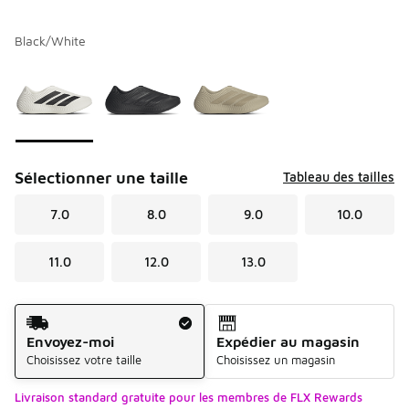
Black/White
Veuillez sélectionner un modèle
*
Page 1 de 1 affichant 1 à 3 de 3 couleurs.
Sélectionner une taille
Tableau des tailles
7.0
8.0
9.0
10.0
11.0
12.0
13.0
Méthode d’expédition
Envoyez-moi
Expédier au magasin
Choisissez votre taille
Choisissez un magasin
Livraison standard gratuite pour les membres de FLX Rewards