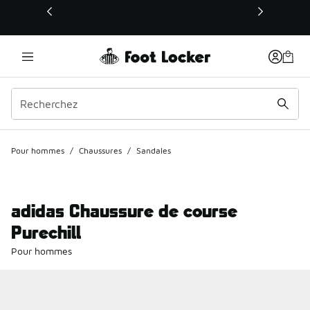
Ce lien s’ouvrira dans une nouvelle fenêtre
Pour hommes
/
Chaussures
/
Sandales
adidas Chaussure de course
Purechill
Pour hommes