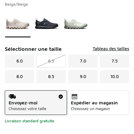
Beige/Beige
Veuillez sélectionner un modèle
*
Page 1 de 1 affichant 1 à 3 de 3 couleurs.
Sélectionner une taille
Tableau des tailles
6.0
6.5
7.0
7.5
8.0
8.5
9.0
10.0
Méthode d’expédition
Envoyez-moi
Expédier au magasin
Choisissez votre taille
Choisissez un magasin
Livraison standard gratuite