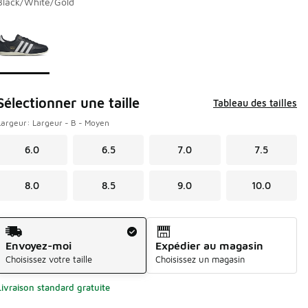
Black/White/Gold
Page 1 de 1 affichant 1 à 1 de 1 couleurs.
Veuillez sélectionner un modèle
*
Sélectionner une taille
Tableau des tailles
Largeur: Largeur - B - Moyen
6.0
6.5
7.0
7.5
8.0
8.5
9.0
10.0
Méthode d’expédition
Envoyez-moi
Expédier au magasin
Choisissez votre taille
Choisissez un magasin
Livraison standard gratuite