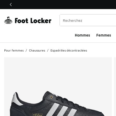
Ce lien s’ouvrira dans une nouvelle fenêtre
Hommes
Femmes
Pour femmes
/
Chaussures
/
Espadrilles décontractées