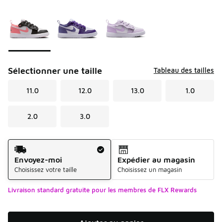
Veuillez sélectionner un modèle
*
Page 1 de 1 affichant 1 à 3 de 3 couleurs.
Sélectionner une taille
Tableau des tailles
11.0
12.0
13.0
1.0
2.0
3.0
Méthode d’expédition
Envoyez-moi
Expédier au magasin
Choisissez votre taille
Choisissez un magasin
Livraison standard gratuite pour les membres de FLX Rewards