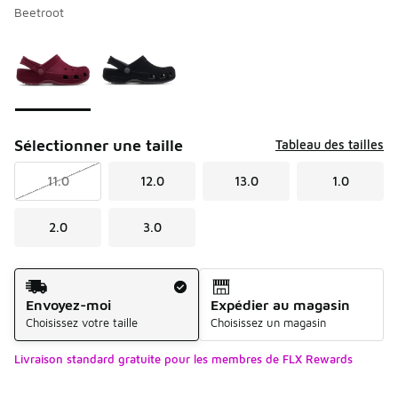
Beetroot
Veuillez sélectionner un modèle
*
Page 1 de 1 affichant 1 à 2 de 2 couleurs.
Sélectionner une taille
Tableau des tailles
11.0
12.0
13.0
1.0
2.0
3.0
Méthode d’expédition
Envoyez-moi
Expédier au magasin
Choisissez votre taille
Choisissez un magasin
Livraison standard gratuite pour les membres de FLX Rewards