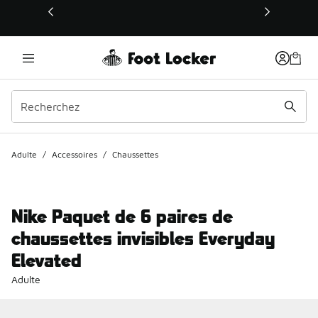
Ce lien s’ouvrira dans une nouvelle fenêtre
Adulte
/
Accessoires
/
Chaussettes
Nike Paquet de 6 paires de
chaussettes invisibles Everyday
Elevated
Adulte