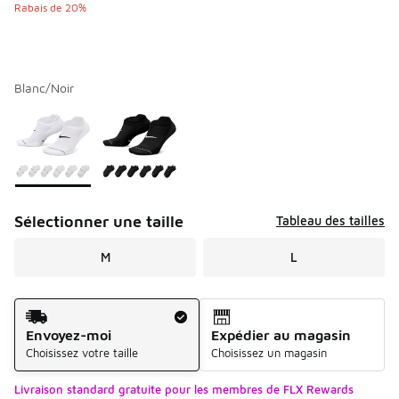
Rabais de 20%
Blanc/Noir
Veuillez sélectionner un modèle
*
Page 1 de 1 affichant 1 à 2 de 2 couleurs.
Sélectionner une taille
Tableau des tailles
M
L
Méthode d’expédition
Envoyez-moi
Expédier au magasin
Choisissez votre taille
Choisissez un magasin
Livraison standard gratuite pour les membres de FLX Rewards