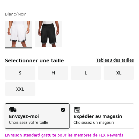
Blanc/Noir
Veuillez sélectionner un modèle
*
Page 1 de 1 affichant 1 à 2 de 2 couleurs.
Sélectionner une taille
Tableau des tailles
S
M
L
XL
XXL
Méthode d’expédition
Envoyez-moi
Expédier au magasin
Choisissez votre taille
Choisissez un magasin
Livraison standard gratuite pour les membres de FLX Rewards