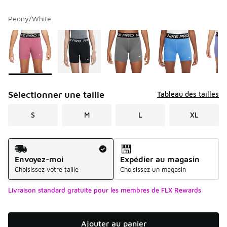
Peony/White
Veuillez sélectionner un modèle
*
Page 1 de 1 affichant 1 à 5 de 5 couleurs.
Sélectionner une taille
Tableau des tailles
S
M
L
XL
Méthode d’expédition
Envoyez-moi
Expédier au magasin
Choisissez votre taille
Choisissez un magasin
Livraison standard gratuite pour les membres de FLX Rewards
Ajouter au panier