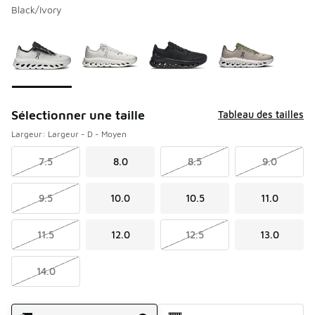
Black/Ivory
Veuillez sélectionner un modèle
*
Page 1 de 1 affichant 1 à 4 de 4 couleurs.
Sélectionner une taille
Tableau des tailles
Largeur: Largeur - D - Moyen
7.5
8.0
8.5
9.0
9.5
10.0
10.5
11.0
11.5
12.0
12.5
13.0
14.0
Méthode d’expédition