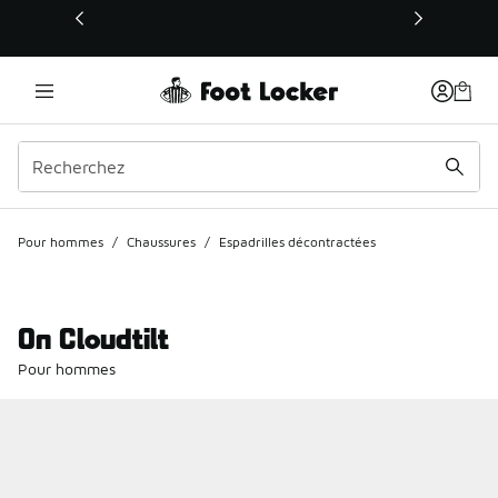
Ce lien s’ouvrira dans une nouvelle fenêtre
Pour hommes
/
Chaussures
/
Espadrilles décontractées
On Cloudtilt
Pour hommes